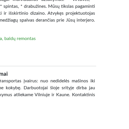
* spintas, * drabužines. Mūsų tikslas pagaminti
i ir išskirtinio dizaino. Atvykęs projektuotojas
medžiagų spalvas derančias prie Jūsų interjero.
a, baldų remontas
mai
ansportas įvairus: nuo nedidelės mašinos iki
 kokybę. Darbuotojai šioje srityje dirba jau
ymus atliekame Vilniuje ir Kaune. Kontaktinis