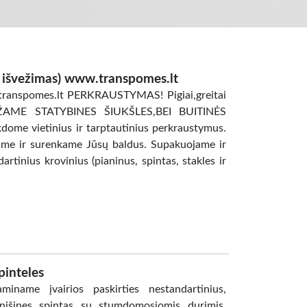
ų išvežimas) www.transpomes.lt
.transpomes.lt PERKRAUSTYMAS! Pigiai,greitai
VEŽAME STATYBINES ŠIUKŠLES,BEI BUITINĖS
ome vietinius ir tarptautinius perkraustymus.
ame ir surenkame Jūsų baldus. Supakuojame ir
tinius krovinius (pianinus, spintas, stakles ir
pinteles
iname įvairios paskirties nestandartinius,
, nišines spintas su stumdomosiomis durimis,