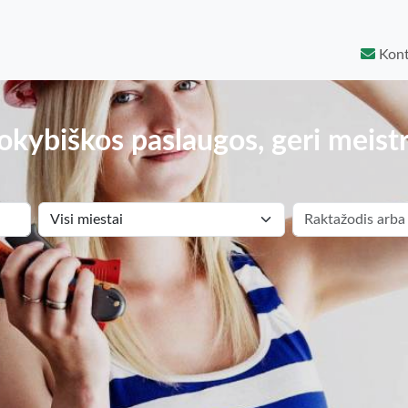
Kont
okybiškos paslaugos, geri meistr