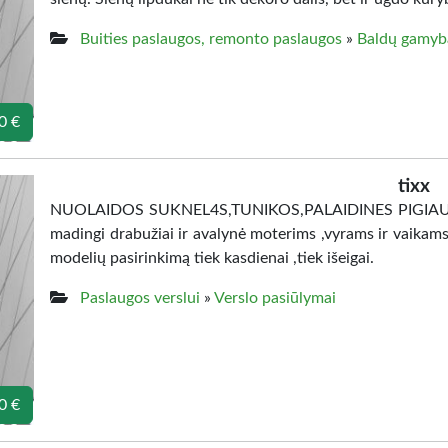
Buities paslaugos, remonto paslaugos
»
Baldų gamyb
0 €
tixx
NUOLAIDOS SUKNEL4S,TUNIKOS,PALAIDINES PIGIAU.UZS
madingi drabužiai ir avalynė moterims ,vyrams ir vaikams
modelių pasirinkimą tiek kasdienai ,tiek išeigai.
Paslaugos verslui
»
Verslo pasiūlymai
0 €