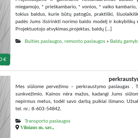
miegamojo, * prieškambario, * vonios, * vaiko kambario, 
tokius baldus, kurie būtų patogūs, praktiški, šiuolaikišk
padės Jums išsirinkti norimo baldo modelį ir kokybiškų 
Projektuotojo atvykimas,projektas, baldų […]
Buities paslaugos, remonto paslaugos
»
Baldų gamyb
0 €
perkrausty
Mes siūlome pervežimo – perkraustymo paslaugas . Tr
sunkvežimio. Kainos nėra mažos, kadangi Jums siūlome
nepirmus metus, todėl savo darbą puikiai išmano. Užsak
tel. nr.: 8-603-54842.
Transporto paslaugos
Vilniaus m. sav.,