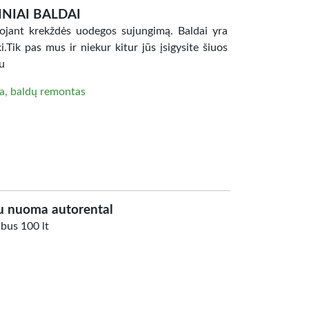
INIAI BALDAI
ojant krekždės uodegos sujungimą. Baldai yra
ki.Tik pas mus ir niekur kitur jūs įsigysite šiuos
eu
a, baldų remontas
u nuoma autorental
bus 100 lt