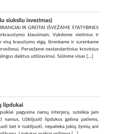
u siuksliu isvezimas)
 (NEBRANGIAI IR GREITAI IŠVEŽAME STATYBINES
kraustymo klausimais. Vykdome vietinius ir
 visą kraustymo eigą. Išrenkame ir surenkame
rvežimui. Pervežame nestandartinius krovinius
kalingus daiktus utilizavimui. Siūlome visas […]
 lipdukai
puikiai pagyvina namų interjerą, suteikia jam
i namus. Užklijuoti lipdukus galima patiems,
uoti bet ir nuklijuoti, nepalieka jokių žymių ant
ybiškumą. Lipdukas puikiai prilimpa […]