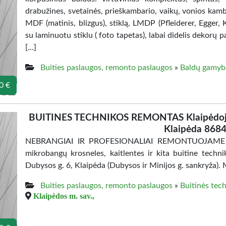
drabužines, svetainės, prieškambario, vaikų, vonios ka
MDF (matinis, blizgus), stiklą, LMDP (Pfleiderer, Egger,
su laminuotu stiklu ( foto tapetas), labai didelis dekorų
[…]
Buities paslaugos, remonto paslaugos
»
Baldų gamyb
0 €
BUITINES TECHNIKOS REMONTAS Klaipėdo
Klaipėda 868
NEBRANGIAI IR PROFESIONALIAI REMONTUOJAME šaldyt
mikrobangų krosneles, kaitlentes ir kita buitine techn
Dubysos g. 6, Klaipėda (Dubysos ir Minijos g. sankryža)
Buities paslaugos, remonto paslaugos
»
Buitinės tec
Klaipėdos m. sav.,