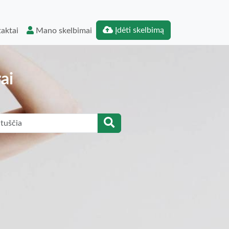
Įdėti skelbimą
aktai
Mano skelbimai
ai