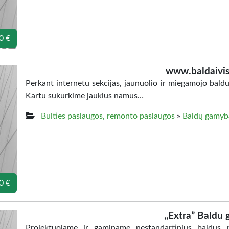
0 €
www.baldaivis
Perkant internetu sekcijas, jaunuolio ir miegamojo baldus
Kartu sukurkime jaukius namus…
Buities paslaugos, remonto paslaugos
»
Baldų gamyb
0 €
,,Extra” Baldu
Projektuojame ir gaminame nestandartinius baldus p