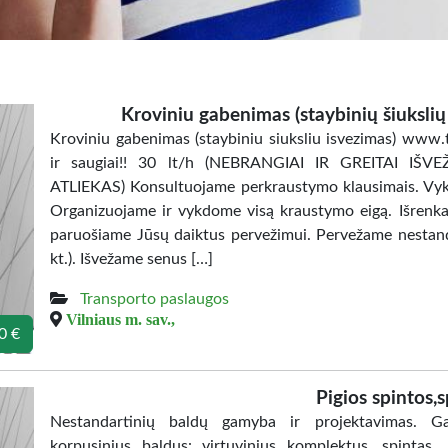
Kroviniu gabenimas (staybinių šiuksli
Kroviniu gabenimas (staybiniu siuksliu isvezimas) www
ir saugiai!! 30 lt/h (NEBRANGIAI IR GREITAI IŠ
ATLIEKAS) Konsultuojame perkraustymo klausimais. Vykd
Organizuojame ir vykdome visą kraustymo eigą. Išrenk
paruošiame Jūsų daiktus pervežimui. Pervežame nestandar
kt.). Išvežame senus […]
Transporto paslaugos
Vilniaus m. sav.,
0 €
Pigios spintos,s
Nestandartinių baldų gamyba ir projektavimas. Gam
korpusinius baldus: virtuvinius komplektus, spintas