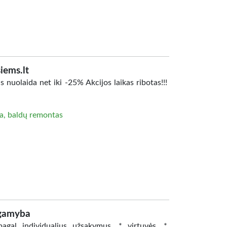
iems.lt
 nuolaida net iki -25% Akcijos laikas ribotas!!!
a, baldų remontas
 gamyba
agal individualius užsakymus. * virtuvės, *