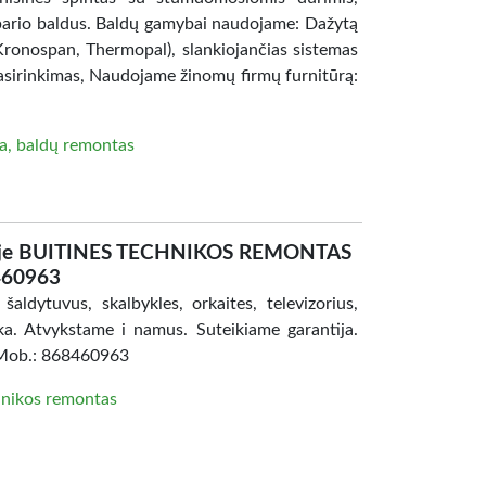
mbario baldus. Baldų gamybai naudojame: Dažytą
 Kronospan, Thermopal), slankiojančias sistemas
 pasirinkimas, Naudojame žinomų firmų furnitūrą:
a, baldų remontas
je BUITINES TECHNIKOS REMONTAS
460963
uvus, skalbykles, orkaites, televizorius,
ika. Atvykstame i namus. Suteikiame garantija.
. Mob.: 868460963
hnikos remontas