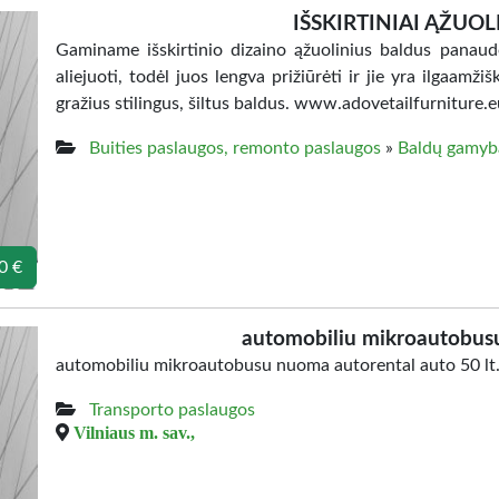
IŠSKIRTINIAI ĄŽUOL
Gaminame išskirtinio dizaino ąžuolinius baldus panaud
aliejuoti, todėl juos lengva prižiūrėti ir jie yra ilgaamžiš
gražius stilingus, šiltus baldus. www.adovetailfurniture.
Buities paslaugos, remonto paslaugos
»
Baldų gamyb
0 €
automobiliu mikroautobus
automobiliu mikroautobusu nuoma autorental auto 50 lt.
Transporto paslaugos
Vilniaus m. sav.,