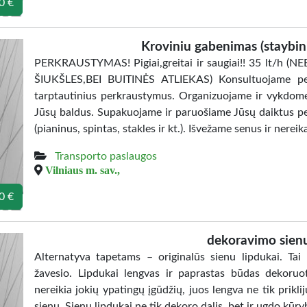
0 €
Kroviniu gabenimas (staybini
PERKRAUSTYMAS! Pigiai,greitai ir saugiai!! 35 lt/h
ŠIUKŠLES,BEI BUITINĖS ATLIEKAS) Konsultuojame per
tarptautinius perkraustymus. Organizuojame ir vykdome
Jūsų baldus. Supakuojame ir paruošiame Jūsų daiktus pe
(pianinus, spintas, stakles ir kt.). Išvežame senus ir nerei
Transporto paslaugos
Vilniaus m. sav.,
0 €
dekoravimo sienų
Alternatyva tapetams – originalūs sienu lipdukai. Tai 
žavesio. Lipdukai lengvas ir paprastas būdas dekoruot
nereikia jokių ypatingų įgūdžių, juos lengva ne tik priklij
sienų. Sienų lipdukai ne tik dekoro dalis, bet ir ugdo kūr