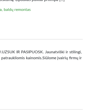
a, baldų remontas
UK IR PASIPUOSK. Jaunatviški ir stilingi,
 patraukliomis kainomis.Siūlome įvairių firmų ir