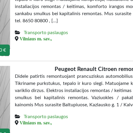
instaliacijos remontas / keitimas, komforto irangos mon
sankabu smulkus bei kapitalinis remontas. Mus surasite 
tel. 8650 80800 , […]
Transporto paslaugos
Vilniaus m. sav.,
0 €
Peugeot Renault Citroen remon
Didele patirtis remontuojant prancuziskus automobilius
Tikriname purkstukus, tepalo ir kuro slegi. Matuojame
variklio dirzus. Elektros instaliacijos remontas / keitimas
smulkus bei kapitalinis remontas. Vaziuokles / pak
kainomis Mus surasite Baltupiuose, Kazlausko g. 1 / Kalv
Transporto paslaugos
Vilniaus m. sav.,