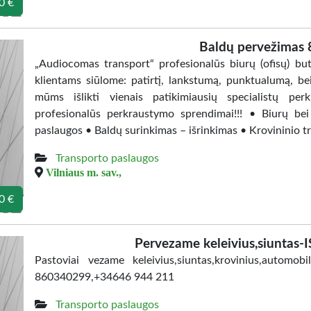
0 €
Baldų pervežimas
„Audiocomas transport“ profesionalūs biurų (ofisų) bu
klientams siūlome: patirtį, lankstumą, punktualumą, bei
mūms išlikti vienais patikimiausių specialistų pe
profesionalūs perkraustymo sprendimai!!! • Biurų b
paslaugos • Baldų surinkimas – išrinkimas • Krovininio 
Transporto paslaugos
Vilniaus m. sav.,
0 €
Pervezame keleivius,siuntas
Pastoviai vezame keleivius,siuntas,krovinius,autom
860340299,+34646 944 211
Transporto paslaugos