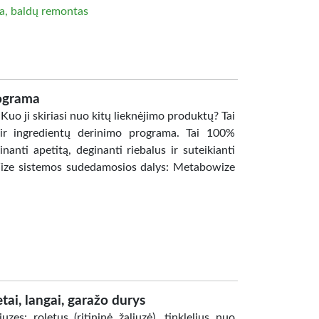
a, baldų remontas
ograma
uo ji skiriasi nuo kitų lieknėjimo produktų? Tai
 ir ingredientų derinimo programa. Tai 100%
nanti apetitą, deginanti riebalus ir suteikianti
Wize sistemos sudedamosios dalys: Metabowize
ai, langai, garažo durys
s: roletus (ritininė žaliuzė), tinklelius nuo