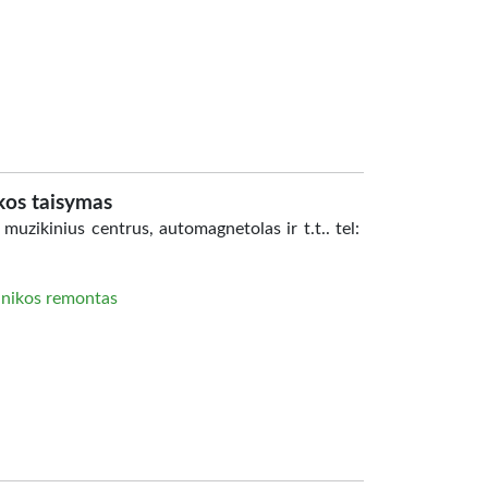
kos taisymas
muzikinius centrus, automagnetolas ir t.t.. tel:
hnikos remontas