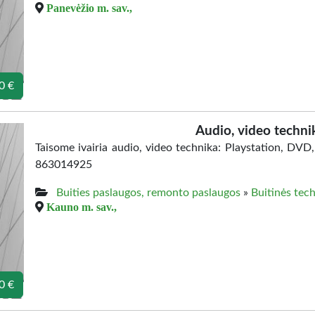
Panevėžio m. sav.,
0 €
Audio, video techni
Taisome ivairia audio, video technika: Playstation, DVD, 
863014925
Buities paslaugos, remonto paslaugos
»
Buitinės tec
Kauno m. sav.,
0 €