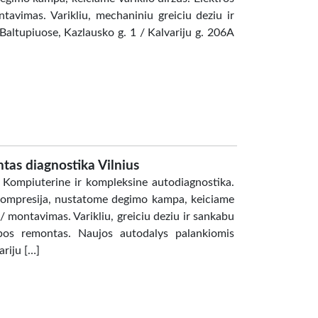
tavimas. Varikliu, mechaniniu greiciu deziu ir
Baltupiuose, Kazlausko g. 1 / Kalvariju g. 206A
tas diagnostika Vilnius
 Kompiuterine ir kompleksine autodiagnostika.
 kompresija, nustatome degimo kampa, keiciame
 / montavimas. Varikliu, greiciu deziu ir sankabu
abos remontas. Naujos autodalys palankiomis
ariju […]