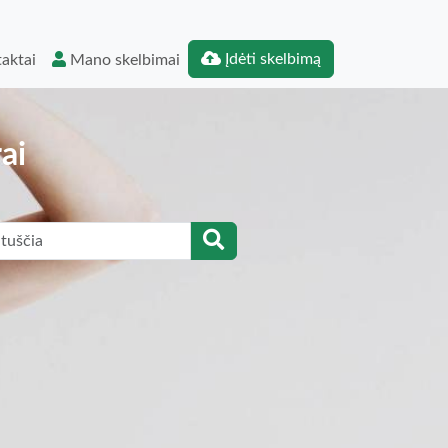
Įdėti skelbimą
aktai
Mano skelbimai
ai