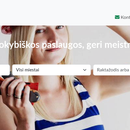
Kont
okybiškos paslaugos, geri meistr