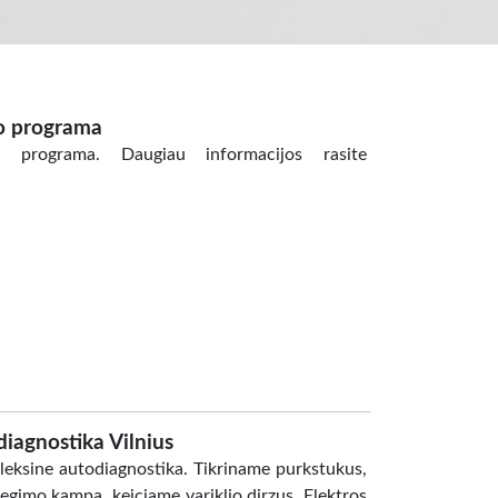
o programa
mo programa. Daugiau informacijos rasite
iagnostika Vilnius
eksine autodiagnostika. Tikriname purkstukus,
egimo kampa, keiciame variklio dirzus. Elektros