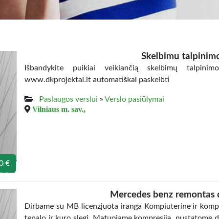
Skelbimu talpinim
Išbandykite puikiai veikiančią skelbimų talpini
www.dkprojektai.lt automatiškai paskelbti
Paslaugos verslui
»
Verslo pasiūlymai
Vilniaus m. sav.,
0 €
Mercedes benz remontas d
Dirbame su MB licenzjuota iranga Kompiuterine ir kompl
tepalo ir kuro slegi. Matuojame kompresija, nustatome d