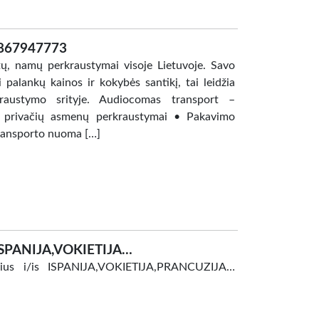
 867947773
tų, namų perkraustymai visoje Lietuvoje. Savo
 palankų kainos ir kokybės santikį, tai leidžia
rkraustymo srityje. Audiocomas transport –
ei privačių asmenų perkraustymai • Pakavimo
transporto nuoma […]
-ISPANIJA,VOKIETIJA…
obilius i/is ISPANIJA,VOKIETIJA,PRANCUZIJA…