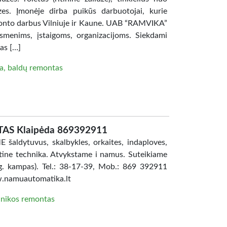
uzes. Įmonėje dirba puikūs darbuotojai, kurie
monto darbus Vilniuje ir Kaune. UAB “RAMVIKA”
 asmenims, įstaigoms, organizacijoms. Siekdami
as […]
a, baldų remontas
S Klaipėda 869392911
dytuvus, skalbykles, orkaites, indaploves,
uitine technika. Atvykstame i namus. Suteikiame
 g. kampas). Tel.: 38-17-39, Mob.: 869 392911
w.namuautomatika.lt
hnikos remontas