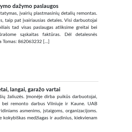
atymo dažymo paslaugos
atymas, įvairių plastmasinių detalių remontas.
taip pat įvairiausias detales. Visi darbuotojai
iais tad visas paslaugas atliksime greitai bei
šrašome sąskaitas faktūras. Dėl detalesnės
ba Tomas: 862063232 […]
ai, langai, garažo vartai
ų žaliuzės. Įmonėje dirba puikūs darbuotojai,
ą bei remonto darbus Vilniuje ir Kaune. UAB
ridiniams asmenims, įstaigoms, organizacijoms.
e kokybiškas medžiagas ir audinius, kiekvienam