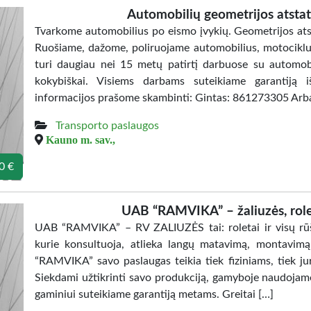
Automobilių geometrijos atst
Tvarkome automobilius po eismo įvykių. Geometrijos atst
Ruošiame, dažome, poliruojame automobilius, motociklus, 
turi daugiau nei 15 metų patirtį darbuose su automobil
kokybiškai. Visiems darbams suteikiame garantiją i
informacijos prašome skambinti: Gintas: 861273305 Ar
Transporto paslaugos
Kauno m. sav.,
0 €
UAB “RAMVIKA” – žaliuzės, rolet
UAB “RAMVIKA” – RV ZALIUZĖS tai: roletai ir visų rūši
kurie konsultuoja, atlieka langų matavimą, montavim
“RAMVIKA” savo paslaugas teikia tiek fiziniams, tiek ju
Siekdami užtikrinti savo produkciją, gamyboje naudojam
gaminiui suteikiame garantiją metams. Greitai […]