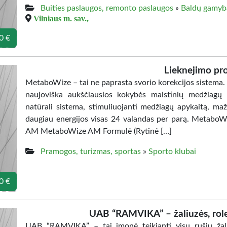
Buities paslaugos, remonto paslaugos
»
Baldų gamyb
Vilniaus m. sav.,
0 €
Lieknejimo pr
MetaboWize – tai ne paprasta svorio korekcijos sistema. K
naujoviška aukščiausios kokybės maistinių medžiagų
natūrali sistema, stimuliuojanti medžiagų apykaitą, maži
daugiau energijos visas 24 valandas per parą. Metabo
AM MetaboWize AM Formulė (Rytinė […]
Pramogos, turizmas, sportas
»
Sporto klubai
0 €
UAB “RAMVIKA” – žaliuzės, rolet
UAB “RAMVIKA” – tai įmonė teikianti visų rušių žaliuze