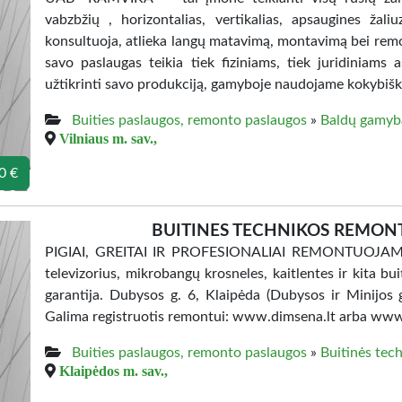
vabzbžių , horizontalias, vertikalias, apsaugines žali
konsultuoja, atlieka langų matavimą, montavimą bei re
savo paslaugas teikia tiek fiziniams, tiek juridiniams
užtikrinti savo produkciją, gamyboje naudojame kokybišk
Buities paslaugos, remonto paslaugos
»
Baldų gamyb
Vilniaus m. sav.,
0 €
BUITINES TECHNIKOS REMONTA
PIGIAI, GREITAI IR PROFESIONALIAI REMONTUOJAME šal
televizorius, mikrobangų krosneles, kaitlentes ir kita b
garantija. Dubysos g. 6, Klaipėda (Dubysos ir Minijos
Galima registruotis remontui: www.dimsena.lt arba ww
Buities paslaugos, remonto paslaugos
»
Buitinės tec
Klaipėdos m. sav.,