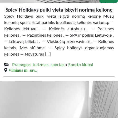
Spicy Holidays puiki vieta įsigyti norimą kelionę
Spicy Holidays puiki vieta įsigyti norimą kelionę Mūsų
kelionių specialistai parinks idealiausią kelionės variantą: —
Kelionės lėktuvu . — Kelionės autobusu . — Poilsinės
kelionės . — Pažintinės kelionės . — SPA ir poilsis Lietuvoje .
— Lėktuvų bilietai . — Viešbučių rezervavimas. — Kelionės
keltais. Mes siūlome: — Spicy holidays organizuojamas
kelionės — Novaturas […]
Pramogos, turizmas, sportas
»
Sporto klubai
Vilniaus m. sav.,