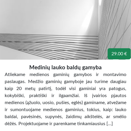
29.00 €
Medinių lauko baldų gamyba
Atliekame medienos gaminių gamybos ir montavimo
paslaugas. Medžio gaminių gamyboje jau turime daugiau
kaip 20 metų patirtį, todėl visi gaminiai yra patogus,
kokybiški, praktiški ir ilgaamžiai. Iš įvairios pjautos
medienos (ąžuolo, uosio, pušies, eglės) gaminame, atvežame
ir sumontuojame medienos gaminius, tokius, kaip: lauko
baldai, pavėsinės, supynės, žaidimų aikštelės, ar smėlio
dėžės. Projektuojame ir parenkame tinkamiausius […]