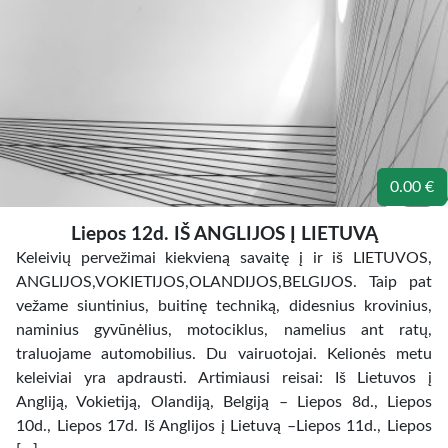
0.00 €
Liepos 12d. IŠ ANGLIJOS Į LIETUVĄ
Keleivių pervežimai kiekvieną savaitę į ir iš LIETUVOS,
ANGLIJOS,VOKIETIJOS,OLANDIJOS,BELGIJOS. Taip pat
vežame siuntinius, buitinę techniką, didesnius krovinius,
naminius gyvūnėlius, motociklus, namelius ant ratų,
traluojame automobilius. Du vairuotojai. Kelionės metu
keleiviai yra apdrausti. Artimiausi reisai: Iš Lietuvos į
Angliją, Vokietiją, Olandiją, Belgiją – Liepos 8d., Liepos
10d., Liepos 17d. Iš Anglijos į Lietuvą –Liepos 11d., Liepos