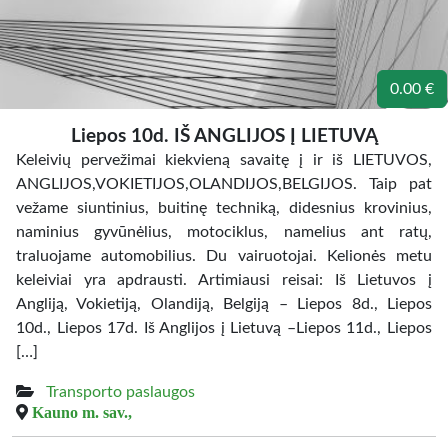
0.00 €
Liepos 10d. IŠ ANGLIJOS Į LIETUVĄ
Keleivių pervežimai kiekvieną savaitę į ir iš LIETUVOS,
ANGLIJOS,VOKIETIJOS,OLANDIJOS,BELGIJOS. Taip pat
vežame siuntinius, buitinę techniką, didesnius krovinius,
naminius gyvūnėlius, motociklus, namelius ant ratų,
traluojame automobilius. Du vairuotojai. Kelionės metu
keleiviai yra apdrausti. Artimiausi reisai: Iš Lietuvos į
Angliją, Vokietiją, Olandiją, Belgiją – Liepos 8d., Liepos
10d., Liepos 17d. Iš Anglijos į Lietuvą –Liepos 11d., Liepos
[…]
Transporto paslaugos
Kauno m. sav.,