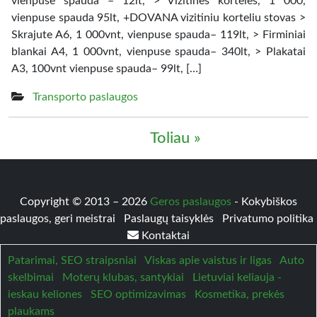
vienpuse spauda – 12lt, > Vizitines korteles, 1 000,
vienpuse spauda 95lt, +DOVANA vizitiniu korteliu stovas >
Skrajute A6, 1 000vnt, vienpuse spauda– 119lt, > Firminiai
blankai A4, 1 000vnt, vienpuse spauda– 340lt, > Plakatai
A3, 100vnt vienpuse spauda– 99lt, […]
Transporto paslaugos
Toliau »
Copyright © 2013 – 2026
Geros paslaugos
- Kokybiškos
paslaugos, geri meistrai
Paslaugų taisyklės
Privatumo politika
Kontaktai
Patarimai, SEO straipsniai
Viskas apie vaistus ir ligas
Auto
skelbimai
Moterų klubas, santykiai
Lietuviai keliauja -
ieskau keliones
SEO optimizavimas
Kosmetika, prekės
plaukams