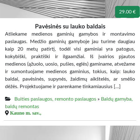
29.00 €
Pavėsinės su lauko baldais
Atliekame medienos gaminių gamybos ir montavimo
paslaugas. Medžio gaminių gamyboje jau turime daugiau
kaip 20 metų patirtį, todėl visi gaminiai yra patogus,
kokybiški, praktiški ir ilgaamžiai. Iš įvairios pjautos
medienos (ąžuolo, uosio, pušies, eglės) gaminame, atvežame
ir sumontuojame medienos gaminius, tokius, kaip: lauko
baldai, pavėsinės, supynės, žaidimų aikštelės, ar smėlio
dėžės. Projektuojame ir parenkame tinkamiausius […]
Buities paslaugos, remonto paslaugos
»
Baldų gamyba,
baldų remontas
Kauno m. sav.,