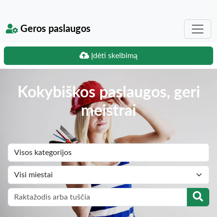
Geros paslaugos
Įdėti skelbimą
Kokybiškos paslaugos, geri
meistrai