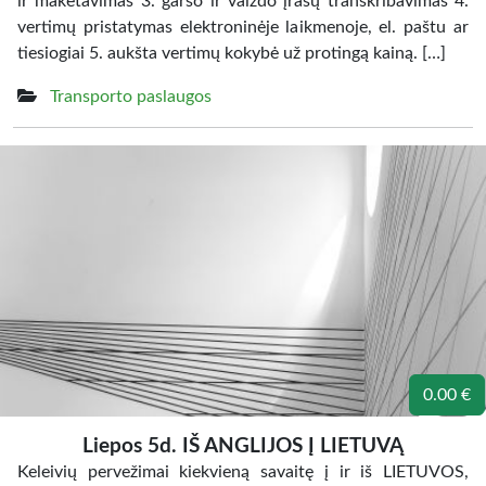
ir maketavimas 3. garso ir vaizdo įrašų transkribavimas 4.
vertimų pristatymas elektroninėje laikmenoje, el. paštu ar
tiesiogiai 5. aukšta vertimų kokybė už protingą kainą. […]
Transporto paslaugos
0.00 €
Liepos 5d. IŠ ANGLIJOS Į LIETUVĄ
Keleivių pervežimai kiekvieną savaitę į ir iš LIETUVOS,