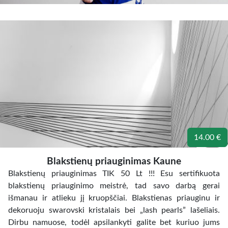
14.00 €
Blakstienų priauginimas Kaune
Blakstienų priauginimas TIK 50 Lt !!! Esu sertifikuota
blakstienų priauginimo meistrė, tad savo darbą gerai
išmanau ir atlieku jį kruopščiai. Blakstienas priauginu ir
dekoruoju swarovski kristalais bei „lash pearls” lašeliais.
Dirbu namuose, todėl apsilankyti galite bet kuriuo jums