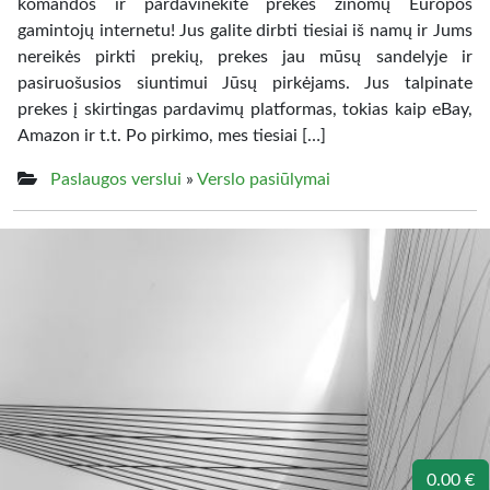
komandos ir pardavinėkite prekes žinomų Europos
gamintojų internetu! Jus galite dirbti tiesiai iš namų ir Jums
nereikės pirkti prekių, prekes jau mūsų sandelyje ir
pasiruošusios siuntimui Jūsų pirkėjams. Jus talpinate
prekes į skirtingas pardavimų platformas, tokias kaip eBay,
Amazon ir t.t. Po pirkimo, mes tiesiai […]
Paslaugos verslui
»
Verslo pasiūlymai
0.00 €