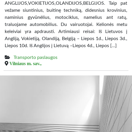
ANGLIJOS,VOKIETIJOS,OLANDIJOS,BELGIJOS. Taip pat
vežame siuntinius, buitinę techniką, didesnius krovinius,
naminius gyvūnėlius, motociklus, namelius ant ratų,
traluojame automobilius. Du vairuotojai. Kelionės metu
keleiviai yra apdrausti. Artimiausi reisai: Iš Lietuvos į
Angliją, Vokietiją, Olandiją, Belgiją – Liepos 1d., Liepos 3d.,
Liepos 10d. Iš Anglijos į Lietuvą –Liepos 4d., Liepos […]
Transporto paslaugos
Vilniaus m. sav.,