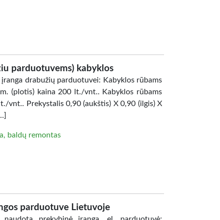
ziu parduotuvems) kabyklos
įranga drabužių parduotuvei: Kabyklos rūbams
0 m. (plotis) kaina 200 lt./vnt.. Kabyklos rūbams
t./vnt.. Prekystalis 0,90 (aukštis) X 0,90 (ilgis) X
…]
a, baldų remontas
angos parduotuve Lietuvoje
audota prekybinė įranga, el. parduotuvė: