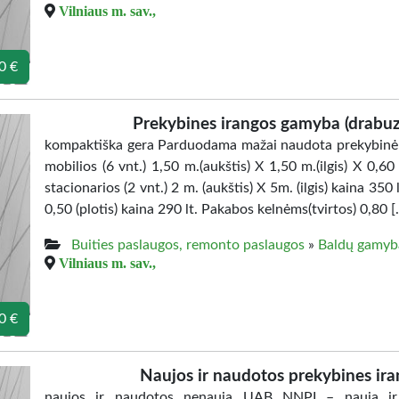
Vilniaus m. sav.,
0 €
Prekybines irangos gamyba (drabu
kompaktiška gera Parduodama mažai naudota prekybinė 
mobilios (6 vnt.) 1,50 m.(aukštis) X 1,50 m.(ilgis) X 0,6
stacionarios (2 vnt.) 2 m. (aukštis) X 5m. (ilgis) kaina 350 l
0,50 (plotis) kaina 290 lt. Pakabos kelnėms(tvirtos) 0,80 [
Buities paslaugos, remonto paslaugos
»
Baldų gamyb
Vilniaus m. sav.,
0 €
Naujos ir naudotos prekybines ir
naujos ir naudotos nenauja UAB NNPI – nauja ir n