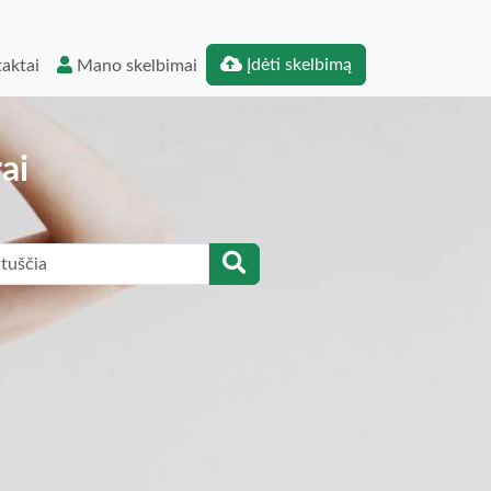
Įdėti skelbimą
aktai
Mano skelbimai
ai