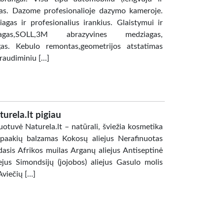
as. Dazome profesionalioje dazymo kameroje.
gas ir profesionalius irankius. Glaistymui ir
as,SOLL,3M abrazyvines medziagas,
ngas. Kebulo remontas,geometrijos atstatimas
raudiminiu […]
urela.lt pigiau
uotuvė Naturela.lt – natūrali, šviežia kosmetika
 paakių balzamas Kokosų aliejus Nerafinuotas
asis Afrikos muilas Arganų aliejus Antiseptinė
jus Simondsijų (jojobos) aliejus Gasulo molis
viečių […]