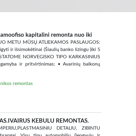
namoofiso kapitalini remonta nuo iki
4 ŠIUO METU MŪSŲ ATLIEKAMOS PASLAUGOS:
ti ir išsimokėtinai (Šiaulių banko lizingu )iki 5
 ; • STATOME NORVEGISKO TIPO KARKASINIUS
ba ir pritvirtinimas; • Avarinių balkonų
hnikos remontas
S.IVAIRUS KEBULU REMONTAS.
ERIU,PLASTMASINIU DETALIU, ZIBINTU
ngai. Visu tipu automobiliu (lengvuju ir