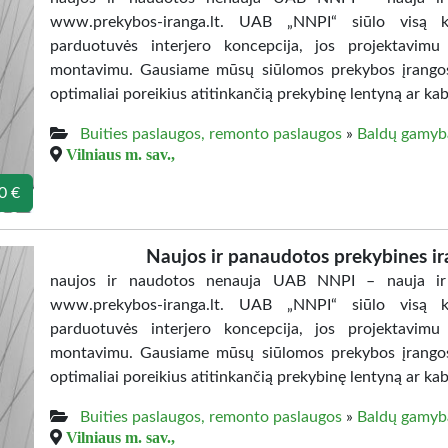
www.prekybos-iranga.lt. UAB „NNPI“ siūlo visą ko
parduotuvės interjero koncepcija, jos projektavimu
montavimu. Gausiame mūsų siūlomos prekybos įrangos as
optimaliai poreikius atitinkančią prekybinę lentyną ar kaby
Buities paslaugos, remonto paslaugos
»
Baldų gamyb
Vilniaus m. sav.,
0 €
Naujos ir panaudotos prekybines i
naujos ir naudotos nenauja UAB NNPI – nauja ir n
www.prekybos-iranga.lt. UAB „NNPI“ siūlo visą ko
parduotuvės interjero koncepcija, jos projektavimu
montavimu. Gausiame mūsų siūlomos prekybos įrangos as
optimaliai poreikius atitinkančią prekybinę lentyną ar kaby
Buities paslaugos, remonto paslaugos
»
Baldų gamyb
Vilniaus m. sav.,