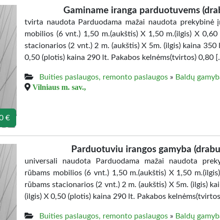
Gaminame iranga parduotuvems (dra
tvirta naudota Parduodama mažai naudota prekybinė į
mobilios (6 vnt.) 1,50 m.(aukštis) X 1,50 m.(ilgis) X 0,6
stacionarios (2 vnt.) 2 m. (aukštis) X 5m. (ilgis) kaina 350 l
0,50 (plotis) kaina 290 lt. Pakabos kelnėms(tvirtos) 0,80 [
Buities paslaugos, remonto paslaugos
»
Baldų gamyb
Vilniaus m. sav.,
0 €
Parduotuviu irangos gamyba (drab
universali naudota Parduodama mažai naudota preky
rūbams mobilios (6 vnt.) 1,50 m.(aukštis) X 1,50 m.(ilgis
rūbams stacionarios (2 vnt.) 2 m. (aukštis) X 5m. (ilgis) ka
(ilgis) X 0,50 (plotis) kaina 290 lt. Pakabos kelnėms(tvirto
Buities paslaugos, remonto paslaugos
»
Baldų gamyb