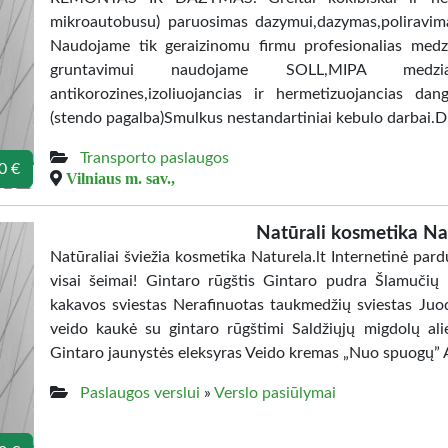
mikroautobusu) paruosimas dazymui,dazymas,poliravim
Naudojame tik geraizinomu firmu profesionalias medzia
gruntavimui naudojame SOLL,MIPA medziag
antikorozines,izoliuojancias ir hermetizuojancias da
(stendo pagalba)Smulkus nestandartiniai kebulo darbai.D
Transporto paslaugos
0 €
Vilniaus m. sav.,
Natūrali kosmetika Nat
Natūraliai šviežia kosmetika Naturela.lt Internetinė pard
visai šeimai! Gintaro rūgštis Gintaro pudra Šlamučių
kakavos sviestas Nerafinuotas taukmedžių sviestas Juod
veido kaukė su gintaro rūgštimi Saldžiųjų migdolų alie
Gintaro jaunystės eleksyras Veido kremas „Nuo spuogų” A
Paslaugos verslui
»
Verslo pasiūlymai