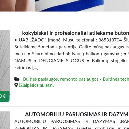
kokybiskai ir profesionaliai atliekame buto
• UAB „ŽADO” įmonė. Musu telefonai : 86531370
Suteikiame 5 metams garantiją. Galite mūsų paslaugas įsigy
metų. • Skardinimo darbai; Naujų balkonų gamyba
NAMUS • DENGIAME STOGUS • Balkonų stogelių gamy
keitimas […]
Buities paslaugos, remonto paslaugos
»
Buitinės tec
Klaipėdos m. sav.,
0 €
AUTOMOBILIU PARUOSIMAS IR DAZYMA
AUTOMOBILIU PARUOSIMAS IR DAZYMAS .BAMP
REMONTAS IR DAZYMAS. Greitai kokibiskai ir nebra