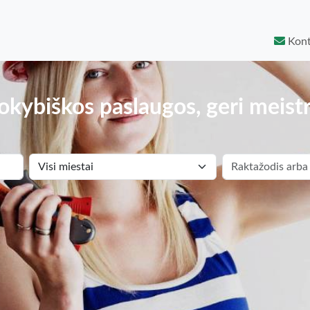
Kont
okybiškos paslaugos, geri meistr