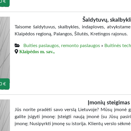
0 €
Šaldytuvų, skalbyk
Taisome šaldytuvus, skalbykles, indaploves, atvykstame
Klaipėdos regioną, Palangos, Šilutės, Kretingos rajonus.
Buities paslaugos, remonto paslaugos
»
Buitinės tec
Klaipėdos m. sav.,
0 €
Įmonių steigimas
Jūs norite pradėti savo verslą Lietuvoje? Mūsų įmonė ga
galite įsigyti įmonę: Įsteigti naują įmonė (su Jūsų pasi
įmonę; Nusipyrkti įmonę su istorija. Klientų verslo sėkmė