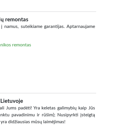
lių remontas
 į namus, suteikiame garantijas. Aptarnaujame
hnikos remontas
 Lietuvoje
li Jums padėti! Yra keletas galimybių kaip Jūs
rinktu pavadinimu ir rūšim); Nusipyrkti įsteigtą
 yra didžiausias mūsų laimėjimas!