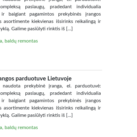
mpleksą paslaugų, pradedant individualia
 ir baigiant pagamintos prekybinės įrangos
ortimente kiekvienas išsirinks reikalingą ir
klą. Galime pasiūlyti rinktis iš […]
a, baldų remontas
rangos parduotuve Lietuvoje
audota prekybinė įranga, el. parduotuvė:
mpleksą paslaugų, pradedant individualia
 ir baigiant pagamintos prekybinės įrangos
ortimente kiekvienas išsirinks reikalingą ir
klą. Galime pasiūlyti rinktis iš […]
a, baldų remontas