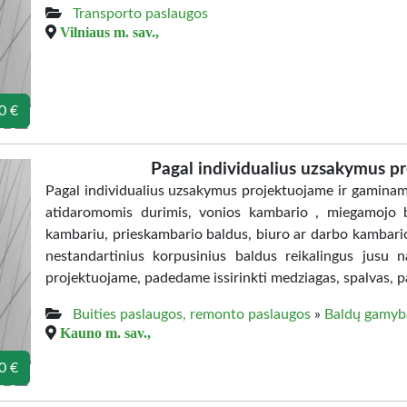
Transporto paslaugos
Vilniaus m. sav.,
0 €
Pagal individualius uzsakymus p
Pagal individualius uzsakymus projektuojame ir gaminam
atidaromomis durimis, vonios kambario , miegamojo ba
kambariu, prieskambario baldus, biuro ar darbo kambario 
nestandartinius korpusinius baldus reikalingus jusu
projektuojame, padedame issirinkti medziagas, spalvas, 
Buities paslaugos, remonto paslaugos
»
Baldų gamyb
Kauno m. sav.,
0 €