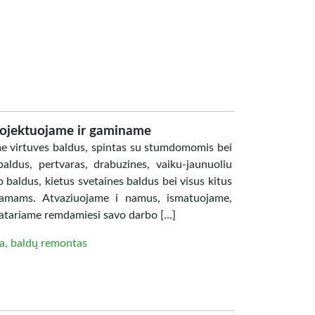
rojektuojame ir gaminame
e virtuves baldus, spintas su stumdomomis bei
ldus, pertvaras, drabuzines, vaiku-jaunuoliu
baldus, kietus svetaines baldus bei visus kitus
 namams. Atvaziuojame i namus, ismatuojame,
patariame remdamiesi savo darbo […]
a, baldų remontas