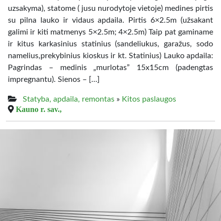
uzsakyma), statome ( jusu nurodytoje vietoje) medines pirtis
su pilna lauko ir vidaus apdaila. Pirtis 6×2.5m (užsakant
galimi ir kiti matmenys 5×2.5m; 4×2.5m) Taip pat gaminame
ir kitus karkasinius statinius (sandeliukus, garažus, sodo
namelius,prekybinius kioskus ir kt. Statinius) Lauko apdaila:
Pagrindas – medinis „murlotas” 15x15cm (padengtas
impregnantu). Sienos – […]
Statyba, apdaila, remontas
»
Kitos paslaugos
Kauno r. sav.,