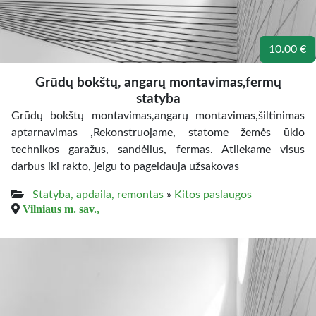
10.00 €
Grūdų bokštų, angarų montavimas,fermų
statyba
Grūdų bokštų montavimas,angarų montavimas,šiltinimas
aptarnavimas ,Rekonstruojame, statome žemės ūkio
technikos garažus, sandėlius, fermas. Atliekame visus
darbus iki rakto, jeigu to pageidauja užsakovas
Statyba, apdaila, remontas
»
Kitos paslaugos
Vilniaus m. sav.,