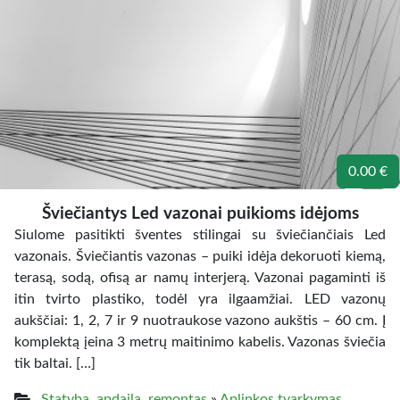
0.00 €
Šviečiantys Led vazonai puikioms idėjoms
Siulome pasitikti šventes stilingai su šviečiančiais Led
vazonais. Šviečiantis vazonas – puiki idėja dekoruoti kiemą,
terasą, sodą, ofisą ar namų interjerą. Vazonai pagaminti iš
itin tvirto plastiko, todėl yra ilgaamžiai. LED vazonų
aukščiai: 1, 2, 7 ir 9 nuotraukose vazono aukštis – 60 cm. Į
komplektą įeina 3 metrų maitinimo kabelis. Vazonas šviečia
tik baltai. […]
Statyba, apdaila, remontas
»
Aplinkos tvarkymas