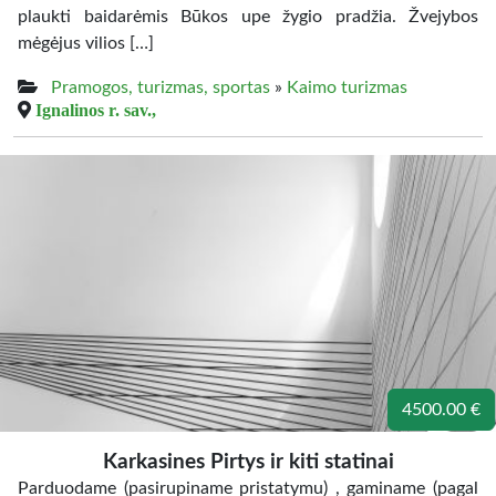
plaukti baidarėmis Būkos upe žygio pradžia. Žvejybos
mėgėjus vilios […]
Pramogos, turizmas, sportas
»
Kaimo turizmas
Ignalinos r. sav.,
4500.00 €
Karkasines Pirtys ir kiti statinai
Parduodame (pasirupiname pristatymu) , gaminame (pagal