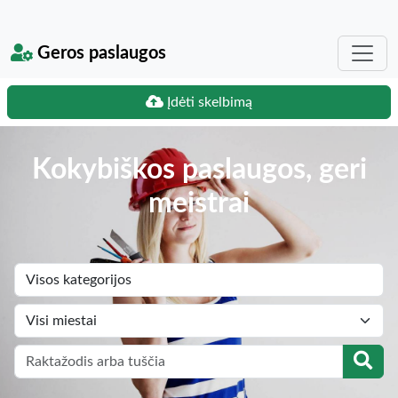
Geros paslaugos
Įdėti skelbimą
Kokybiškos paslaugos, geri
meistrai