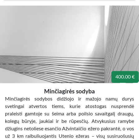
400.00 €
Minčiagirės sodyba
Minčiagirės sodybos didžiojo ir mažojo namų durys
svetingai atvertos tiems, kurie atostogas nusprendė
praleisti gamtoje su šeima arba poilsio savaitgalį draugų,
kolegų būryje, jaukiai ir be rūpesčių. Atvykusius ramybe
džiugins netoliese esančio Ažvintaičio ežero pakrantė, o vos
už 3 km raibuliuojantis Utenio ežeras – visų susiruošusių