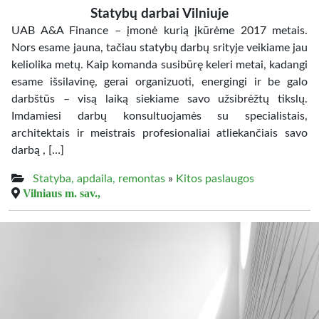
Statybų darbai Vilniuje
UAB A&A Finance – įmonė kurią įkūrėme 2017 metais.
Nors esame jauna, tačiau statybų darbų srityje veikiame jau
keliolika metų. Kaip komanda susibūrę keleri metai, kadangi
esame išsilavinę, gerai organizuoti, energingi ir be galo
darbštūs – visą laiką siekiame savo užsibrėžtų tikslų.
Imdamiesi darbų konsultuojamės su specialistais,
architektais ir meistrais profesionaliai atliekančiais savo
darbą , […]
Statyba, apdaila, remontas
»
Kitos paslaugos
Vilniaus m. sav.,