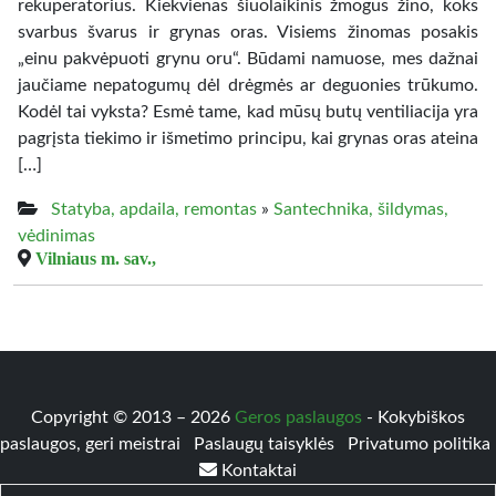
rekuperatorius. Kiekvienas šiuolaikinis žmogus žino, koks
svarbus švarus ir grynas oras. Visiems žinomas posakis
„einu pakvėpuoti grynu oru“. Būdami namuose, mes dažnai
jaučiame nepatogumų dėl drėgmės ar deguonies trūkumo.
Kodėl tai vyksta? Esmė tame, kad mūsų butų ventiliacija yra
pagrįsta tiekimo ir išmetimo principu, kai grynas oras ateina
[…]
Statyba, apdaila, remontas
»
Santechnika, šildymas,
vėdinimas
Vilniaus m. sav.,
Copyright © 2013 – 2026
Geros paslaugos
- Kokybiškos
paslaugos, geri meistrai
Paslaugų taisyklės
Privatumo politika
Kontaktai