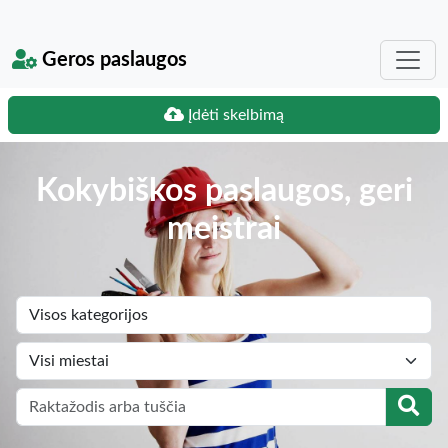
Geros paslaugos
Įdėti skelbimą
Kokybiškos paslaugos, geri
meistrai