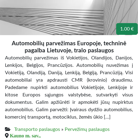
1.00 €
Automobilių parvežimas Europoje, techninė
pagalba Lietuvoje, tralo paslaugos
Automobilių parvežimas iš Vokietijos, Olandijos, Danijos,
Lenkijos, Belgijos, Prancūzijos. Automobilių nuvežimas į
Vokietiją, Olandiją, Daniją, Lenkiją, Belgiją, Prancūziją. Visi
automobiliai yra apdrausti CMR (krovinio) draudimu.
Padedame nupirkti automobilius Vokietijoje, Lenkijoje ir
kitose Europos sąjungos valstybėse, sutvarkyti visus
dokumentus. Galim apžiūrėti ir apmokėti jūsų nupirktus
automobilius. Galim parvežti: Įvairaus dydžio automobilius,
komercinį transportą, motociklus, žemės ūkio […]
Transporto paslaugos
»
Pervežimų paslaugos
Kauno m. sav.,