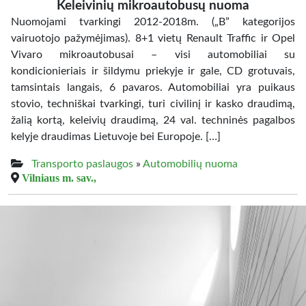
Keleivinių mikroautobusų nuoma
Nuomojami tvarkingi 2012-2018m. („B” kategorijos
vairuotojo pažymėjimas). 8+1 vietų Renault Traffic ir Opel
Vivaro mikroautobusai – visi automobiliai su
kondicionieriais ir šildymu priekyje ir gale, CD grotuvais,
tamsintais langais, 6 pavaros. Automobiliai yra puikaus
stovio, techniškai tvarkingi, turi civilinį ir kasko draudimą,
žalią kortą, keleivių draudimą, 24 val. techninės pagalbos
kelyje draudimas Lietuvoje bei Europoje. […]
Transporto paslaugos
»
Automobilių nuoma
Vilniaus m. sav.,