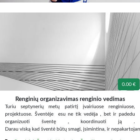
0.00 €
Renginių organizavimas renginio vedimas
Turiu septynerių metų patirtį įvairiuose renginiuose,
projektuose. Šventėje esu ne tik vedėja , bet ir padedu
organizuoti šventę , koordinuoti ją .
Darau viską kad šventė būtų smagi, įsimintina, ir nepakartojam