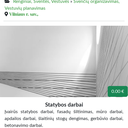
Renginiai, Šventės, Vestuvės
»
Švenčių organizavimas,
Vestuvių planavimas
Vilniaus r. sav.,
0.00 €
Statybos darbai
Įvairūs statybos darbai, fasadų šiltinimas, mūro darbai,
apdailos darbai, šlaitinių stogų dengimas, gerbūvio darbai,
betonavimo darbai.