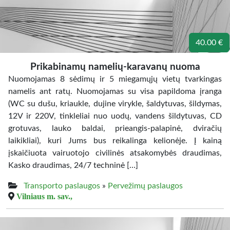
40.00 €
Prikabinamų namelių-karavanų nuoma
Nuomojamas 8 sėdimų ir 5 miegamųjų vietų tvarkingas
namelis ant ratų. Nuomojamas su visa papildoma įranga
(WC su dušu, kriaukle, dujine virykle, šaldytuvas, šildymas,
12V ir 220V, tinkleliai nuo uodų, vandens šildytuvas, CD
grotuvas, lauko baldai, prieangis-palapinė, dviračių
laikikliai), kuri Jums bus reikalinga kelionėje. Į kainą
įskaičiuota vairuotojo civilinės atsakomybės draudimas,
Kasko draudimas, 24/7 techninė […]
Transporto paslaugos
»
Pervežimų paslaugos
Vilniaus m. sav.,