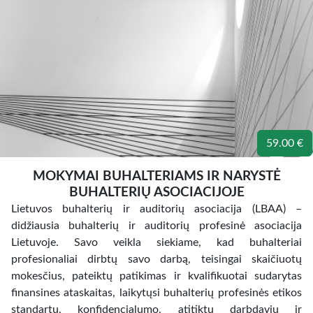
59.00 €
MOKYMAI BUHALTERIAMS IR NARYSTĖ
BUHALTERIŲ ASOCIACIJOJE
Lietuvos buhalterių ir auditorių asociacija (LBAA) –
didžiausia buhalterių ir auditorių profesinė asociacija
Lietuvoje. Savo veikla siekiame, kad buhalteriai
profesionaliai dirbtų savo darbą, teisingai skaičiuotų
mokesčius, pateiktų patikimas ir kvalifikuotai sudarytas
finansines ataskaitas, laikytųsi buhalterių profesinės etikos
standartų, konfidencialumo, atitiktų darbdavių ir