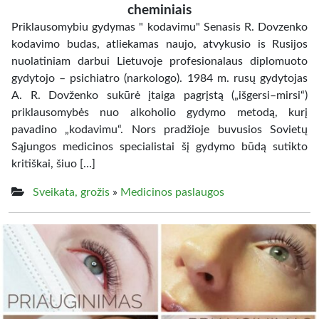
cheminiais
Priklausomybiu gydymas " kodavimu" Senasis R. Dovzenko
kodavimo budas, atliekamas naujo, atvykusio is Rusijos
nuolatiniam darbui Lietuvoje profesionalaus diplomuoto
gydytojo – psichiatro (narkologo). 1984 m. rusų gydytojas
A. R. Dovženko sukūrė įtaiga pagrįstą („išgersi–mirsi“)
priklausomybės nuo alkoholio gydymo metodą, kurį
pavadino „kodavimu“. Nors pradžioje buvusios Sovietų
Sąjungos medicinos specialistai šį gydymo būdą sutikto
kritiškai, šiuo […]
Sveikata, grožis
»
Medicinos paslaugos