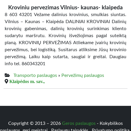
Kroviniu pervezimas Vilnius- kaunas- klaipeda
8 603 43201 Vežame dalinius krovinius, smulkias siuntas.
Vilnius – Kaunas – Klaipėda DALINIAI KROVINIAI Dalinių
krovinių gabenimas, dalinių krovinių surinkimas kliento
sudarytu maršrutu. Krovinių išvežiojimas pagal suteiktą
planą. KROVINIŲ PERVEŽIMAS Atliekame įvairių krovinių
pervežimus, bei logistiką. Susitarus atliksime Jūsų krovinio
pervežimą. Laiku kaip sutarta, saugiai ir greitai. Daugiau
info tel. 860343201
Transporto paslaugos
»
Pervežimų paslaugos
Klaipėdos m. sav.,
Copyright © 2013 – 2026
Geros paslaugos
- Kokybiškos
paslaugos, geri meistrai
Paslaugų taisyklės
Privatumo politika