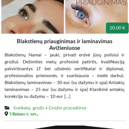
20.00 €
Blakstienų priauginimas ir laminavimas
Avižieniuose
Blakstienų Namai – jauki, privati erdvė jūsų poilsiui ir
grožiui. Dešimties metų profesinė patirtis, kvalifikaciją
patvirtinantys LT bei užsienio sertifikatai ir diplomai,
profesionalios priemonės, ir svarbiausia – meilė darbui.
Blakstienų laminavimas – 30 eur (su dažymu ir spa) Antakių
laminavimas – 25 eur (su dažymu ir spa) Klasikinė antakių
korekcija su dažymu – 10 eur […]
Sveikata, grožis
»
Grožio procedūros
Vilniaus r. sav.,