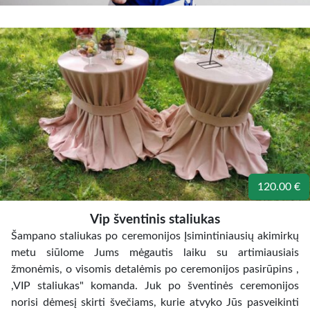
120.00 €
Vip šventinis staliukas
Šampano staliukas po ceremonijos Įsimintiniausių akimirkų
metu siūlome Jums mėgautis laiku su artimiausiais
žmonėmis, o visomis detalėmis po ceremonijos pasirūpins ,
,VIP staliukas" komanda. Juk po šventinės ceremonijos
norisi dėmesį skirti švečiams, kurie atvyko Jūs pasveikinti