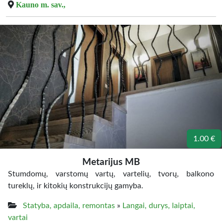
Kauno m. sav.,
1.00 €
Metarijus MB
Stumdomų, varstomų vartų, vartelių, tvorų, balkono
tureklų, ir kitokių konstrukcijų gamyba.
Statyba, apdaila, remontas
»
Langai, durys, laiptai,
vartai