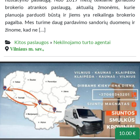
nustatymo paslaugą. Nuo 2019 metų teikiame geriausio
brokerio atrankos paslaugą, aktualią žmonėms, kurie
planuoja parduoti būstą ir jiems yra reikalinga brokerio
pagalba. Mes turime daug pardavimo sandorių duomenų ir
žinome, kad ne […]
Kitos paslaugos
»
Nekilnojamo turto agentai
Vilniaus m. sav.,
10.00 €