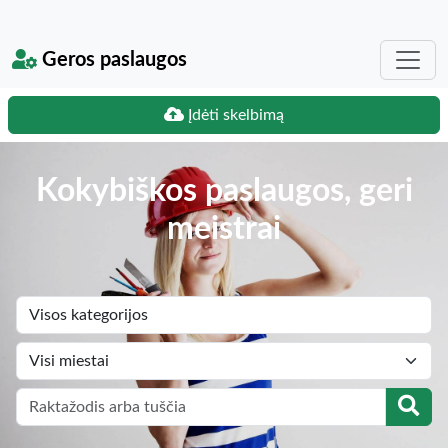
Geros paslaugos
Įdėti skelbimą
Kokybiškos paslaugos, geri
meistrai