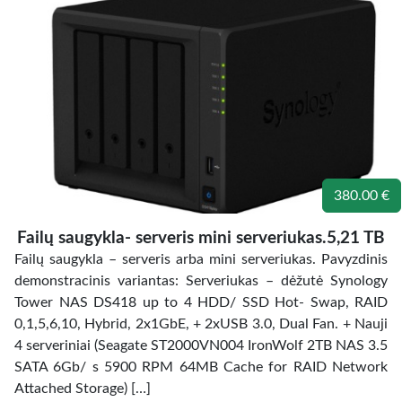
380.00 €
Failų saugykla- serveris mini serveriukas.5,21 TB
Failų saugykla – serveris arba mini serveriukas. Pavyzdinis
demonstracinis variantas: Serveriukas – dėžutė Synology
Tower NAS DS418 up to 4 HDD/ SSD Hot- Swap, RAID
0,1,5,6,10, Hybrid, 2x1GbE, + 2xUSB 3.0, Dual Fan. + Nauji
4 serveriniai (Seagate ST2000VN004 IronWolf 2TB NAS 3.5
SATA 6Gb/ s 5900 RPM 64MB Cache for RAID Network
Attached Storage) […]