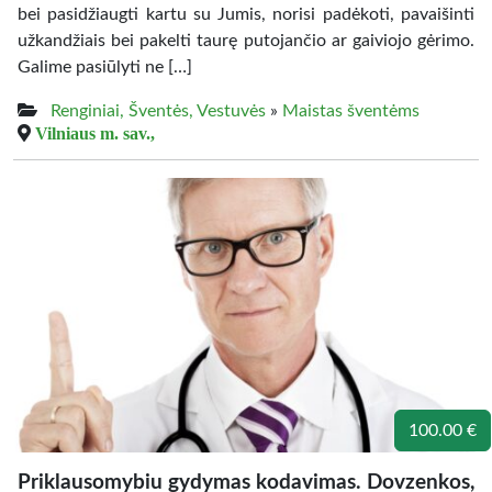
bei pasidžiaugti kartu su Jumis, norisi padėkoti, pavaišinti
užkandžiais bei pakelti taurę putojančio ar gaiviojo gėrimo.
Galime pasiūlyti ne […]
Renginiai, Šventės, Vestuvės
»
Maistas šventėms
Vilniaus m. sav.,
100.00 €
Priklausomybiu gydymas kodavimas. Dovzenkos,