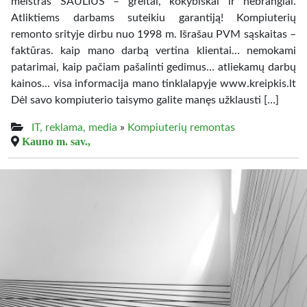
meistras SAULIUS – greitai, kokybiškai ir nebrangiai.
Atliktiems darbams suteikiu garantiją! Kompiuterių
remonto srityje dirbu nuo 1998 m. Išrašau PVM sąskaitas –
faktūras. kaip mano darbą vertina klientai… nemokami
patarimai, kaip pačiam pašalinti gedimus… atliekamų darbų
kainos… visa informacija mano tinklalapyje www.kreipkis.lt
Dėl savo kompiuterio taisymo galite manęs užklausti […]
IT, reklama, media
»
Kompiuterių remontas
Kauno m. sav.,