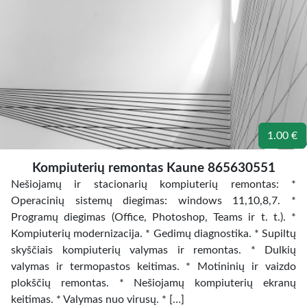
1.00 €
Kompiuterių remontas Kaune 865630551
Nešiojamų ir stacionarių kompiuterių remontas: *
Operacinių sistemų diegimas: windows 11,10,8,7. *
Programų diegimas (Office, Photoshop, Teams ir t. t.). *
Kompiuterių modernizacija. * Gedimų diagnostika. * Supiltų
skyščiais kompiuterių valymas ir remontas. * Dulkių
valymas ir termopastos keitimas. * Motininių ir vaizdo
plokščių remontas. * Nešiojamų kompiuterių ekranų
keitimas. * Valymas nuo virusų. * […]