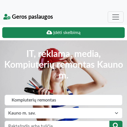
Geros paslaugos
Įdėti skelbimą
IT, reklama, media,
Kompiuterių remontas Kauno
m.