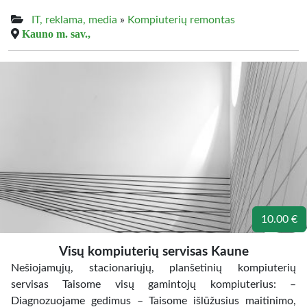
IT, reklama, media
»
Kompiuterių remontas
Kauno m. sav.,
10.00 €
Visų kompiuterių servisas Kaune
Nešiojamųjų, stacionariųjų, planšetinių kompiuterių
servisas Taisome visų gamintojų kompiuterius: –
Diagnozuojame gedimus – Taisome išlūžusius maitinimo,