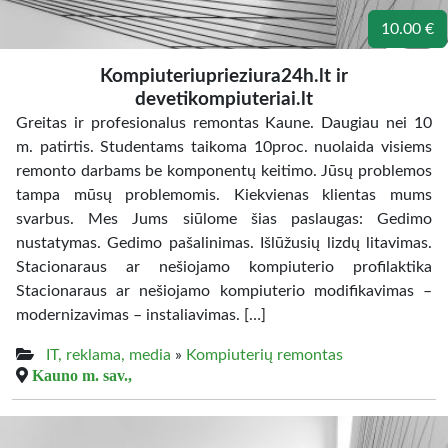
10.00 €
Kompiuteriuprieziura24h.lt ir
devetikompiuteriai.lt
Greitas ir profesionalus remontas Kaune. Daugiau nei 10
m. patirtis. Studentams taikoma 10proc. nuolaida visiems
remonto darbams be komponentų keitimo. Jūsų problemos
tampa mūsų problemomis. Kiekvienas klientas mums
svarbus. Mes Jums siūlome šias paslaugas: Gedimo
nustatymas. Gedimo pašalinimas. Išlūžusių lizdų litavimas.
Stacionaraus ar nešiojamo kompiuterio profilaktika
Stacionaraus ar nešiojamo kompiuterio modifikavimas –
modernizavimas – instaliavimas. […]
IT, reklama, media
»
Kompiuterių remontas
Kauno m. sav.,