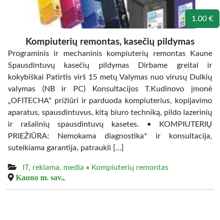
1.00 €
Kompiuterių remontas, kasečių pildymas
Programinis ir mechaninis kompiuterių remontas Kaune
Spausdintuvų kasečių pildymas Dirbame greitai ir
kokybiškai Patirtis virš 15 metų Valymas nuo virusų Dulkių
valymas (NB ir PC) Konsultacijos T.Kudinovo įmonė
„OFITECHA“ prižiūri ir parduoda kompiuterius, kopijavimo
aparatus, spausdintuvus, kitą biuro techniką, pildo lazerinių
ir rašalinių spausdintuvų kasetes. • KOMPIUTERIŲ
PRIEŽIŪRA: Nemokama diagnostika* ir konsultacija,
suteikiama garantija, patraukli […]
IT, reklama, media
»
Kompiuterių remontas
Kauno m. sav.,