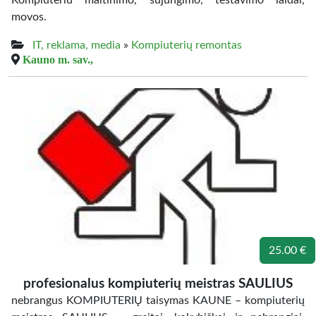
Kompiuteriu maitinimo, sujungimo, testavimo laidai,
movos.
IT, reklama, media
»
Kompiuterių remontas
Kauno m. sav.,
25.00 €
profesionalus kompiuterių meistras SAULIUS
nebrangus KOMPIUTERIŲ taisymas KAUNE – kompiuterių