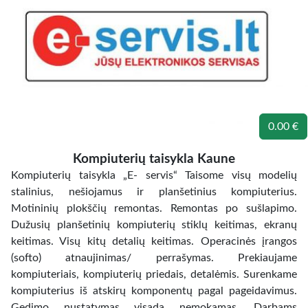
0.00 €
Kompiuterių taisykla Kaune
Kompiuterių taisykla „E- servis“ Taisome visų modelių
stalinius, nešiojamus ir planšetinius kompiuterius.
Motininių plokščių remontas. Remontas po sušlapimo.
Dužusių planšetinių kompiuterių stiklų keitimas, ekranų
keitimas. Visų kitų detalių keitimas. Operacinės įrangos
(softo) atnaujinimas/ perrašymas. Prekiaujame
kompiuteriais, kompiuterių priedais, detalėmis. Surenkame
kompiuterius iš atskirų komponentų pagal pageidavimus.
Gedimo nustatymas visada nemokamas. Darbams