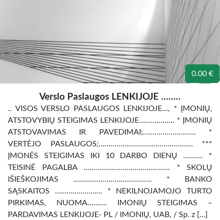
0.00 €
Verslo Paslaugos LENKIJOJE ……..
.. VISOS VERSLO PASLAUGOS LENKIJOJE…, * ĮMONIŲ,
ATSTOVYBIŲ STEIGIMAS LENKIJOJE……………… * ĮMONIŲ
ATSTOVAVIMAS IR PAVEDIMAI;……………………… *
VERTĖJO PASLAUGOS;………………………………………… ***
ĮMONĖS STEIGIMAS IKI 10 DARBO DIENŲ ………. *
TEISINĖ PAGALBA …………………………………….. * SKOLŲ
IŠIEŠKOJIMAS …………………………………. * BANKO
SĄSKAITOS …………………… * NEKILNOJAMOJO TURTO
PIRKIMAS, NUOMA………. IMONIŲ STEIGIMAS –
PARDAVIMAS LENKIJOJE- PL / IMONIŲ, UAB, / Sp. z […]