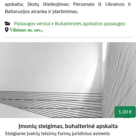
apskaita; Skolų išieškojimas; Personalo iš Ukrainos ir
Baltarusijos atranka ir įdarbinimas.
Paslaugos verslui
»
Buhalterinės apskaitos paslaugos
Vilniaus m. sav.,
1.00 €
Įmonių steigimas, buhalterinė apskaita
Steigiame įvairių teisinių formų juridinius asmenis