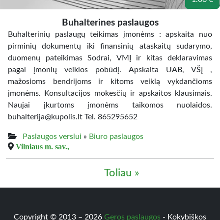
Buhalterines paslaugos
Buhalterinių paslaugų teikimas įmonėms : apskaita nuo
pirminių dokumentų iki finansinių ataskaitų sudarymo,
duomenų pateikimas Sodrai, VMĮ ir kitas deklaravimas
pagal įmonių veiklos pobūdį. Apskaita UAB, VŠĮ ,
mažosioms bendrijoms ir kitoms veiklą vykdančioms
įmonėms. Konsultacijos mokesčių ir apskaitos klausimais.
Naujai įkurtoms įmonėms taikomos nuolaidos.
buhalterija@kupolis.lt Tel. 865295652
Paslaugos verslui
»
Biuro paslaugos
Vilniaus m. sav.,
Toliau »
Copyright © 2013 – 2026
Geros paslaugos
- Kokybiškos