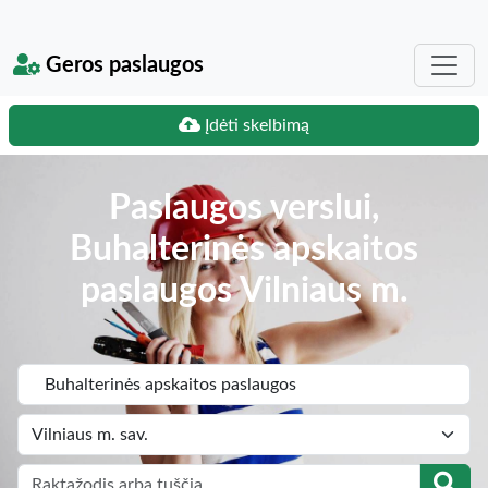
Geros paslaugos
Įdėti skelbimą
Paslaugos verslui,
Buhalterinės apskaitos
paslaugos Vilniaus m.