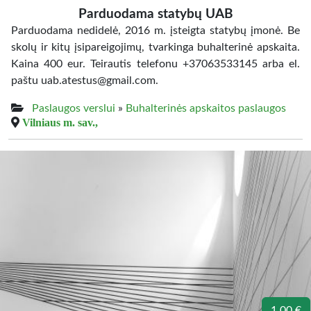
Parduodama statybų UAB
Parduodama nedidelė, 2016 m. įsteigta statybų įmonė. Be
skolų ir kitų įsipareigojimų, tvarkinga buhalterinė apskaita.
Kaina 400 eur. Teirautis telefonu +37063533145 arba el.
paštu uab.atestus@gmail.com.
Paslaugos verslui
»
Buhalterinės apskaitos paslaugos
Vilniaus m. sav.,
1.00 €