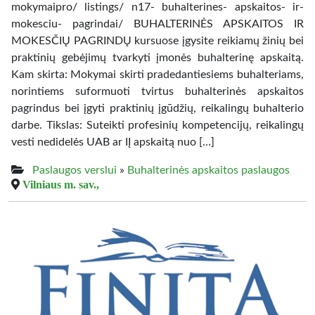
mokymaipro/ listings/ n17- buhalterines- apskaitos- ir-
mokesciu- pagrindai/ BUHALTERINĖS APSKAITOS IR
MOKESČIŲ PAGRINDŲ kursuose įgysite reikiamų žinių bei
praktinių gebėjimų tvarkyti įmonės buhalterinę apskaitą.
Kam skirta: Mokymai skirti pradedantiesiems buhalteriams,
norintiems suformuoti tvirtus buhalterinės apskaitos
pagrindus bei įgyti praktinių įgūdžių, reikalingų buhalterio
darbe. Tikslas: Suteikti profesinių kompetencijų, reikalingų
vesti nedidelės UAB ar IĮ apskaitą nuo […]
Paslaugos verslui
»
Buhalterinės apskaitos paslaugos
Vilniaus m. sav.,