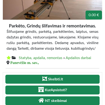
0.00 €
Parkėto, Grindų šlifavimas ir remontavimas.
Šlifuojame grindis, parkėtą, parkėtlentes, laiptus, senas
dažytas grindis, restuoruojame, lakuojame. Klojame visų
rušiu parkėtą, parkėtlentes. Dedamę apvadus, viniline
dangą Tarkett, dirbame visoja lietuvoja. kubiliugrindys/
Statyba, apdaila, remontas
»
Apdailos darbai
Panevėžio m. sav.,
Skelbti.lt
KurApsistoti?
NT skelbimai