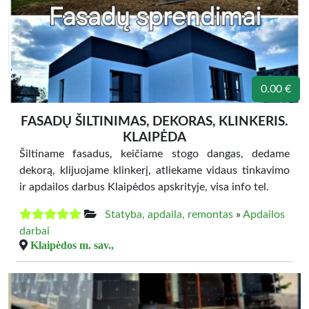
0.00 €
FASADŲ ŠILTINIMAS, DEKORAS, KLINKERIS.
KLAIPĖDA
Šiltiname fasadus, keičiame stogo dangas, dedame
dekorą, klijuojame klinkerį, atliekame vidaus tinkavimo
ir apdailos darbus Klaipėdos apskrityje, visa info tel.
Statyba, apdaila, remontas
»
Apdailos
darbai
Klaipėdos m. sav.,