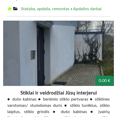
Statyba, apdaila, remontas
»
Apdailos darbai
0.00 €
Stiklai ir veidrodžiai Jūsų interjerui
● dušo kabinas ● berėmio stiklo pertvaras ● stiklines
varstomas/ stumdomas duris ● stiklo turėklus, stiklo
laiptus, stiklo grindis ● dušo kabinas ● įvairių