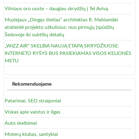
Vilniaus oro uoste – daugiau skrydžių į Tel Avivą
Muziejaus „Dingęs štetlas“ architektas R. Mahlamäki
atskleidė projekto užkulisius: nuo pirmųjų įspūdžių
Šeduvoje iki subtilių detalių
„WIZZ AIR“ SKELBIA NAUJĄ ETAPĄ SKRYDŽIUOSE:
INTERNETO RYŠYS BUS PASIEKIAMAS VISOS KELIONĖS
METU
Rekomenduojame
Patarimai, SEO straipsniai
Viskas apie vaistus ir ligas
Auto skelbimai
Moterų klubas, santykiai