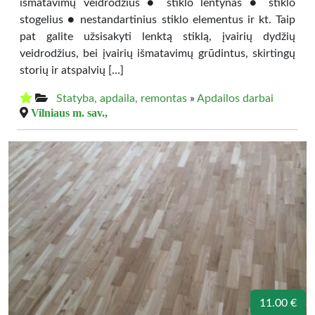
išmatavimų veidrodžius ● stiklo lentynas ● stiklo
stogelius ● nestandartinius stiklo elementus ir kt. Taip
pat galite užsisakyti lenktą stiklą, įvairių dydžių
veidrodžius, bei įvairių išmatavimų grūdintus, skirtingų
storių ir atspalvių […]
Statyba, apdaila, remontas
»
Apdailos darbai
Vilniaus m. sav.,
11.00 €