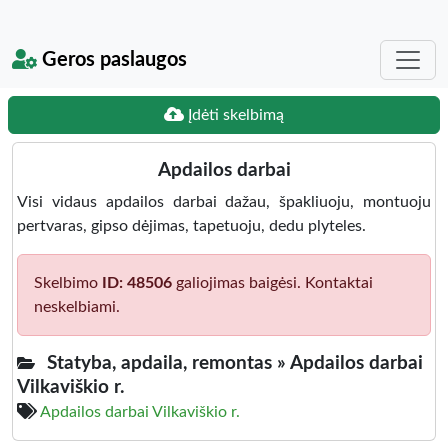
Geros paslaugos
Įdėti skelbimą
Apdailos darbai
Visi vidaus apdailos darbai dažau, špakliuoju, montuoju
pertvaras, gipso dėjimas, tapetuoju, dedu plyteles.
Skelbimo
ID: 48506
galiojimas baigėsi. Kontaktai
neskelbiami.
Statyba, apdaila, remontas »
Apdailos darbai
Vilkaviškio r.
Apdailos darbai Vilkaviškio r.