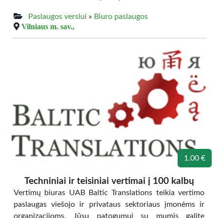
Paslaugos verslui
»
Biuro paslaugos
Vilniaus m. sav.,
1.00 €
Techniniai ir teisiniai vertimai į 100 kalbų
Vertimų biuras UAB Baltic Translations teikia vertimo
paslaugas viešojo ir privataus sektoriaus įmonėms ir
organizacijoms. Jūsų patogumui su mumis galite