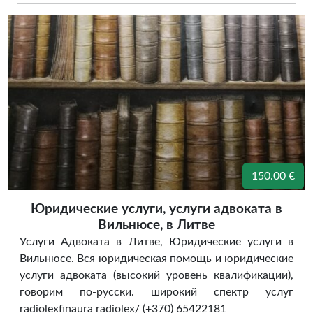
150.00 €
Юридические услуги, услуги адвоката в
Вильнюсе, в Литве
Услуги Адвоката в Литве, Юридические услуги в
Вильнюсе. Вся юридическая помощь и юридические
услуги адвоката (высокий уровень квалификации),
говорим по-русски. широкий спектр услуг
radiolexfinaura radiolex/ (+370) 65422181