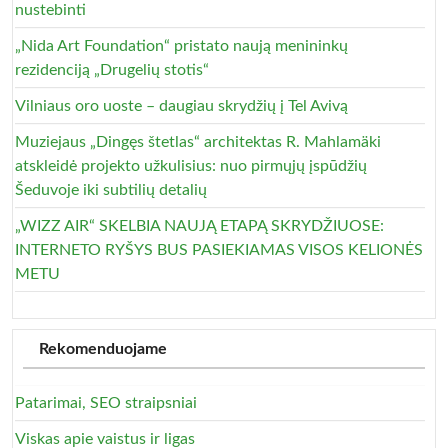
nustebinti
„Nida Art Foundation“ pristato naują menininkų
rezidenciją „Drugelių stotis“
Vilniaus oro uoste – daugiau skrydžių į Tel Avivą
Muziejaus „Dingęs štetlas“ architektas R. Mahlamäki
atskleidė projekto užkulisius: nuo pirmųjų įspūdžių
Šeduvoje iki subtilių detalių
„WIZZ AIR“ SKELBIA NAUJĄ ETAPĄ SKRYDŽIUOSE:
INTERNETO RYŠYS BUS PASIEKIAMAS VISOS KELIONĖS
METU
Rekomenduojame
Patarimai, SEO straipsniai
Viskas apie vaistus ir ligas