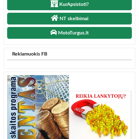
KurApsistoti?
NT skelbimai
MotoTurgus.lt
Reklamuokis FB