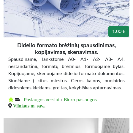
1.00 €
Didelio formato brėžinių spausdinimas,
kopijavimas, skenavimas.
Spausdiname, lankstome A0- A1- A2- A3- A4,
nestandartinių formatų brėžinius, formuojame bylas.
Kopijuojame, skenuojame didelio formato dokumentus.
Siunčiame į kitus miestus. Geros kainos, nuolaidos
didesniems kiekiams, greitas, kokybiškas aptarnavimas.
Paslaugos verslui
»
Biuro paslaugos
Vilniaus m. sav.,