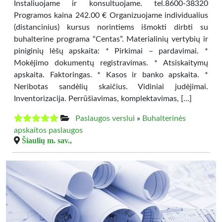
Instaliuojame ir konsultuojame. tel.8600-38320
Programos kaina 242.00 € Organizuojame individualius
(distancinius) kursus norintiems išmokti dirbti su
buhalterine programa “Centas”. Materialinių vertybių ir
piniginių lėšų apskaita: * Pirkimai – pardavimai. *
Mokėjimo dokumentų registravimas. * Atsiskaitymų
apskaita. Faktoringas. * Kasos ir banko apskaita. *
Neribotas sandėlių skaičius. Vidiniai judėjimai.
Inventorizacija. Perrūšiavimas, komplektavimas, […]
Paslaugos verslui
»
Buhalterinės
apskaitos paslaugos
Šiaulių m. sav.,