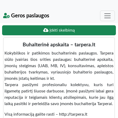
Geros paslaugos
Įdėti skelbimą
Buhalterinė apskaita – tarpera.lt
Kokybiškos ir patikimos buchalterinės paslaugos. Tarpera
siūlo įvairias šios srities paslaugas: buhalterinė apskaita,
įmonių steigimas (UAB, MB, IV), konsultavimas, apleistos
buhalterijos tvarkymas, vyriausiojo buhalterio paslaugos,
įmonės įstatų keitimas ir kt.
Tarpera pasižymi profesionaliu kolektyvu, kuris turi
ilgametę patirtį šiuose darbuose. Įmonė pasižymi labai gera
reputacija ir teigiamais klientų atsiliepimais, kurie jau ilgą
laiką pasitiki ir perleidžia savo įmonės buchalterija Tarperai.
Visą informaciją galite rasti – http://tarpera.lt