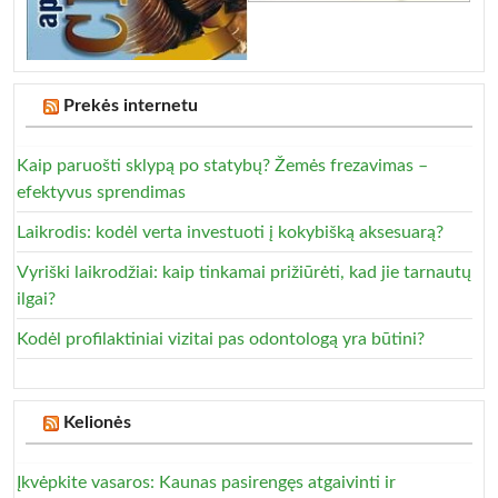
Prekės internetu
Kaip paruošti sklypą po statybų? Žemės frezavimas –
efektyvus sprendimas
Laikrodis: kodėl verta investuoti į kokybišką aksesuarą?
Vyriški laikrodžiai: kaip tinkamai prižiūrėti, kad jie tarnautų
ilgai?
Kodėl profilaktiniai vizitai pas odontologą yra būtini?
Kelionės
Įkvėpkite vasaros: Kaunas pasirengęs atgaivinti ir