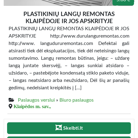
PLASTIKINIŲ LANGŲ REMONTAS
KLAIPĖDOJE IR JOS APSKRITYJE
PLASTIKINIŲ LANGŲ REMONTAS KLAIPĖDOJE IR JOS
APSKRITYJE http://www.durulanguremontas.com
http://www. langudururemontas.com Defektai gali
atsirasti tiek dėl ekspluatacijos, tiek dėl neteisingo langų
sumontavimo. Langų remontas būtinas, jeigu: – uždarę
langą juntate skersvėjį, – langas sunkiai atsidaro –
užsidaro, – pastebėjote kondensatą stiklo paketo viduje,
– langas neatsidaro arba neužsidaro, Dėl šių ar panašių
gedimų, nedelsiant kreipkitės į […]
Paslaugos verslui
»
Biuro paslaugos
Klaipėdos m. sav.,
Skelbti.lt