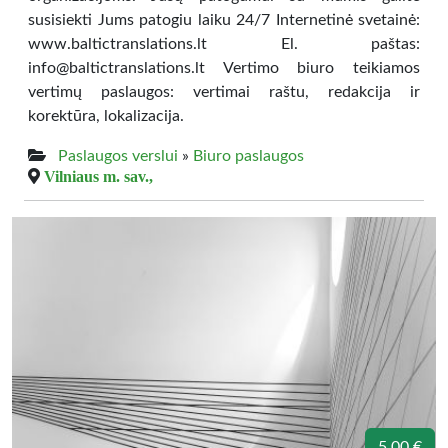
susisiekti Jums patogiu laiku 24/7 Internetinė svetainė:
www.baltictranslations.lt El. paštas:
info@baltictranslations.lt Vertimo biuro teikiamos
vertimų paslaugos: vertimai raštu, redakcija ir
korektūra, lokalizacija.
Paslaugos verslui
»
Biuro paslaugos
Vilniaus m. sav.,
5.00 €