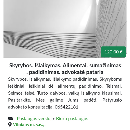
120.00 €
Skyrybos. Išlaikymas. Alimentai. sumažinimas
, padidinimas. advokatė pataria
Skyrybos. Išlaikymas. Išlaikymo padidinimas. Skyryboms
ieškiniai. Ieškiniai dėl alimentų padidinimo. Teismai.
Šeimos teisė. Turto dalybos, vaikų išlaikymo klausimai.
Pasitarkite. Mes galime Jums padėti. Patyrusio
advokato konsultacija. 065422181
Paslaugos verslui
»
Biuro paslaugos
Vilniaus m. sav.,