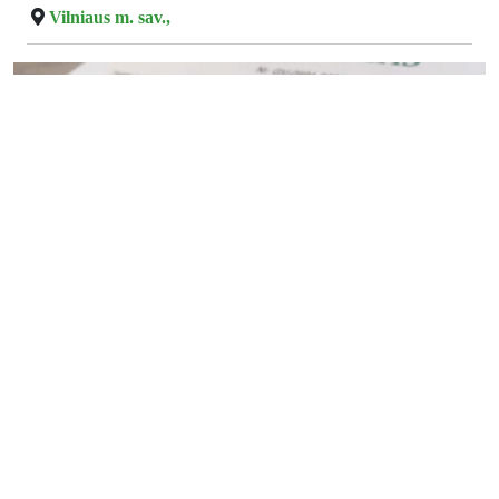
Vilniaus m. sav.,
0.00 €
Pastatų energinio naudingumo
sertifikavimas/ sertifikatas
Pastato energetinis naudingumo sertifikavimas visoje
Lietuvoje. Sertifikuojame senos ir naujos statybos
pastatus. Jeigu parduodate pastatą, notras reikalaus