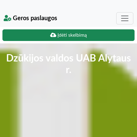
Geros paslaugos
Įdėti skelbimą
Dzūkijos valdos UAB Alytaus
r.