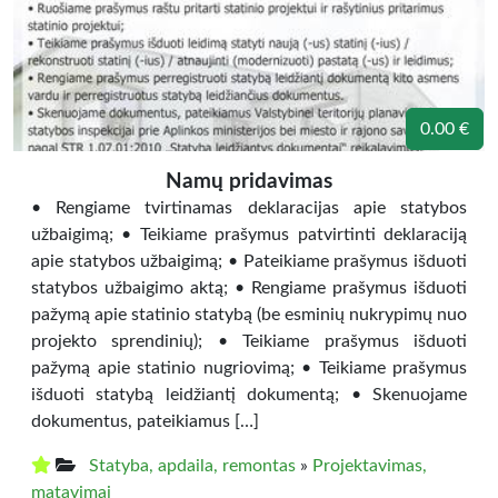
0.00 €
Namų pridavimas
• Rengiame tvirtinamas deklaracijas apie statybos
užbaigimą; • Teikiame prašymus patvirtinti deklaraciją
apie statybos užbaigimą; • Pateikiame prašymus išduoti
statybos užbaigimo aktą; • Rengiame prašymus išduoti
pažymą apie statinio statybą (be esminių nukrypimų nuo
projekto sprendinių); • Teikiame prašymus išduoti
pažymą apie statinio nugriovimą; • Teikiame prašymus
išduoti statybą leidžiantį dokumentą; • Skenuojame
dokumentus, pateikiamus […]
Statyba, apdaila, remontas
»
Projektavimas,
matavimai