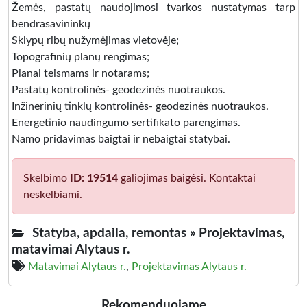
Žemės, pastatų naudojimosi tvarkos nustatymas tarp
bendrasavininkų
Sklypų ribų nužymėjimas vietovėje;
Topografinių planų rengimas;
Planai teismams ir notarams;
Pastatų kontrolinės- geodezinės nuotraukos.
Inžinerinių tinklų kontrolinės- geodezinės nuotraukos.
Energetinio naudingumo sertifikato parengimas.
Namo pridavimas baigtai ir nebaigtai statybai.
Skelbimo
ID: 19514
galiojimas baigėsi. Kontaktai
neskelbiami.
Statyba, apdaila, remontas »
Projektavimas,
matavimai Alytaus r.
Matavimai Alytaus r.
,
Projektavimas Alytaus r.
Rekomenduojame