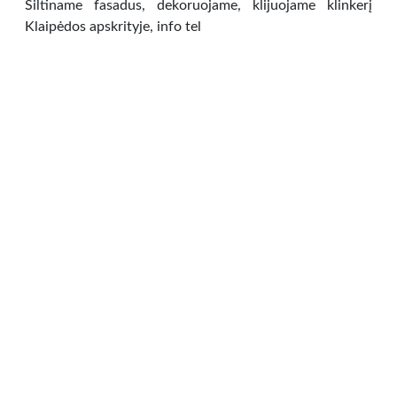
Šiltiname fasadus, dekoruojame, klijuojame klinkerį
Klaipėdos apskrityje, info tel
Statyba, apdaila, remontas
»
Apdailos
darbai
Klaipėdos m. sav.,
0.00 €
Įtempiamos lubos: gamyba ir montavimas