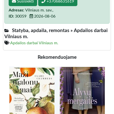
Susisiekti
+37068631619
Adresas:
Vilniaus m. sav.,
ID:
30059
2026-08-06
Statyba, apdaila, remontas »
Apdailos darbai
Vilniaus m.
Apdailos darbai Vilniaus m.
Rekomenduojame