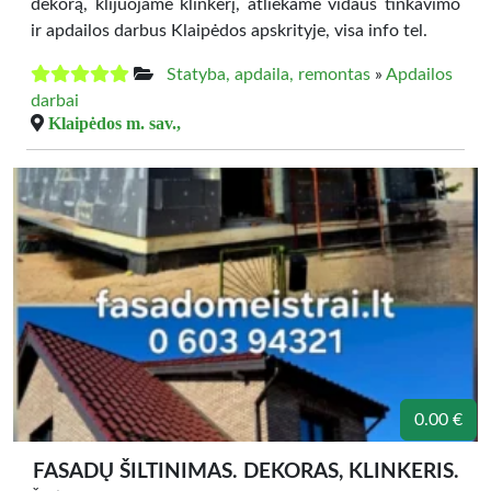
dekorą, klijuojame klinkerį, atliekame vidaus tinkavimo
ir apdailos darbus Klaipėdos apskrityje, visa info tel.
Statyba, apdaila, remontas
»
Apdailos
darbai
Klaipėdos m. sav.,
0.00 €
FASADŲ ŠILTINIMAS. DEKORAS, KLINKERIS.