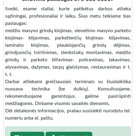
Sveiki, esame staliai, kurie patikėtus darbus atlieka
sąžiningai, profesionaliai ir laiku. Šiuo metu teikiame šias
paslaugas:
medžio masyvo grindų klojimas, vienetinio masyvo parketo
klojimas- klijavimas, parketlenčių klojimas- klijavimas,
laminato klojimas, plaukiojančių grindų dėjimas,
grindjuosčių tvirtinimas, slenkstukų montavimas, medžio
grindų ir parketo šlifavimas- poliravimas, lakavimas,
alyvavimas, dažymas, tarpų glaistymas, restauravimas ir t.
t. t.
Darbai atliekami greičiausiais terminais su šiuolaikiška
nuosava technika (be dulkių). Konsultuojame,
rekomenduojame gamintojus, galime pasirūpinti
medžiagomis. Dirbame visomis savaitės dienomis.
Dėl detalesnės informacijos, prašau susisiekti nurodytu tel.
numeriu arba el. paštu.