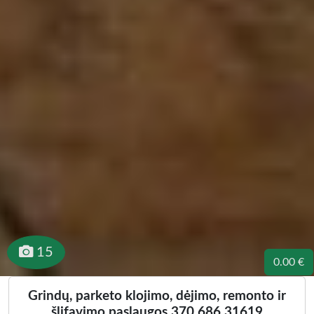
15
0.00 €
Grindų, parketo klojimo, dėjimo, remonto ir
šlifavimo paslaugos 370 686 31619