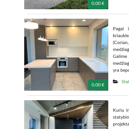
0.00 €
Pagal i
kriaukle
(Coria
medžiago
Galime 
medžiag
yra bepo
Sta
0.00 €
Kuriu in
statybi
projekta