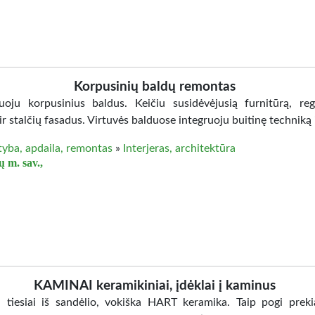
Korpusinių baldų remontas
oju korpusinius baldus. Keičiu susidėvėjusią furnitūrą, reg
ir stalčių fasadus. Virtuvės balduose integruoju buitinę techniką 
tyba, apdaila, remontas
»
Interjeras, architektūra
ų m. sav.,
KAMINAI keramikiniai, įdėklai į kaminus
 tiesiai iš sandėlio, vokiška HART keramika. Taip pogi prek