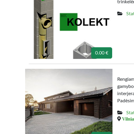
trinkelė
Sta
0.00 €
Rengia
gamybos
interje
Padėsim
Sta
Vilnia