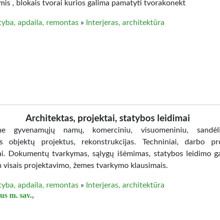
mis , blokais tvorai kurios galima pamatyti tvorakonekt
tyba, apdaila, remontas
»
Interjeras, architektūra
Architektas, projektai, statybos leidimai
me gyvenamųjų namų, komerciniu, visuomeniniu, sandėli
 objektų projektus, rekonstrukcijas. Techniniai, darbo pro
rai. Dokumentų tvarkymas, sąlygų išėmimas, statybos leidimo g
 visais projektavimo, žemes tvarkymo klausimais.
tyba, apdaila, remontas
»
Interjeras, architektūra
us m. sav.,