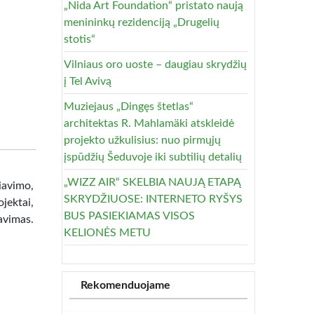
„Nida Art Foundation“ pristato naują
menininkų rezidenciją „Drugelių
stotis“
Vilniaus oro uoste – daugiau skrydžių
į Tel Avivą
Muziejaus „Dingęs štetlas“
architektas R. Mahlamäki atskleidė
projekto užkulisius: nuo pirmųjų
įspūdžių Šeduvoje iki subtilių detalių
„WIZZ AIR“ SKELBIA NAUJĄ ETAPĄ
avimo,
SKRYDŽIUOSE: INTERNETO RYŠYS
jektai,
BUS PASIEKIAMAS VISOS
avimas.
KELIONĖS METU
Rekomenduojame