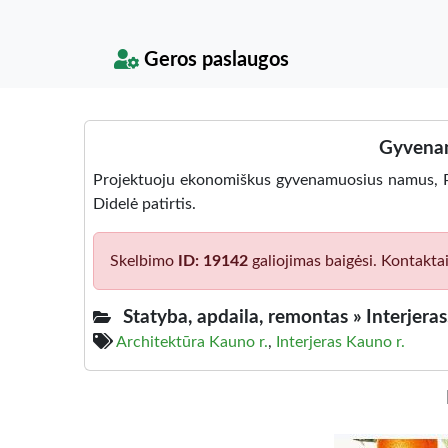
Geros paslaugos
Gyvenam
Projektuoju ekonomiškus gyvenamuosius namus, Pra
Didelė patirtis.
Skelbimo
ID: 19142
galiojimas baigėsi. Kontakta
Statyba, apdaila, remontas »
Interjera
Architektūra Kauno r.
,
Interjeras Kauno r.