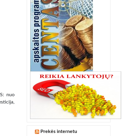
US: nuo
ticija,
Prekės internetu