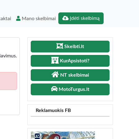
Įdėti skelbimą
aktai
Mano skelbimai
Skelbti.lt
davimus.
KurApsistoti?
NT skelbimai
MotoTurgus.lt
Reklamuokis FB