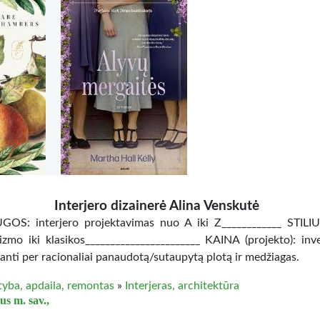
Interjero dizainerė Alina Venskutė
OS: interjero projektavimas nuo A iki Z____________ STILI
izmo iki klasikos_______________________ KAINA (projekto): inves
anti per racionaliai panaudotą/sutaupytą plotą ir medžiagas.
tyba, apdaila, remontas
»
Interjeras, architektūra
us m. sav.,