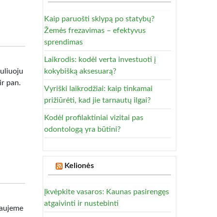
Kaip paruošti sklypą po statybų?
Žemės frezavimas – efektyvus
sprendimas
Laikrodis: kodėl verta investuoti į
uliuoju
kokybišką aksesuarą?
ir pan.
Vyriški laikrodžiai: kaip tinkamai
prižiūrėti, kad jie tarnautų ilgai?
Kodėl profilaktiniai vizitai pas
odontologą yra būtini?
Kelionės
Įkvėpkite vasaros: Kaunas pasirengęs
atgaivinti ir nustebinti
iaujeme