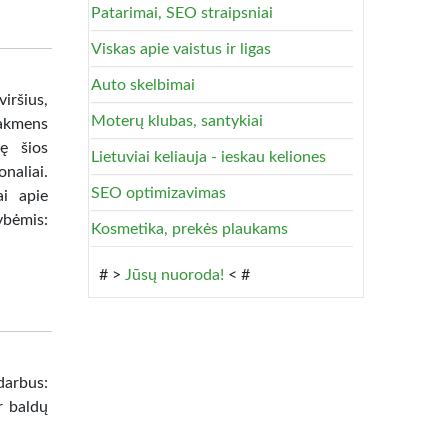
Patarimai, SEO straipsniai
Viskas apie vaistus ir ligas
Auto skelbimai
iršius,
Moterų klubas, santykiai
o akmens
ę šios
Lietuviai keliauja - ieskau keliones
naliai.
SEO optimizavimas
ai apie
ybėmis:
Kosmetika, prekės plaukams
# >
Jūsų nuoroda!
< #
darbus:
r baldų