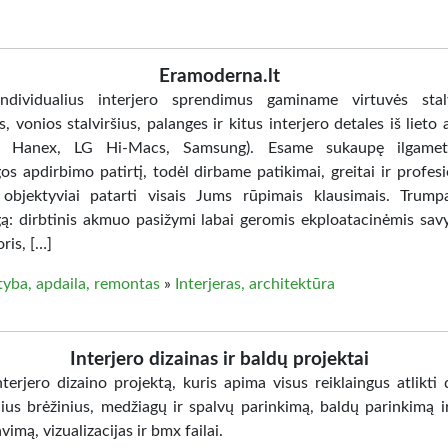
Eramoderna.lt
ndividualius interjero sprendimus gaminame virtuvės stalv
s, vonios stalviršius, palanges ir kitus interjero detales iš liet
n, Hanex, LG Hi-Macs, Samsung). Esame sukaupę ilgamet
s apdirbimo patirtį, todėl dirbame patikimai, greitai ir profesio
objektyviai patarti visais Jums rūpimais klausimais. Trump
ą: dirbtinis akmuo pasižymi labai geromis ekploatacinėmis sav
ris, […]
tyba, apdaila, remontas
»
Interjeras, architektūra
Interjero dizainas ir baldų projektai
terjero dizaino projektą, kuris apima visus reiklaingus atlikti 
nius brėžinius, medžiagų ir spalvų parinkimą, baldų parinkimą i
vimą, vizualizacijas ir bmx failai.