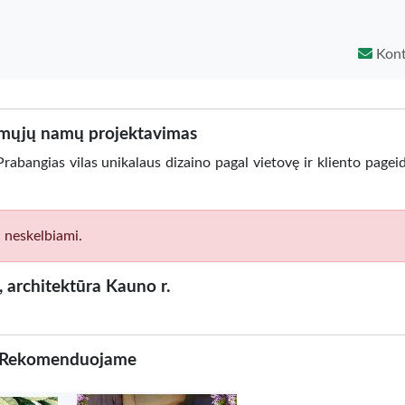
Kont
ųjų namų projektavimas
bangias vilas unikalaus dizaino pagal vietovę ir kliento pagei
i neskelbiami.
s, architektūra Kauno r.
Rekomenduojame