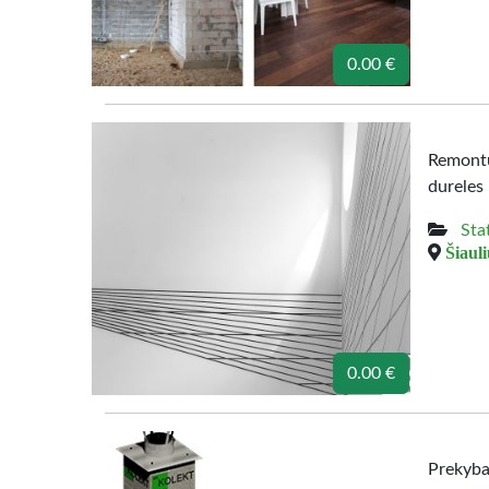
0.00 €
Remontu
dureles 
Sta
Šiauli
0.00 €
Prekyba