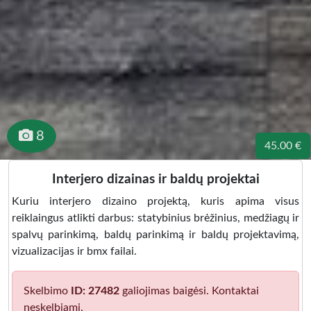
8
45.00 €
Interjero dizainas ir baldų projektai
Kuriu interjero dizaino projektą, kuris apima visus
reiklaingus atlikti darbus: statybinius brėžinius, medžiagų ir
spalvų parinkimą, baldų parinkimą ir baldų projektavimą,
vizualizacijas ir bmx failai.
Skelbimo
ID: 27482
galiojimas baigėsi. Kontaktai
neskelbiami.