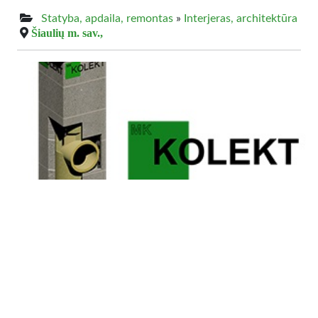
Statyba, apdaila, remontas
»
Interjeras, architektūra
Šiaulių m. sav.,
0.00 €
KAMINAI keramikiniai, įdėklai į kaminus
Prekyba tiesiai iš sandėlio, vokiška HART keramika. Taip
pogi prekiaujeme trinkelėmis , blokais tvorai kurios
galima pamatyti tvorakonekt