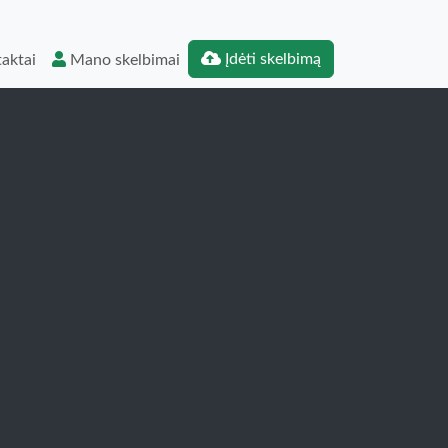
Įdėti skelbimą
aktai
Mano skelbimai