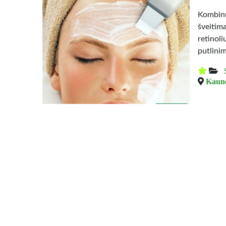
Kombin
šveiti
retino
putlini
Kauno
0.00 €
Kasdien
atsipa
labiausi
techniką
būsen
Reg