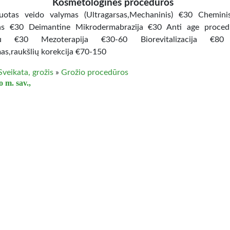
Kosmetologinės procedūros
uotas veido valymas (Ultragarsas,Mechaninis) €30 Chemini
mas €30 Deimantine Mikrodermabrazija €30 Anti age proced
liu €30 Mezoterapija €30-60 Biorevitalizacija €8
mas,raukšlių korekcija €70-150
Sveikata, grožis
»
Grožio procedūros
 m. sav.,
Kosmetologijos ir masažo paslaugos
 patiriate stresą? Kamuoja raumenų įtampa? O gal tiesiog
laiduoti po sunkios darbo dienos? Tuomet masažai – tai k
ai reikia. Esu sertifikuota kūno bei veido procedūrų specialistė.
 parenku individualiai kiekvienam klientui, pagal jo fizinę bei 
ą. EROTINIO IR PANAŠAUS POBŪDŽIO MASAŽO NEDA
istracija (TIK IŠANKSTINĖ !!