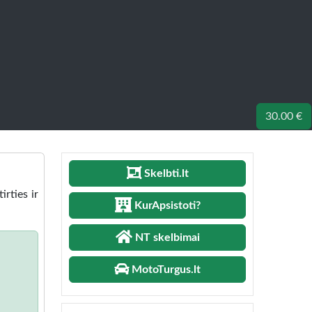
30.00 €
Skelbti.lt
irties ir
KurApsistoti?
NT skelbimai
MotoTurgus.lt