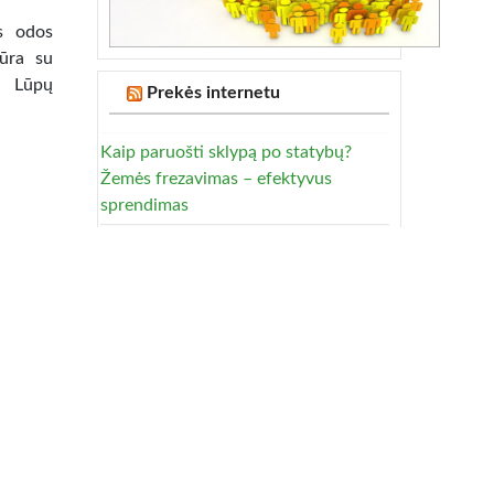
s odos
ūra su
0 Lūpų
Prekės internetu
Kaip paruošti sklypą po statybų?
Žemės frezavimas – efektyvus
sprendimas
Laikrodis: kodėl verta investuoti į
kokybišką aksesuarą?
Vyriški laikrodžiai: kaip tinkamai
prižiūrėti, kad jie tarnautų ilgai?
 norite
o Jums
Kodėl profilaktiniai vizitai pas
 Masažo
odontologą yra būtini?
emocinę
RAU !
!) :
Kelionės