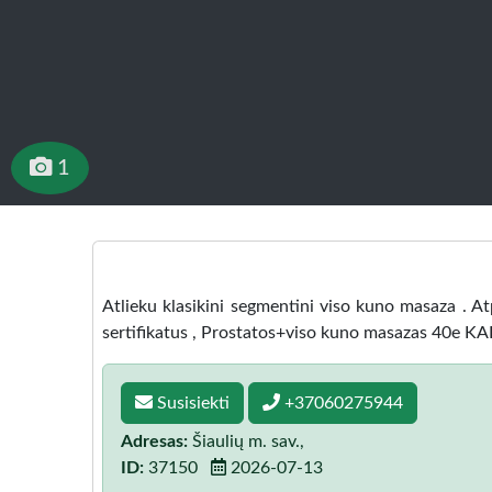
1
Atlieku klasikini segmentini viso kuno masaza . Atpa
sertifikatus , Prostatos+viso kuno masazas 40e
Susisiekti
+37060275944
Adresas:
Šiaulių m. sav.,
ID:
37150
2026-07-13