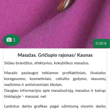
1
0.00 €
Masažas. Gričiupio rajonas/ Kaunas
Siūlau brandžius, efektyvius, kokybiškus masažus.
Masažo paslaugos teikiamos profilaktiniais, išvaizdos
koregavomo, kosmetiniais, celiulito gydymo, skausmų
mažinimo ir antistresiniais tikslais.
Daugiau informacijos apie masažuotoją, masažus ir kainąs
tinklapyje '- masazai. net
Lankstus darbo grafikas pagal užimtumą visomis darbo