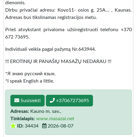
dienomis.
Dirbu privačiai adresu: Kovo11- osios g, 25A… , Kaunas.
Adresas bus tikslinamas registracijos metu.
Prieš atvykstant privaloma užsiregistruoti telefonu +370
672 73695.
Individuali veikla pagal pažymą Nr.643944.
!!! EROTINIŲ IR PANAŠIŲ MASAŽŲ NEDARAU !!!
*Я знаю русский язык.
*I speak English a little.
Susisiekti
+37067273695
Adresas:
Kauno m. sav.,
Tinklalapis:
www.masazai.net
ID:
34434
2026-08-07