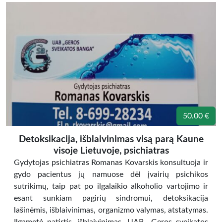
50.00 €
Detoksikacija, išblaivinimas visą parą Kaune
visoje Lietuvoje, psichiatras
Gydytojas psichiatras Romanas Kovarskis konsultuoja ir
gydo pacientus jų namuose dėl įvairių psichikos
sutrikimų, taip pat po ilgalaikio alkoholio vartojimo ir
esant sunkiam pagirių sindromui, detoksikacija
lašinėmis, išblaivinimas, organizmo valymas, atstatymas.
Ilgametė patirtis. išblaivinimas. UAB ,,Geros sveikatos