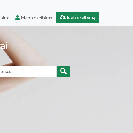
Įdėti skelbimą
aktai
Mano skelbimai
ai