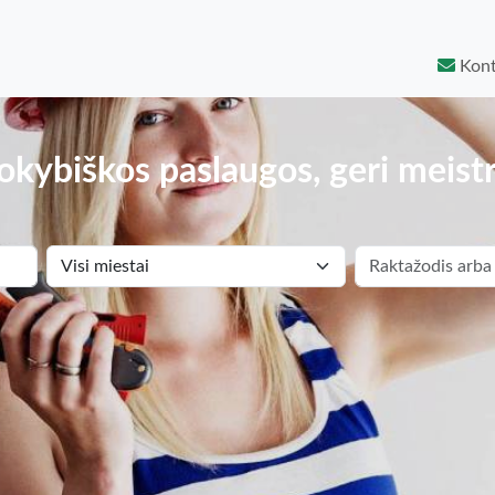
Kont
okybiškos paslaugos, geri meistr