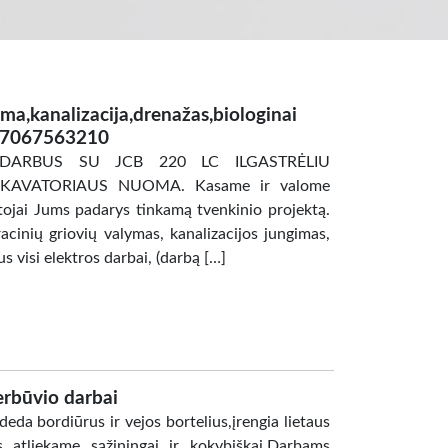
ma,kanalizacija,drenažas,biologinai
 37067563210
 DARBUS SU JCB 220 LC ILGASTRĖLIU
SKAVATORIAUS NUOMA. Kasame ir valome
tojai Jums padarys tinkamą tvenkinio projektą.
cinių griovių valymas, kanalizacijos jungimas,
s visi elektros darbai, (darbą […]
gerbūvio darbai
,deda bordiūrus ir vejos bortelius,įrengia lietaus
us atliekame sąžiningai ir kokybiškai.Darbams