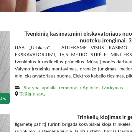
Tvenkinių kasimas,mini ekskavatoriaus nuo
nuotekų įrengimai.
UAB „Urbkasa” – ATLIEKAME VISUS KASIMO
EKSKAVATORIUMI, 16,5 METRO STRĖLE. MINI EK
tvenkinius ir nedidelius prūdelius. Mūsų įmonės darbuo
Valymo įrenginių montavimas, drenažo jungimas, meliora
mini ekskavatoriaus nuoma. Elektros kabelio tiesimas, pliu
Statyba, apdaila, remontas
»
Aplinkos tvarkymas
Telšių r. sav.,
0 €
Trinkelių klojimas ir 
Ilgametę patirtį turinti brigada,kokybiškai kloja trinkeles
surinkimo sistemas,klijuoja laiptus,stato tvoras.Darb