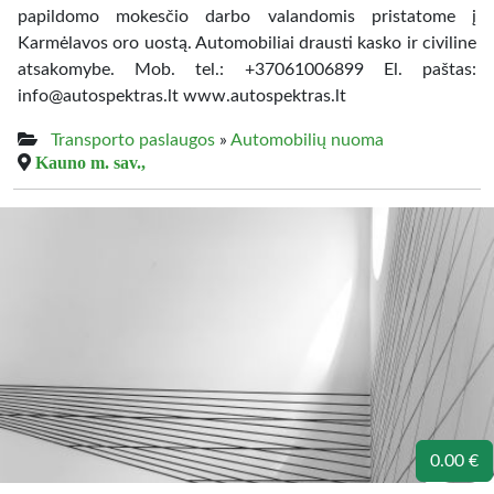
papildomo mokesčio darbo valandomis pristatome į
Karmėlavos oro uostą. Automobiliai drausti kasko ir civiline
atsakomybe. Mob. tel.: +37061006899 El. paštas:
info@autospektras.lt www.autospektras.lt
Transporto paslaugos
»
Automobilių nuoma
Kauno m. sav.,
0.00 €