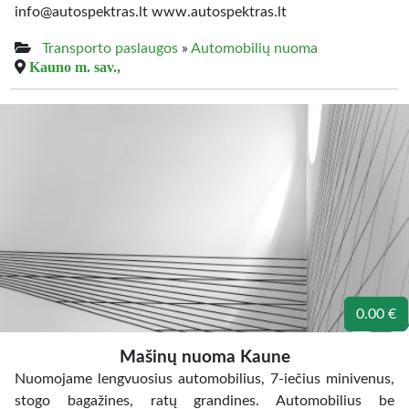
info@autospektras.lt www.autospektras.lt
Transporto paslaugos
»
Automobilių nuoma
Kauno m. sav.,
0.00 €
Mašinų nuoma Kaune
Nuomojame lengvuosius automobilius, 7-iečius minivenus,
stogo bagažines, ratų grandines. Automobilius be