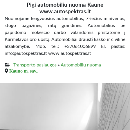
Pigi automobiliu nuoma Kaune
www.autospektras.lt
Nuomojame lengvuosius automobilius, 7-iečius minivenus,
stogo bagažines, ratų grandines. Automobilius be
papildomo mokesčio darbo valandomis pristatome į
Karmėlavos oro uostą. Automobiliai drausti kasko ir civiline
atsakomybe. Mob. tel.: +37061006899 El. paštas:
info@autospektras.lt www.autospektras.lt
Transporto paslaugos
»
Automobilių nuoma
Kauno m. sav.,