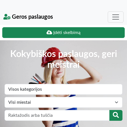
Geros paslaugos
Įdėti skelbimą
Kokybiškos paslaugos, geri
meistrai