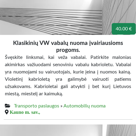
40.00 €
Klasikinių VW vabalų nuoma įvairiausioms
progoms.
Švęskite linksmai, kai veža vabalai. Patirkite malonias
akimirkas važiuodami senoviniu vabalu kabrioletu. Vabalai
yra nuomojami su vairuotojais, kurie įeina į nuomos kainą.
Violetinį kabrioletą yra galimybė vairuoti patiems
užsakovams. Kabrioletai gali atvykti į bet kurį Lietuvos
miestą, miestelį ar kaimuką.
Transporto paslaugos
»
Automobilių nuoma
Kauno m. sav.,