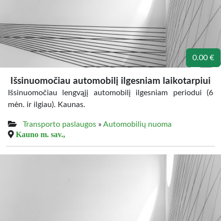
0.00 €
Išsinuomočiau automobilį ilgesniam laikotarpiui
Išsinuomočiau lengvąjį automobilį ilgesniam periodui (6
mėn. ir ilgiau). Kaunas.
Transporto paslaugos
»
Automobilių nuoma
Kauno m. sav.,