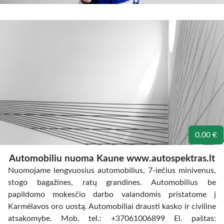
0.00 €
Automobiliu nuoma Kaune www.autospektras.lt
Nuomojame lengvuosius automobilius, 7-iečius minivenus,
stogo bagažines, ratų grandines. Automobilius be
papildomo mokesčio darbo valandomis pristatome į
Karmėlavos oro uostą. Automobiliai drausti kasko ir civiline
atsakomybe. Mob. tel.: +37061006899 El. paštas: