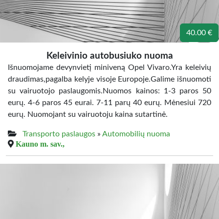
40.00 €
Keleivinio autobusiuko nuoma
Išnuomojame devynvietį miniveną Opel Vivaro.Yra keleivių
draudimas,pagalba kelyje visoje Europoje.Galime išnuomoti
su vairuotojo paslaugomis.Nuomos kainos: 1-3 paros 50
eurų. 4-6 paros 45 eurai. 7-11 parų 40 eurų. Mėnesiui 720
eurų. Nuomojant su vairuotoju kaina sutartinė.
Transporto paslaugos
»
Automobilių nuoma
Kauno m. sav.,