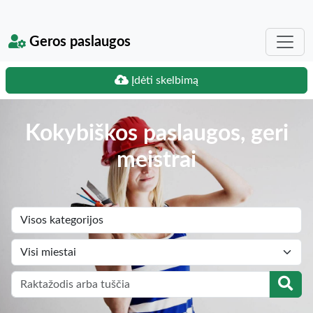
Geros paslaugos
Įdėti skelbimą
Kokybiškos paslaugos, geri
meistrai