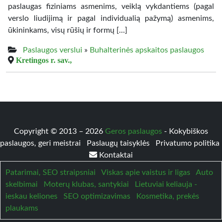
paslaugas fiziniams asmenims, veiklą vykdantiems (pagal
verslo liudijimą ir pagal individualią pažymą) asmenims,
ūkininkams, visų rūšių ir formų […]
Paslaugos verslui
»
Buhalterinės apskaitos paslaugos
Kretingos r. sav.,
Copyright © 2013 – 2026
Geros paslaugos
- Kokybiškos
paslaugos, geri meistrai
Paslaugų taisyklės
Privatumo politika
Kontaktai
Patarimai, SEO straipsniai
Viskas apie vaistus ir ligas
Auto
skelbimai
Moterų klubas, santykiai
Lietuviai keliauja -
ieskau keliones
SEO optimizavimas
Kosmetika, prekės
plaukams