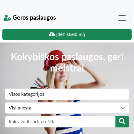
Geros paslaugos
Įdėti skelbimą
Kokybiškos paslaugos, geri
meistrai