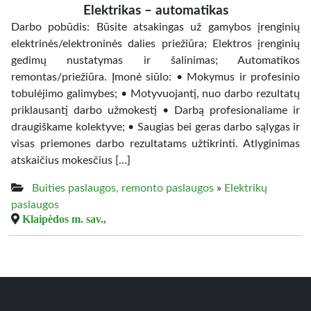
Elektrikas – automatikas
Darbo pobūdis: Būsite atsakingas už gamybos įrenginių
elektrinės/elektroninės dalies priežiūra; Elektros įrenginių
gedimų nustatymas ir šalinimas; Automatikos
remontas/priežiūra. Įmonė siūlo: • Mokymus ir profesinio
tobulėjimo galimybes; • Motyvuojantį, nuo darbo rezultatų
priklausantį darbo užmokestį • Darbą profesionaliame ir
draugiškame kolektyve; • Saugias bei geras darbo sąlygas ir
visas priemones darbo rezultatams užtikrinti. Atlyginimas
atskaičius mokesčius […]
Buities paslaugos, remonto paslaugos
»
Elektrikų
paslaugos
Klaipėdos m. sav.,