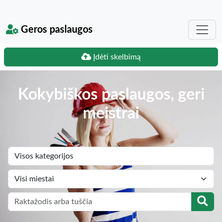
Geros paslaugos
Įdėti skelbimą
Kokybiškos paslaugos, geri
meistrai