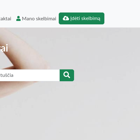
Įdėti skelbimą
aktai
Mano skelbimai
ai