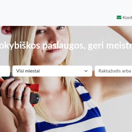
Kont
okybiškos paslaugos, geri meistr