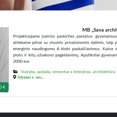
MB „Sava archi
Projektuojame įvairios paskirties pastatus: gyvenamuos
atliekame pilnai su visomis privalomomis dalimis, taip 
energinio naudingumo A klsės paskaičiavimus. Kaina su
ploto ir kitų užsakovo pageidavimų. Apytiksliai gyvenam
2000 eur.
Statyba, apdaila, remontas
»
Interjeras, architektūra
Alytaus r. sav.,
0 €