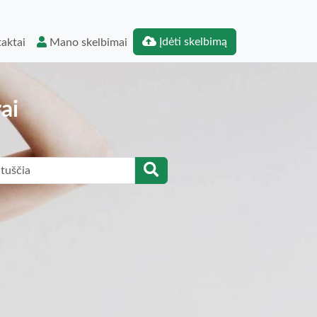
Įdėti skelbimą
aktai
Mano skelbimai
ai