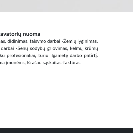
kavatorių nuoma
s, didinimas, taisymo darbai -Žemių lyginimas,
o darbai -Senų sodybų griovimas, kelmų krūmų
ku profesionaliai, turiu ilgametę darbo patirtį.
ma įmonėms, Išrašau sąskaitas-faktūras