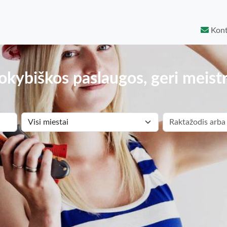
Kont
okybiškos paslaugos, geri meistr