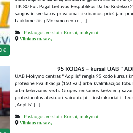
TIK 80 Eur. Pagal Lietuvos Respublikos Darbo Kodekso 26
saugos ir sveikatos privalomai tikrinamos prieš jam pra
Laukiame Jūsų Mokymo centre […]
Paslaugos verslui
»
Kursai, mokymai
Vilniaus m. sav.,
0 €
95 KODAS – kursai UAB " AD
UAB Mokymo centras " Adpilis" rengia 95 kodo kursus kro
profesinė kvalifikacija (150 val.) arba kvalifikacijos to
arba keleiviams vežti. Grupės renkamos kiekvieną sava
profesionalūs atestuoti vairuotojai – instruktoriai ir t
„Adpilis“ […]
Paslaugos verslui
»
Kursai, mokymai
Vilniaus m. sav.,