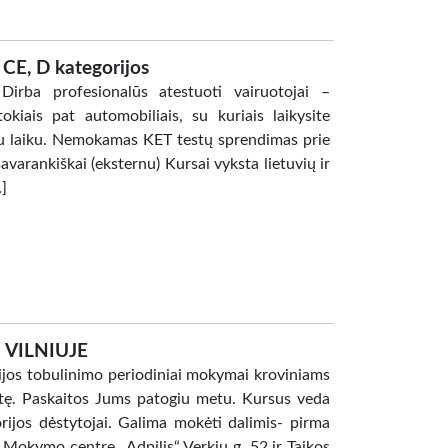
 CE, D kategorijos
irba profesionalūs atestuoti vairuotojai –
okiais pat automobiliais, su kuriais laikysite
u laiku. Nemokamas KET testų sprendimas prie
avarankiškai (eksternu) Kursai vyksta lietuvių ir
]
 VILNIUJE
acijos tobulinimo periodiniai mokymai kroviniams
itę. Paskaitos Jums patogiu metu. Kursus veda
eorijos dėstytojai. Galima mokėti dalimis- pirma
kymo centre „Adpilis“ Verkių g. 52 ir Taikos