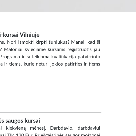
kursai Vilniuje
. Nori išmokti kirpti šuniukus? Manai, kad ši
lą? Maloniai kviečiame kursams registruotis jau
Programa ir suteikiama kvalifikacija patvirtinta
 ir tiems, kurie neturi jokios patirties ir tiems
ės saugos kursai
kiekvieną mėnesį. Darbdavio, darbdaviui
ai TIK 120 Eur. Priešgaisrinės saugos mokymai