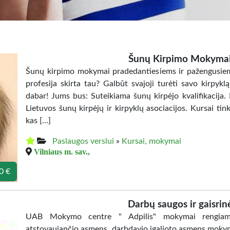
Šunų Kirpimo Mokymai-
Šunų kirpimo mokymai pradedantiesiems ir pažengusiems
profesija skirta tau? Galbūt svajoji turėti savo kirpyk
dabar! Jums bus: Suteikiama šunų kirpėjo kvalifikacija. 
Lietuvos šunų kirpėjų ir kirpyklų asociacijos. Kursai tinka
kas […]
Paslaugos verslui
»
Kursai, mokymai
Vilniaus m. sav.,
0 €
Darbų saugos ir gaisrin
UAB Mokymo centre " Adpilis" mokymai rengiami 
atstovaujančio asmens, darbdavio įgalioto asmens mokym