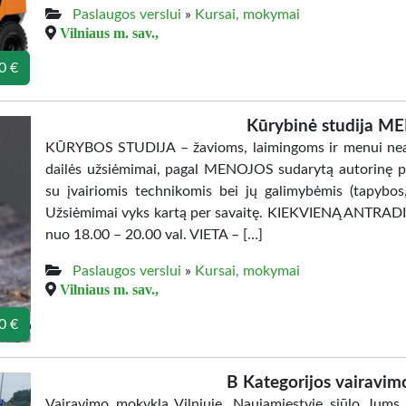
Paslaugos verslui
»
Kursai, mokymai
Vilniaus m. sav.,
0 €
Kūrybinė studija ME
KŪRYBOS STUDIJA – žavioms, laimingoms ir menui neab
dailės užsiėmimai, pagal MENOJOS sudarytą autorinę pr
su įvairiomis technikomis bei jų galimybėmis (tapybos,
Užsiėmimai vyks kartą per savaitę. KIEKVIENĄ ANTRA
nuo 18.00 – 20.00 val. VIETA – […]
Paslaugos verslui
»
Kursai, mokymai
Vilniaus m. sav.,
0 €
B Kategorijos vairavimo
Vairavimo mokykla Vilniuje, Naujamiestyje siūlo Jums 