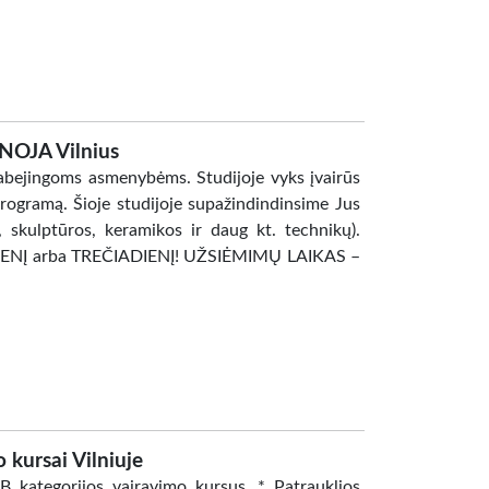
NOJA Vilnius
ejingoms asmenybėms. Studijoje vyks įvairūs
ogramą. Šioje studijoje supažindindinsime Jus
 skulptūros, keramikos ir daug kt. technikų).
DIENĮ arba TREČIADIENĮ! UŽSIĖMIMŲ LAIKAS –
 kursai Vilniuje
B kategorijos vairavimo kursus. * Patrauklios