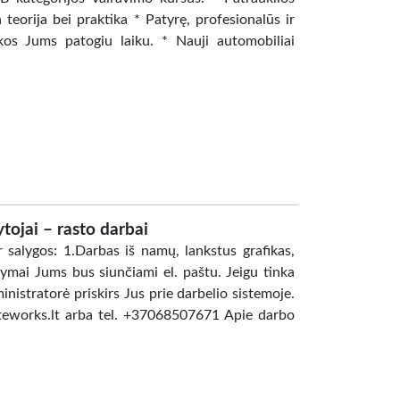
eorija bei praktika * Patyrę, profesionalūs ir
okos Jums patogiu laiku. * Nauji automobiliai
tojai – rasto darbai
salygos: 1.Darbas iš namų, lankstus grafikas,
ymai Jums bus siunčiami el. paštu. Jeigu tinka
ministratorė priskirs Jus prie darbelio sistemoje.
teworks.lt arba tel. +37068507671 Apie darbo