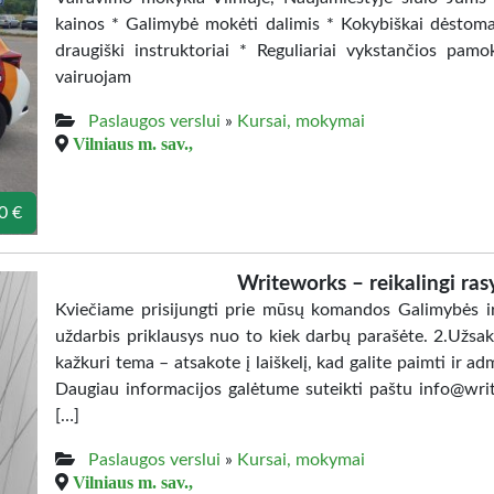
kainos * Galimybė mokėti dalimis * Kokybiškai dėstoma t
draugiški instruktoriai * Reguliariai vykstančios pam
vairuojam
Paslaugos verslui
»
Kursai, mokymai
Vilniaus m. sav.,
0 €
Writeworks – reikalingi rasy
Kviečiame prisijungti prie mūsų komandos Galimybės ir 
uždarbis priklausys nuo to kiek darbų parašėte. 2.Užsak
kažkuri tema – atsakote į laiškelį, kad galite paimti ir ad
Daugiau informacijos galėtume suteikti paštu info@wri
[…]
Paslaugos verslui
»
Kursai, mokymai
Vilniaus m. sav.,