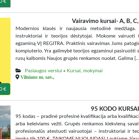
0 €
Vairavimo kursai- A, B, C,
Modernios klasės ir naujausia metodinė medžiaga. D
instruktoriai ir teorijos dėstytojai. Mokome vairuoti t
egzaminą VĮ REGITRA. Praktinis vairavimas Jums patogi
kompiuterio. Yra galimybė teorijos egzaminui pasiruošti s
rusų kalbomis Naujos grupės renkamos nuolat. Galima […
Paslaugos verslui
»
Kursai, mokymai
Vilniaus m. sav.,
0 €
95 KODO KURSAI
95 kodas – pradinė profesinė kvalifikacija arba kvalifik
arba keleiviams vežti. Grupės renkamos kiekvieną sava
profesionalūs atestuoti vairuotojai – instruktoriai ir t
įmoka tik 100 €. TAIKOME NUOLAIDAS! Laukiame Jūsų Mo