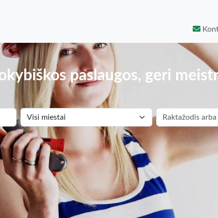
Kont
okybiškos paslaugos, geri meistr