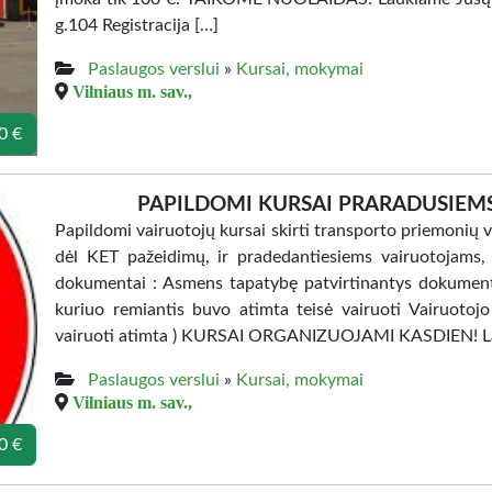
g.104 Registracija […]
Paslaugos verslui
»
Kursai, mokymai
Vilniaus m. sav.,
0 €
PAPILDOMI KURSAI PRARADUSIEM
Papildomi vairuotojų kursai skirti transporto priemonių 
dėl KET pažeidimų, ir pradedantiesiems vairuotojams, p
dokumentai : Asmens tapatybę patvirtinantys dokumenta
kuriuo remiantis buvo atimta teisė vairuoti Vairuotojo
vairuoti atimta ) KURSAI ORGANIZUOJAMI KASDIEN! La
Paslaugos verslui
»
Kursai, mokymai
Vilniaus m. sav.,
0 €