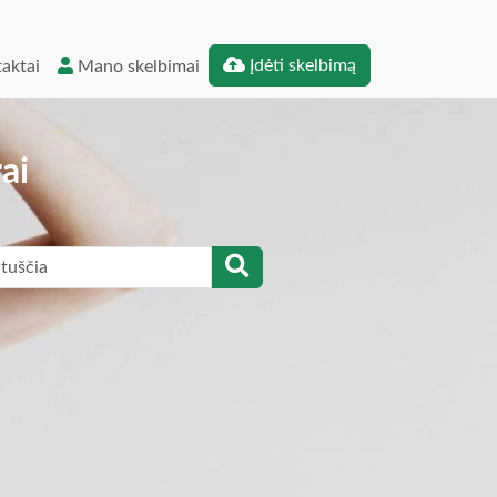
Įdėti skelbimą
aktai
Mano skelbimai
ai