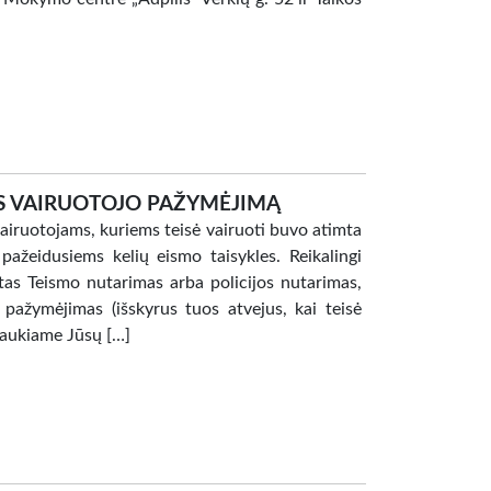
S VAIRUOTOJO PAŽYMĖJIMĄ
vairuotojams, kuriems teisė vairuoti buvo atimta
ažeidusiems kelių eismo taisykles. Reikalingi
s Teismo nutarimas arba policijos nutarimas,
 pažymėjimas (išskyrus tuos atvejus, kai teisė
ukiame Jūsų […]