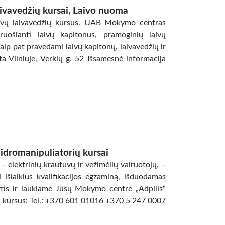
aivavedžių kursai, Laivo nuoma
ivų laivavedžių kursus. UAB Mokymo centras
ruošianti laivų kapitonus, pramoginių laivų
Taip pat pravedami laivų kapitonų, laivavedžių ir
sta Vilniuje, Verkių g. 52 Išsamesnė informacija
idromanipuliatorių kursai
 elektrinių krautuvų ir vežimėlių vairuotojų, –
 išlaikius kvalifikacijos egzaminą, išduodamas
ytis ir laukiame Jūsų Mokymo centre „Adpilis“
ja į kursus: Tel.: +370 601 01016 +370 5 247 0007