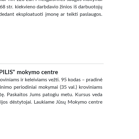
8 str. kiekvieno darbdavio žinios iš darbuotojų
dedant eksploatuoti įmonę ar teikti paslaugos.
PILIS" mokymo centre
viniams ir keleiviams vežti. 95 kodas – pradinė
bulinimo periodiniai mokymai (35 val.) kroviniams
itę. Paskaitos Jums patogiu metu. Kursus veda
eorijos dėstytojai. Laukiame Jūsų Mokymo centre