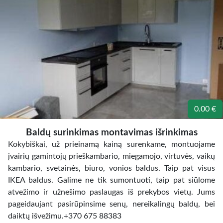
0.00 €
Baldų surinkimas montavimas išrinkimas
Kokybiškai, už prieinamą kainą surenkame, montuojame
įvairių gamintojų prieškambario, miegamojo, virtuvės, vaikų
kambario, svetainės, biuro, vonios baldus. Taip pat visus
IKEA baldus. Galime ne tik sumontuoti, taip pat siūlome
atvežimo ir užnešimo paslaugas iš prekybos vietų. Jums
pageidaujant pasirūpinsime senų, nereikalingų baldų, bei
daiktų išvežimu.+370 675 88383