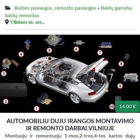
Buities paslaugos, remonto paslaugos
»
Baldų gamyba,
baldų remontas
Vilniaus m. sav.,
14.00 €
AUTOMOBILIU DUJU IRANGOS MONTAVIMO
IR REMONTO DARBAI.VILNIUJE
Montuoju ir remontuoju 1-mos,2-tros,4-tos kartos dujų