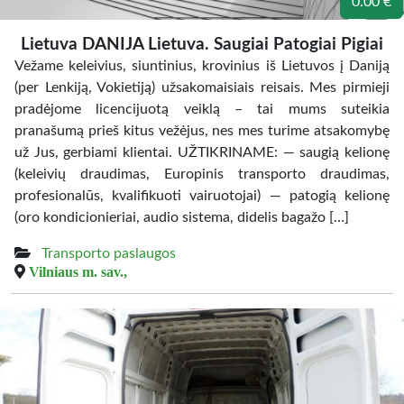
0.00 €
Lietuva DANIJA Lietuva. Saugiai Patogiai Pigiai
Vežame keleivius, siuntinius, krovinius iš Lietuvos į Daniją
(per Lenkiją, Vokietiją) užsakomaisiais reisais. Mes pirmieji
pradėjome licencijuotą veiklą – tai mums suteikia
pranašumą prieš kitus vežėjus, nes mes turime atsakomybę
už Jus, gerbiami klientai. UŽTIKRINAME: — saugią kelionę
(keleivių draudimas, Europinis transporto draudimas,
profesionalūs, kvalifikuoti vairuotojai) — patogią kelionę
(oro kondicionieriai, audio sistema, didelis bagažo […]
Transporto paslaugos
Vilniaus m. sav.,