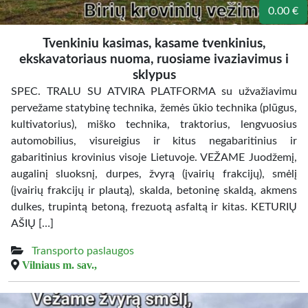
0.00 €
Tvenkiniu kasimas, kasame tvenkinius,
ekskavatoriaus nuoma, ruosiame ivaziavimus i
sklypus
SPEC. TRALU SU ATVIRA PLATFORMA su užvažiavimu
pervežame statybinę technika, žemės ūkio technika (plūgus,
kultivatorius), miško technika, traktorius, lengvuosius
automobilius, visureigius ir kitus negabaritinius ir
gabaritinius krovinius visoje Lietuvoje. VEŽAME Juodžemį,
augalinį sluoksnį, durpes, žvyrą (įvairių frakcijų), smėlį
(įvairių frakcijų ir plautą), skalda, betoninę skaldą, akmens
dulkes, trupintą betoną, frezuotą asfaltą ir kitas. KETURIŲ
AŠIŲ […]
Transporto paslaugos
Vilniaus m. sav.,