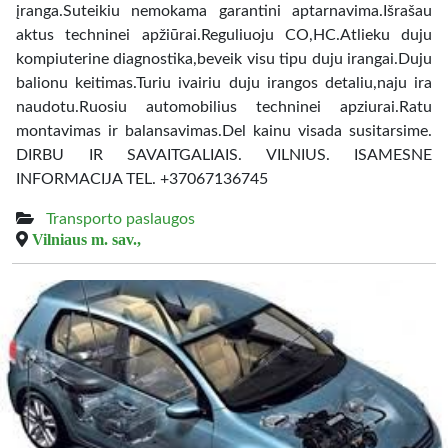
įranga.Suteikiu nemokama garantini aptarnavima.Išrašau
aktus techninei apžiūrai.Reguliuoju CO,HC.Atlieku duju
kompiuterine diagnostika,beveik visu tipu duju irangai.Duju
balionu keitimas.Turiu ivairiu duju irangos detaliu,naju ira
naudotu.Ruosiu automobilius techninei apziurai.Ratu
montavimas ir balansavimas.Del kainu visada susitarsime.
DIRBU IR SAVAITGALIAIS. VILNIUS. ISAMESNE
INFORMACIJA TEL. +37067136745
Transporto paslaugos
Vilniaus m. sav.,