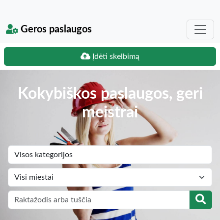
Geros paslaugos
Įdėti skelbimą
Kokybiškos paslaugos, geri
meistrai