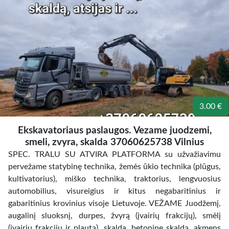
3.00 €
Ekskavatoriaus paslaugos. Vezame juodzemi,
smeli, zvyra, skalda 37060625738 Vilnius
SPEC. TRALU SU ATVIRA PLATFORMA su užvažiavimu
pervežame statybinę technika, žemės ūkio technika (plūgus,
kultivatorius), miško technika, traktorius, lengvuosius
automobilius, visureigius ir kitus negabaritinius ir
gabaritinius krovinius visoje Lietuvoje. VEŽAME Juodžemį,
augalinį sluoksnį, durpes, žvyrą (įvairių frakcijų), smėlį
(įvairių frakcijų ir plautą), skalda, betoninę skaldą, akmens