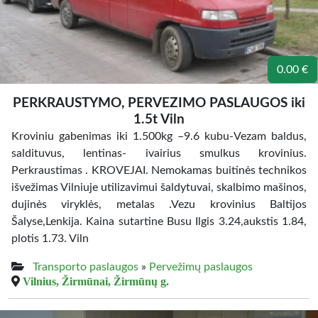
0.00 €
PERKRAUSTYMO, PERVEZIMO PASLAUGOS iki
1.5t Viln
Kroviniu gabenimas iki 1.500kg –9.6 kubu-Vezam baldus,
saldituvus, lentinas- ivairius smulkus krovinius.
Perkraustimas . KROVEJAI. Nemokamas buitinės technikos
išvežimas Vilniuje utilizavimui šaldytuvai, skalbimo mašinos,
dujinės viryklės, metalas .Vezu krovinius Baltijos
Šalyse,Lenkija. Kaina sutartine Busu Ilgis 3.24,aukstis 1.84,
plotis 1.73. Viln
Transporto paslaugos
»
Pervežimų paslaugos
Vilnius, Žirmūnai, Žirmūnų g.