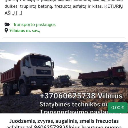
dulkes, trupintą betoną, frezuotą asfaltą ir kitas. KETURIŲ
AŠIŲ […]
Transporto paslaugos
Vilniaus m. sav.,
0.00 €
Juodzemis, zvyras, augalinis, smelis frezuotas
asfaltas tel 860625738 Vilnius krautuvo nuoma