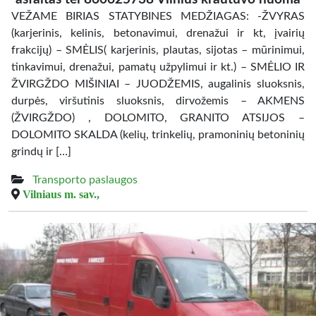
VEŽAME BIRIAS STATYBINES MEDŽIAGAS: -ŽVYRAS
(karjerinis, kelinis, betonavimui, drenažui ir kt, įvairių
frakcijų) – SMĖLIS( karjerinis, plautas, sijotas – mūrinimui,
tinkavimui, drenažui, pamatų užpylimui ir kt.) – SMĖLIO IR
ŽVIRGŽDO MIŠINIAI – JUODŽEMIS, augalinis sluoksnis,
durpės, viršutinis sluoksnis, dirvožemis – AKMENS
(ŽVIRGŽDO) , DOLOMITO, GRANITO ATSIJOS –
DOLOMITO SKALDA (kelių, trinkelių, pramoninių betoninių
grindų ir […]
Transporto paslaugos
Vilniaus m. sav.,