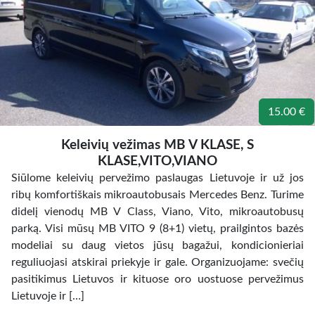
15.00 €
Keleivių vežimas MB V KLASE, S
KLASE,VITO,VIANO
Siūlome keleivių pervežimo paslaugas Lietuvoje ir už jos
ribų komfortiškais mikroautobusais Mercedes Benz. Turime
didelį vienodų MB V Class, Viano, Vito, mikroautobusų
parką. Visi mūsų MB VITO 9 (8+1) vietų, prailgintos bazės
modeliai su daug vietos jūsų bagažui, kondicionieriai
reguliuojasi atskirai priekyje ir gale. Organizuojame: svečių
pasitikimus Lietuvos ir kituose oro uostuose pervežimus
Lietuvoje ir […]