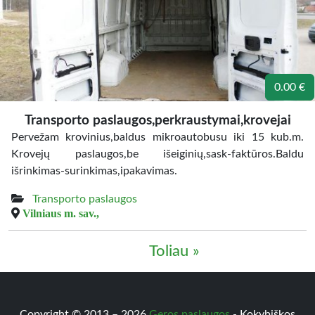
0.00 €
Transporto paslaugos,perkraustymai,krovejai
Pervežam krovinius,baldus mikroautobusu iki 15 kub.m.
Krovejų paslaugos,be išeiginių,sask-faktūros.Baldu
išrinkimas-surinkimas,ipakavimas.
Transporto paslaugos
Vilniaus m. sav.,
Toliau »
Copyright © 2013 – 2026
Geros paslaugos
- Kokybiškos