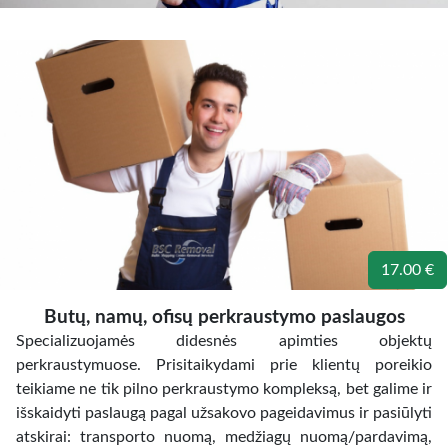
17.00 €
Butų, namų, ofisų perkraustymo paslaugos
Specializuojamės didesnės apimties objektų
perkraustymuose. Prisitaikydami prie klientų poreikio
teikiame ne tik pilno perkraustymo kompleksą, bet galime ir
išskaidyti paslaugą pagal užsakovo pageidavimus ir pasiūlyti
atskirai: transporto nuomą, medžiagų nuomą/pardavimą,