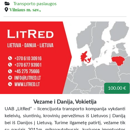
Transporto paslaugos
Vilniaus m. sav.,
100.00 €
Vezame i Danija, Vokietija
UAB „LitRed“ – licencijuota transporto kompanija vykdanti
keleivių, siuntinių, krovinių pervežimus iš Lietuvos į Daniją
bei iš Danijos į Lietuvą. Turime ilgametę patirtį, vežame tik
su naujais 2011m. mikroautobusais, kuriuose įmontuotos