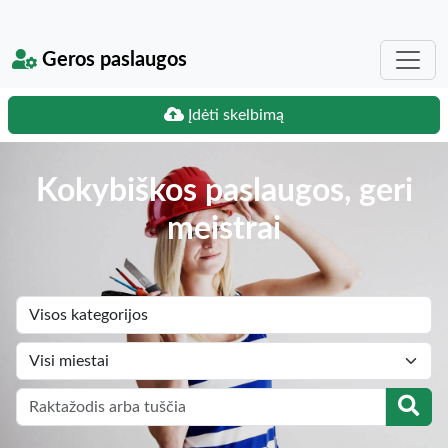
Geros paslaugos
Įdėti skelbimą
Kokybiškos paslaugos, geri
meistrai