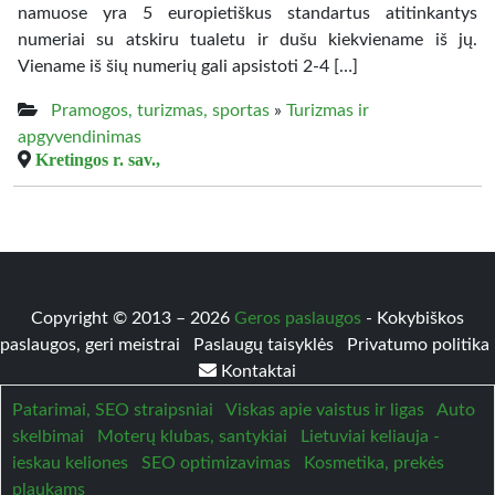
namuose yra 5 europietiškus standartus atitinkantys
numeriai su atskiru tualetu ir dušu kiekviename iš jų.
Viename iš šių numerių gali apsistoti 2-4 […]
Pramogos, turizmas, sportas
»
Turizmas ir
apgyvendinimas
Kretingos r. sav.,
Copyright © 2013 – 2026
Geros paslaugos
- Kokybiškos
paslaugos, geri meistrai
Paslaugų taisyklės
Privatumo politika
Kontaktai
Patarimai, SEO straipsniai
Viskas apie vaistus ir ligas
Auto
skelbimai
Moterų klubas, santykiai
Lietuviai keliauja -
ieskau keliones
SEO optimizavimas
Kosmetika, prekės
plaukams