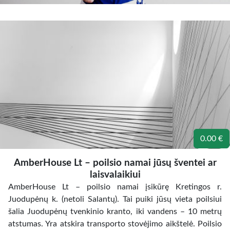
0.00 €
AmberHouse Lt – poilsio namai jūsų šventei ar
laisvalaikiui
AmberHouse Lt – poilsio namai įsikūrę Kretingos r.
Juodupėnų k. (netoli Salantų). Tai puiki jūsų vieta poilsiui
šalia Juodupėnų tvenkinio kranto, iki vandens – 10 metrų
atstumas. Yra atskira transporto stovėjimo aikštelė. Poilsio