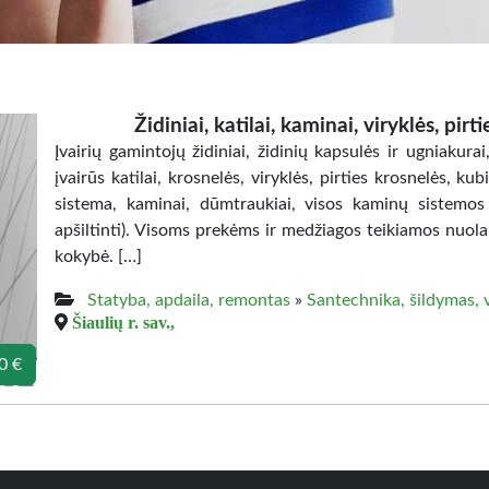
Židiniai, katilai, kaminai, viryklės, pir
Įvairių gamintojų židiniai, židinių kapsulės ir ugniakura
įvairūs katilai, krosnelės, viryklės, pirties krosnelės, 
sistema, kaminai, dūmtraukiai, visos kaminų sistemos i
apšiltinti). Visoms prekėms ir medžiagos teikiamos nuolai
kokybė. […]
Statyba, apdaila, remontas
»
Santechnika, šildymas, 
Šiaulių r. sav.,
0 €