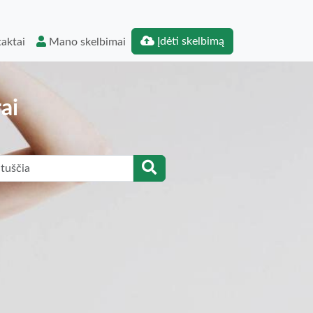
Įdėti skelbimą
aktai
Mano skelbimai
ai