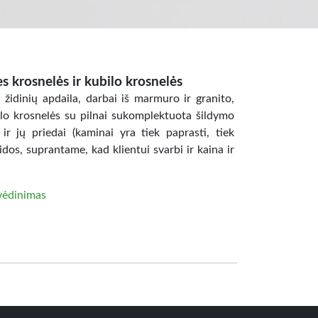
ties krosnelės ir kubilo krosnelės
i, židinių apdaila, darbai iš marmuro ir granito,
kubilo krosnelės su pilnai sukomplektuota šildymo
r jų priedai (kaminai yra tiek paprasti, tiek
dos, suprantame, kad klientui svarbi ir kaina ir
vėdinimas