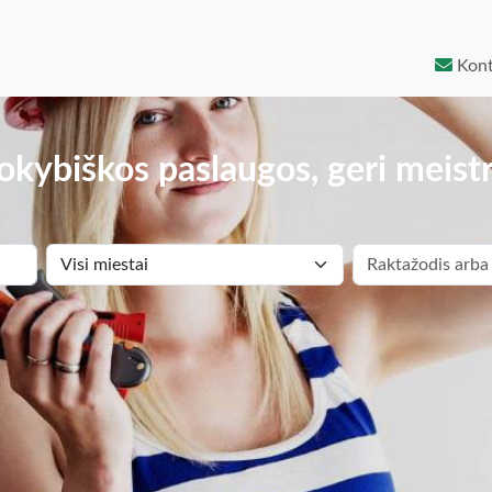
Kont
okybiškos paslaugos, geri meistr