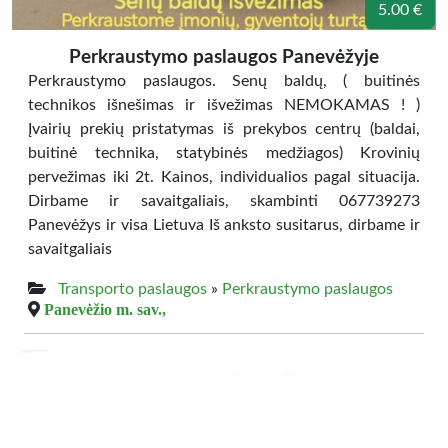
5.00 €
Perkraustymo paslaugos Panevėžyje
Perkraustymo paslaugos. Senų baldų, ( buitinės
technikos išnešimas ir išvežimas NEMOKAMAS ! )
Įvairių prekių pristatymas iš prekybos centrų (baldai,
buitinė technika, statybinės medžiagos) Krovinių
pervežimas iki 2t. Kainos, individualios pagal situacija.
Dirbame ir savaitgaliais, skambinti 067739273
Panevėžys ir visa Lietuva Iš anksto susitarus, dirbame ir
savaitgaliais
Transporto paslaugos
»
Perkraustymo paslaugos
Panevėžio m. sav.,