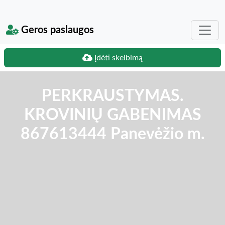
Geros paslaugos
Įdėti skelbimą
PERKRAUSTYMAS.
KROVINIŲ GABENIMAS
867613444 Panevėžio m.