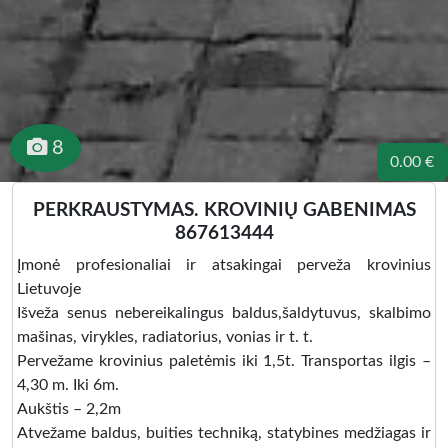
8
0.00 €
PERKRAUSTYMAS. KROVINIŲ GABENIMAS
867613444
Įmonė profesionaliai ir atsakingai perveža krovinius
Lietuvoje
Išveža senus nebereikalingus baldus,šaldytuvus, skalbimo
mašinas, virykles, radiatorius, vonias ir t. t.
Pervežame krovinius paletėmis iki 1,5t. Transportas ilgis –
4,30 m. Iki 6m.
Aukštis – 2,2m
Atvežame baldus, buities techniką, statybines medžiagas ir