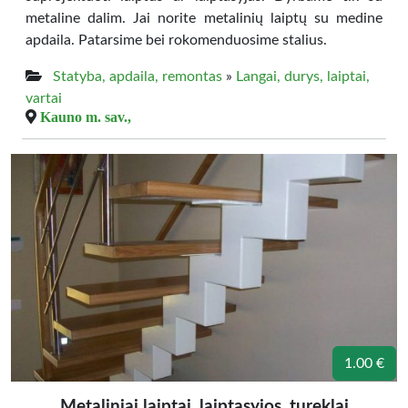
metaline dalim. Jai norite metalinių laiptų su medine
apdaila. Patarsime bei rokomenduosime stalius.
Statyba, apdaila, remontas
»
Langai, durys, laiptai,
vartai
Kauno m. sav.,
1.00 €
Metaliniai laiptai, laiptasyjos, tureklai