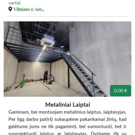
vartai
Vilniaus r. sav.,
0.00 €
Metaliniai Laiptai
Gaminam, bei montuojam metalinius laiptus, laiptasyjas.
Per ilgą darbo patirtį sukaupėme pakankamai žinių, kad
galėtume jums ne tik pagaminti, bei sumontuoti, bet ir
suprojektuoti laiptus ar laiptasyjas. Dyrbame tik su