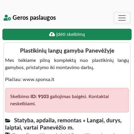
Geros paslaugos
Įdėti skelbimą
Plastikinių langų gamyba Panevėžyje
Mes teikiame pilną komplektą nuo plastikinių langų
gamybos, pristatymo iki montavimo darbų.
Plačiau: www.sponsa.lt
Skelbimo
ID: 9103
galiojimas baigėsi. Kontaktai
neskelbiami.
Statyba, apdaila, remontas »
Langai, durys,
laiptai, vartai Panevėžio m.