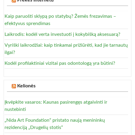
Kaip paruošti sklypą po statybų? Žemės frezavimas –
efektyvus sprendimas
Laikrodis: kodėl verta investuoti į kokybišką aksesuarą?
Vyriški laikrodžiai: kaip tinkamai prižiūrėti, kad jie tarnautų
ilgai?
Kodėl profilaktiniai vizitai pas odontologą yra būtini?
Kelionės
Įkvėpkite vasaros: Kaunas pasirengęs atgaivinti ir
nustebinti
„Nida Art Foundation“ pristato naują menininkų
rezidenciją „Drugelių stotis“