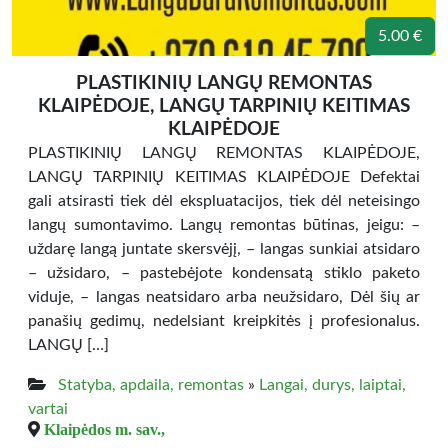
5.00 €
PLASTIKINIŲ LANGŲ REMONTAS
KLAIPĖDOJE, LANGŲ TARPINIŲ KEITIMAS
KLAIPĖDOJE
PLASTIKINIŲ LANGŲ REMONTAS KLAIPĖDOJE,
LANGŲ TARPINIŲ KEITIMAS KLAIPĖDOJE Defektai
gali atsirasti tiek dėl ekspluatacijos, tiek dėl neteisingo
langų sumontavimo. Langų remontas būtinas, jeigu: –
uždarę langą juntate skersvėjį, – langas sunkiai atsidaro
– užsidaro, – pastebėjote kondensatą stiklo paketo
viduje, – langas neatsidaro arba neužsidaro, Dėl šių ar
panašių gedimų, nedelsiant kreipkitės į profesionalus.
LANGŲ […]
Statyba, apdaila, remontas
»
Langai, durys, laiptai,
vartai
Klaipėdos m. sav.,