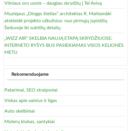
Vilniaus oro uoste – daugiau skrydžių į Tel Avivą
Muziejaus „Dingęs štetlas“ architektas R. Mahlamäki
atskleidė projekto užkulisius: nuo pirmųjų įspūdžių
Šeduvoje iki subtilių detalių
„WIZZ AIR“ SKELBIA NAUJĄ ETAPĄ SKRYDŽIUOSE:
INTERNETO RYŠYS BUS PASIEKIAMAS VISOS KELIONĖS
METU
Rekomenduojame
Patarimai, SEO straipsniai
Viskas apie vaistus ir ligas
Auto skelbimai
Moterų klubas, santykiai