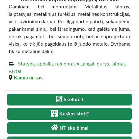
Gaminam, bei montuojam: Metalinius laiptus,
laiptasyjas, metalinius turėklus, metalines konstrukcijas,
visi suvirinimo darbai. Per ilgą darbo patirtį, sukaupėme
pakankamai žinių, bei išradingumo, kad galėtume jums,
ne tik pagaminti, bei sumontuoti, bet ir suprojektuoti
viską, ko tik jūs pageidausite iš juodo metalo. Dyrbame
tik su metaline dalim.
Statyba, apdaila, remontas
»
Langai, durys, laiptai,
vartai
Kauno m. sav.,
Skelbti.lt
KurApsistoti?
NT skelbimai