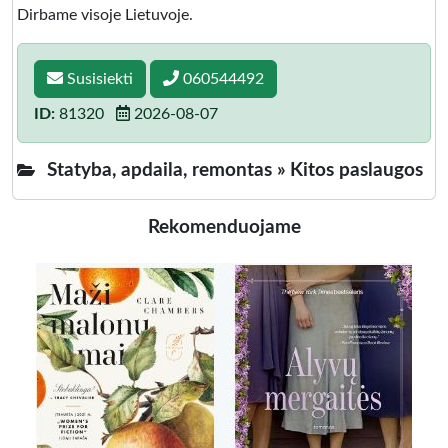
Dirbame visoje Lietuvoje.
Susisiekti
060544492
ID:
81320
2026-08-07
Statyba, apdaila, remontas »
Kitos paslaugos
Rekomenduojame