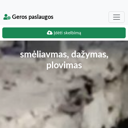
Geros paslaugos
Įdėti skelbimą
smėliavmas, dažymas,
plovimas