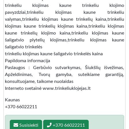
trinkeliu klojimas kaune trinkeliu klojimo
pavyzdziai,trinkeliu klojimas kaune trinkeliu
valymas,trinkeliu klojimas kaune trinkelių kaina,trinkeliu
klojimas kaune trinkelių klojimas kaina,trinkeliu klojimas
kaune trinkelių klojimo kaina,trinkeliu klojimas kaune
šaligatvio plytelių klojimas,trinkeliu klojimas kaune
šaligatvio trinkelės
trinkeliu klojimas kaune šaligatvio trinkelės kaina
Papildoma informacija
Paslaugos : Gerbūvio sutvarkymas, Šiukšlių išvežimas,
Apželdinimas, Tvorų gamyba, suteikiame garantiją,
konsultuojame, taikome nuolaidas
Interneto svetainė www.trinkeliuklojejas.lt
Kaunas
+370 66022211
Susisiekti
+370 66022211