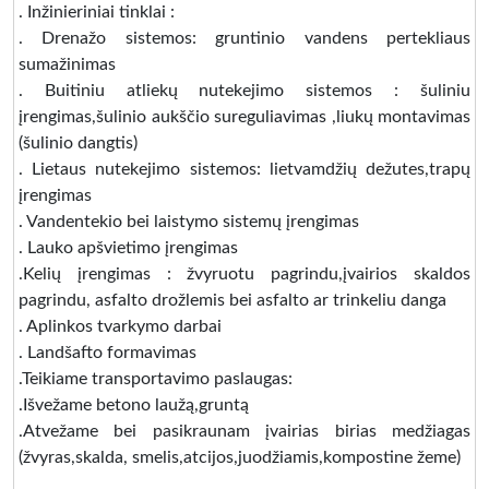
. Inžinieriniai tinklai :
. Drenažo sistemos: gruntinio vandens pertekliaus
sumažinimas
. Buitiniu atliekų nutekejimo sistemos : šuliniu
įrengimas,šulinio aukščio sureguliavimas ,liukų montavimas
(šulinio dangtis)
. Lietaus nutekejimo sistemos: lietvamdžių dežutes,trapų
įrengimas
. Vandentekio bei laistymo sistemų įrengimas
. Lauko apšvietimo įrengimas
.Kelių įrengimas : žvyruotu pagrindu,įvairios skaldos
pagrindu, asfalto drožlemis bei asfalto ar trinkeliu danga
. Aplinkos tvarkymo darbai
. Landšafto formavimas
.Teikiame transportavimo paslaugas:
.Išvežame betono laužą,gruntą
.Atvežame bei pasikraunam įvairias birias medžiagas
(žvyras,skalda, smelis,atcijos,juodžiamis,kompostine žeme)