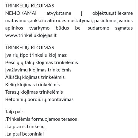
TRINKELIŲ KLOJIMAS
NEMOKAMAI atvykstame į objektus,atliekame
matavimus,aukščio altitudės nustatymai, pasiūlome įvairius
aplinkos tvarkymo būdus bei sudarome sąmatas
www.trinkeliuklojejas.lt
TRINKELIŲ KLOJIMAS
Įvairių tipo trinkeliu klojimas:
Pėsčiųjų takų klojimas trinkelėmis
Įvažiavimų klojimas trinkelėmis
Aikščių klojimas trinkelėmis
Kelių klojimas trinkelėmis
Terasų klojimas trinkelėmis
Betoninių bordiūrų montavimas
Taip pat:
.Trinkelėmis formuojamos terasos
.Laiptai iš trinkelių
.Laiptai betoniniai