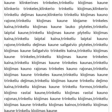
kaune klinkerines trinkeles,trinkeliu klojimas kaune
klinkerio trinkeles,klinkerio trinkeliu klojimas,klinkerio
trinkeliu dejimas kaune,klinkerio trinkeliu klojimas kauno
rajone,trinkeliu klojimas kaune klojame trinkeles
kaina,trinkeliu klojimas kaune lauko plyteles,trinkeliu
laiptai kaune,trinkeliu klojimas kaune plyteliu klojimas
kaina,trinkeliu laiptai kaina,trinkeliu laiptai kauno
rajone,trinkeliu dejimas kaune saligatvio plyteles,trinkeliu
klojimas kaune šaligatvio trinkelės kaina,trinkeliu klojimas
kaune trinkeles,trinkeliu klojimas kaune trinkeles
kaina,trinkeliu klojimas kaune trinkeles kaunas,trinkeliu
klojimas kauno rajonas trinkeles kauno rajonas,trinkeliu
klojimas kaune trinkeles kaune,trinkeliu klojimas kaune
trinkeliu dejimas,trinkeliu klojimas kaune trinkeliu dejimo
kaina,trinkeliu klojimas kaune trinkeliu formos,trinkeliu
klojimo rastai kaune,trinkeliu klojimas rastai kauno
rajonas,trinkeliu klojimas kaune trinkeliu klojimas,trinkeliu
klojimas kaune trinkeliu klojimas kainos,trinkeliu klojimas
kaune trinkeliu klojimas kaune