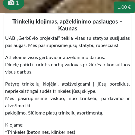
1
1.00 €
Trinkelių klojimas, apželdinimo paslaugos –
Kaunas
UAB „Gerbūvio projektai“ teikia visas su statyba susijusias
paslaugas. Mes pasirūpinsime jūsų statybų rūpesčiais!
Atliekame visus gerbūvio ir apželdinimo darbus.
Didelę patirtį turintis darbų vadovas prižiūrės ir konsultuos
visus darbus.
Patyrę trinkelių klojėjai, atsižvelgdami į jūsų poreikius,
nepriekaištingai sudės trinkeles jūsų sklype.
Mes pasirūpinsime viskuo, nuo trinkelių pardavimo ir
atvežimo iki
paklojimo. Siūlome platų trinkelių asortimentą.
Klojame:
*Trinkeles (betonines, klinkerines)