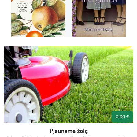
0.00 €
Pjauname žolę