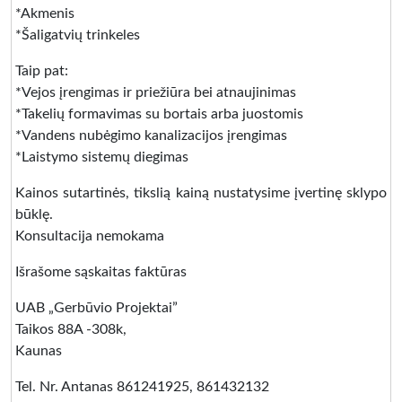
*Akmenis
*Šaligatvių trinkeles
Taip pat:
*Vejos įrengimas ir priežiūra bei atnaujinimas
*Takelių formavimas su bortais arba juostomis
*Vandens nubėgimo kanalizacijos įrengimas
*Laistymo sistemų diegimas
Kainos sutartinės, tikslią kainą nustatysime įvertinę sklypo
būklę.
Konsultacija nemokama
Išrašome sąskaitas faktūras
UAB „Gerbūvio Projektai”
Taikos 88A -308k,
Kaunas
Tel. Nr. Antanas 861241925, 861432132