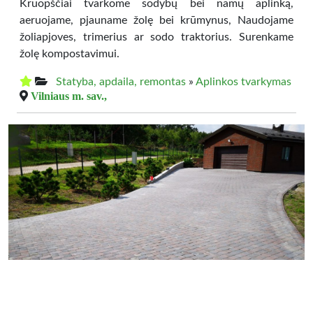
Kruopščiai tvarkome sodybų bei namų aplinką,
aeruojame, pjauname žolę bei krūmynus, Naudojame
žoliapjoves, trimerius ar sodo traktorius. Surenkame
žolę kompostavimui.
Statyba, apdaila, remontas
»
Aplinkos tvarkymas
Vilniaus m. sav.,
0.00 €