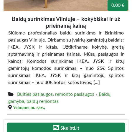
0.00 €
Baldų surinkimas Vilniuje – kokybiškai ir už
prieinamą kainą
Siūlome profesionalias baldų surinkimo ir išrinkimo
paslaugas Vilniuje. Dirbame su įvairių gamintojų baldais:
IKEA, JYSK ir kitais. Užtikriname kokybę, greitą
aptarnavimą ir prieinamas kainas. Mūsų paslaugos ir
kainos: Komodos surinkimas IKEA, JYSK ir kitų
gamintojų komodos surinkimas – nuo 25€ Spintos
surinkimas IKEA, JYSK ir kitų gamintojų spintos
surinkimas – nuo 30€ Sofos, sofos lovos, […]
Buities paslaugos, remonto paslaugos
»
Baldų
gamyba, baldų remontas
Vilniaus m. sav.,
Skelbti.lt