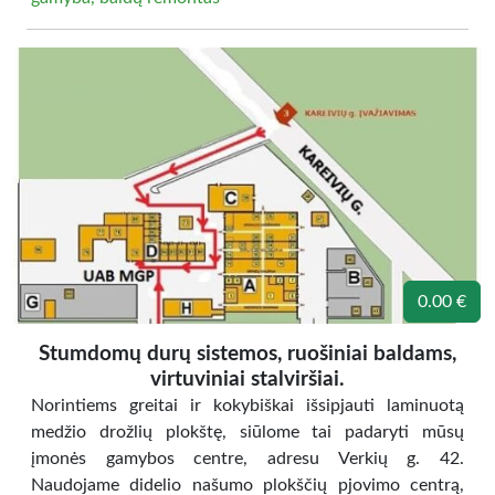
0.00 €
Stumdomų durų sistemos, ruošiniai baldams,
virtuviniai stalviršiai.
Norintiems greitai ir kokybiškai išsipjauti laminuotą
medžio drožlių plokštę, siūlome tai padaryti mūsų
įmonės gamybos centre, adresu Verkių g. 42.
Naudojame didelio našumo plokščių pjovimo centrą,