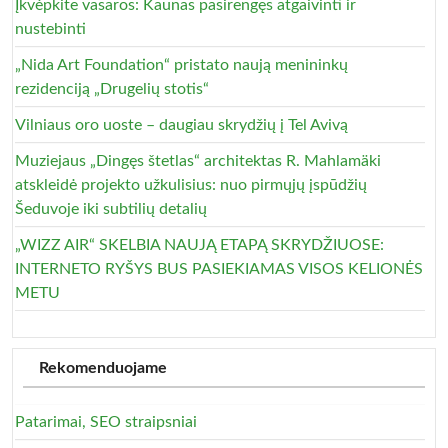
Įkvėpkite vasaros: Kaunas pasirengęs atgaivinti ir
nustebinti
„Nida Art Foundation“ pristato naują menininkų
rezidenciją „Drugelių stotis“
Vilniaus oro uoste – daugiau skrydžių į Tel Avivą
Muziejaus „Dingęs štetlas“ architektas R. Mahlamäki
atskleidė projekto užkulisius: nuo pirmųjų įspūdžių
Šeduvoje iki subtilių detalių
„WIZZ AIR“ SKELBIA NAUJĄ ETAPĄ SKRYDŽIUOSE:
INTERNETO RYŠYS BUS PASIEKIAMAS VISOS KELIONĖS
METU
Rekomenduojame
Patarimai, SEO straipsniai