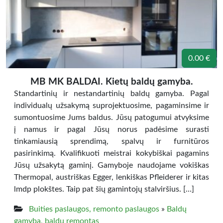
0.00 €
MB MK BALDAI. Kietų baldų gamyba.
Standartinių ir nestandartinių baldų gamyba. Pagal
individualų užsakymą suprojektuosime, pagaminsime ir
sumontuosime Jums baldus. Jūsų patogumui atvyksime
į namus ir pagal Jūsų norus padėsime surasti
tinkamiausią sprendimą, spalvų ir furnitūros
pasirinkimą. Kvalifikuoti meistrai kokybiškai pagamins
Jūsų užsakytą gaminį. Gamyboje naudojame vokiškas
Thermopal, austriškas Egger, lenkiškas Pfleiderer ir kitas
lmdp plokštes. Taip pat šių gamintojų stalviršius. […]
Buities paslaugos, remonto paslaugos
»
Baldų
gamyba, baldų remontas