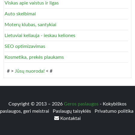
Viskas apie vaistus ir ligas
Auto skelbimai
Moterų klubas, santykiai
Lietuviai keliauja - ieskau keliones
SEO optimizavimas
Kosmetika, prekės plaukams
# >
Jūsų nuoroda!
< #
Copyright © 2013 – 2026
Geros paslaugos
- Kokybiškos
paslaugos, geri meistrai
Paslaugų taisyklės
Privatumo politika
Kontaktai