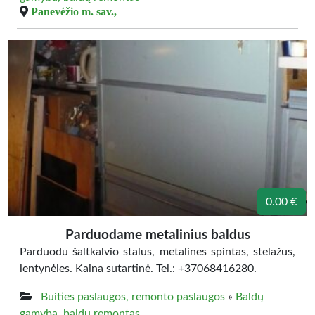
Panevėžio m. sav.,
0.00 €
Parduodame metalinius baldus
Parduodu šaltkalvio stalus, metalines spintas, stelažus,
lentynėles. Kaina sutartinė. Tel.: +37068416280.
Buities paslaugos, remonto paslaugos
»
Baldų
gamyba, baldų remontas