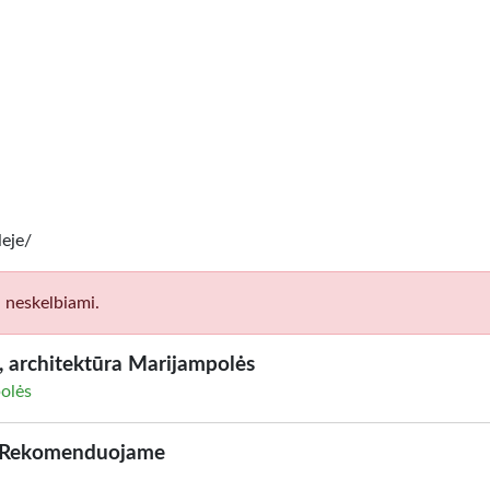
eje/
i neskelbiami.
s, architektūra Marijampolės
polės
Rekomenduojame