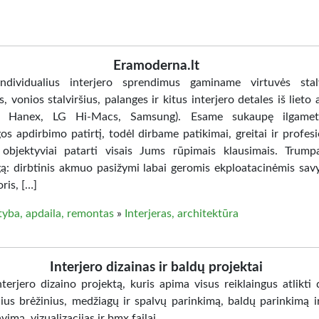
Eramoderna.lt
ndividualius interjero sprendimus gaminame virtuvės stalv
s, vonios stalviršius, palanges ir kitus interjero detales iš liet
n, Hanex, LG Hi-Macs, Samsung). Esame sukaupę ilgamet
s apdirbimo patirtį, todėl dirbame patikimai, greitai ir profesio
objektyviai patarti visais Jums rūpimais klausimais. Trump
ą: dirbtinis akmuo pasižymi labai geromis ekploatacinėmis sav
ris, […]
tyba, apdaila, remontas
»
Interjeras, architektūra
Interjero dizainas ir baldų projektai
terjero dizaino projektą, kuris apima visus reiklaingus atlikti 
nius brėžinius, medžiagų ir spalvų parinkimą, baldų parinkimą i
vimą, vizualizacijas ir bmx failai.