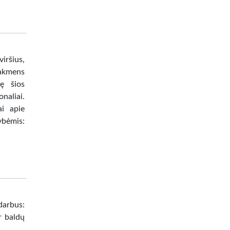
iršius,
o akmens
ę šios
naliai.
ai apie
ybėmis:
darbus:
r baldų