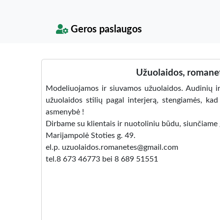
Geros paslaugos
Užuolaidos, romanetė
Modeliuojamos ir siuvamos užuolaidos. Audinių ir m
užuolaidos stilių pagal interjerą, stengiamės, k
asmenybė !
Dirbame su klientais ir nuotoliniu būdu, siunčiame g
Marijampolė Stoties g. 49.
el.p. uzuolaidos.romanetes@gmail.com
tel.8 673 46773 bei 8 689 51551