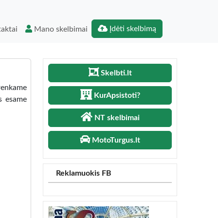
Įdėti skelbimą
aktai
Mano skelbimai
Skelbti.lt
arenkame
KurApsistoti?
as esame
NT skelbimai
MotoTurgus.lt
Reklamuokis FB