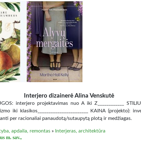
Interjero dizainerė Alina Venskutė
OS: interjero projektavimas nuo A iki Z____________ STILI
izmo iki klasikos_______________________ KAINA (projekto): inves
anti per racionaliai panaudotą/sutaupytą plotą ir medžiagas.
tyba, apdaila, remontas
»
Interjeras, architektūra
us m. sav.,