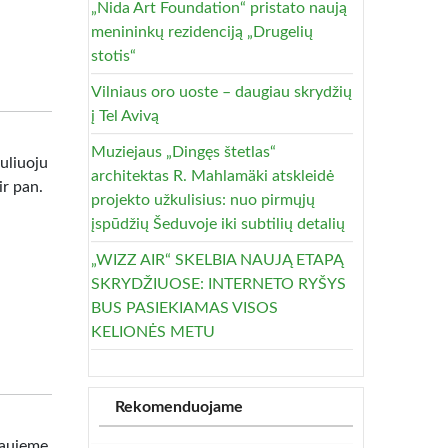
„Nida Art Foundation“ pristato naują
menininkų rezidenciją „Drugelių
stotis“
Vilniaus oro uoste – daugiau skrydžių
į Tel Avivą
Muziejaus „Dingęs štetlas“
uliuoju
architektas R. Mahlamäki atskleidė
ir pan.
projekto užkulisius: nuo pirmųjų
įspūdžių Šeduvoje iki subtilių detalių
„WIZZ AIR“ SKELBIA NAUJĄ ETAPĄ
SKRYDŽIUOSE: INTERNETO RYŠYS
BUS PASIEKIAMAS VISOS
KELIONĖS METU
Rekomenduojame
iaujeme