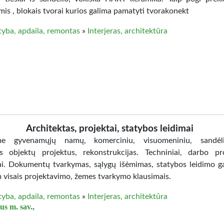
mis , blokais tvorai kurios galima pamatyti tvorakonekt
tyba, apdaila, remontas
»
Interjeras, architektūra
Architektas, projektai, statybos leidimai
me gyvenamųjų namų, komerciniu, visuomeniniu, sandėli
 objektų projektus, rekonstrukcijas. Techniniai, darbo pro
rai. Dokumentų tvarkymas, sąlygų išėmimas, statybos leidimo g
 visais projektavimo, žemes tvarkymo klausimais.
tyba, apdaila, remontas
»
Interjeras, architektūra
us m. sav.,