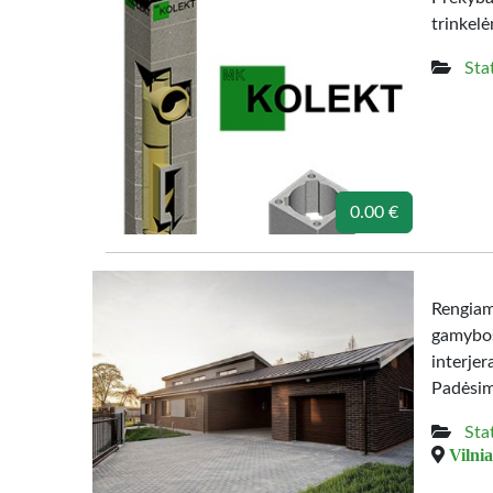
trinkelė
Sta
0.00 €
Rengia
gamybos
interje
Padėsim
Sta
Vilnia