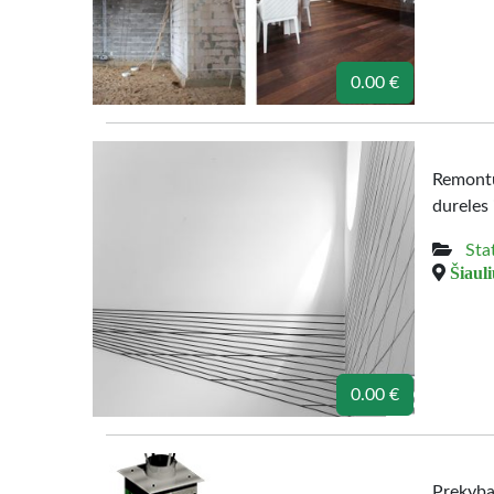
0.00 €
Remontu
dureles 
Sta
Šiauli
0.00 €
Prekyba