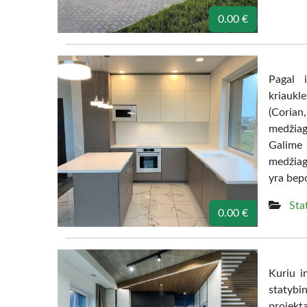
0.00 €
Pagal i
kriaukle
(Coria
medžiago
Galime 
medžiag
yra bepo
Sta
0.00 €
Kuriu in
statybi
projekta