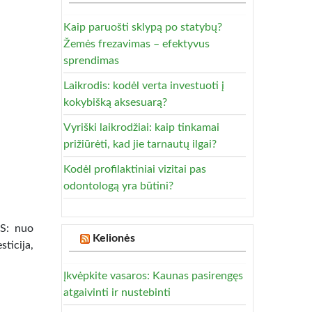
Kaip paruošti sklypą po statybų?
Žemės frezavimas – efektyvus
sprendimas
Laikrodis: kodėl verta investuoti į
kokybišką aksesuarą?
Vyriški laikrodžiai: kaip tinkamai
prižiūrėti, kad jie tarnautų ilgai?
Kodėl profilaktiniai vizitai pas
odontologą yra būtini?
US: nuo
Kelionės
ticija,
Įkvėpkite vasaros: Kaunas pasirengęs
atgaivinti ir nustebinti