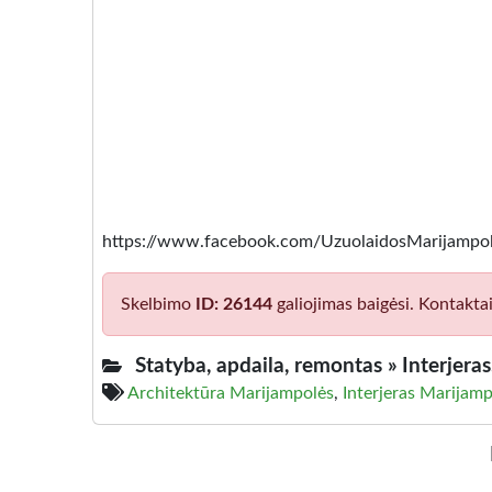
https://www.facebook.com/UzuolaidosMarijampol
Skelbimo
ID: 26144
galiojimas baigėsi. Kontakta
Statyba, apdaila, remontas »
Interjera
Architektūra Marijampolės
,
Interjeras Marijam