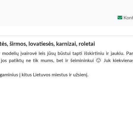
Kont
s, širmos, lovatiesės, karnizai, roletai
odelių įvairovė leis jūsų būstui tapti išskirtiniu ir jaukiu. P
ad jos patiktų ne tik mums, bet ir šeimininkui 🙂 Juk kiekvien
aminius į kitus Lietuvos miestus ir užsienį.