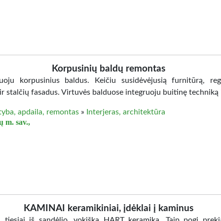
Korpusinių baldų remontas
oju korpusinius baldus. Keičiu susidėvėjusią furnitūrą, reg
ir stalčių fasadus. Virtuvės balduose integruoju buitinę techniką 
tyba, apdaila, remontas
»
Interjeras, architektūra
ų m. sav.,
KAMINAI keramikiniai, įdėklai į kaminus
 tiesiai iš sandėlio, vokiška HART keramika. Taip pogi prek