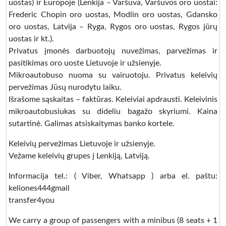
uostas) ir Europoje (Lenkija – Varšuva, Varšuvos oro uostai:
Frederic Chopin oro uostas, Modlin oro uostas, Gdansko
oro uostas, Latvija – Ryga, Rygos oro uostas, Rygos jūrų
uostas ir kt.).
Privatus įmonės darbuotojų nuvežimas, parvežimas ir
pasitikimas oro uoste Lietuvoje ir užsienyje.
Mikroautobuso nuoma su vairuotoju. Privatus keleivių
pervežimas Jūsų nurodytu laiku.
Išrašome sąskaitas – faktūras. Keleiviai apdrausti. Keleivinis
mikroautobusiukas su dideliu bagažo skyriumi. Kaina
sutartinė. Galimas atsiskaitymas banko kortele.
Keleivių pervežimas Lietuvoje ir užsienyje.
Vežame keleivių grupes į Lenkiją, Latviją.
Informacija tel.: ( Viber, Whatsapp ) arba el. paštu:
keliones444gmail
transfer4you
We carry a group of passengers with a minibus (8 seats + 1