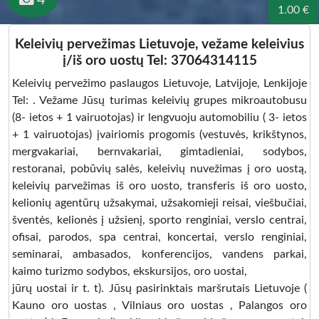
1.00 €
Keleivių pervežimas Lietuvoje, vežame keleivius
į/iš oro uostų Tel: 37064314115
Keleivių pervežimo paslaugos Lietuvoje, Latvijoje, Lenkijoje
Tel: . Vežame Jūsų turimas keleivių grupes mikroautobusu
(8- ietos + 1 vairuotojas) ir lengvuoju automobiliu ( 3- ietos
+ 1 vairuotojas) įvairiomis progomis (vestuvės, krikštynos,
mergvakariai, bernvakariai, gimtadieniai, sodybos,
restoranai, pobūvių salės, keleivių nuvežimas į oro uostą,
keleivių parvežimas iš oro uosto, transferis iš oro uosto,
kelionių agentūrų užsakymai, užsakomieji reisai, viešbučiai,
šventės, kelionės į užsienį, sporto renginiai, verslo centrai,
ofisai, parodos, spa centrai, koncertai, verslo renginiai,
seminarai, ambasados, konferencijos, vandens parkai,
kaimo turizmo sodybos, ekskursijos, oro uostai,
jūrų uostai ir t. t). Jūsų pasirinktais maršrutais Lietuvoje (
Kauno oro uostas , Vilniaus oro uostas , Palangos oro