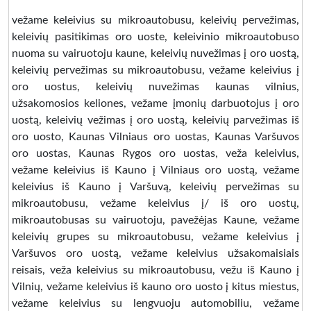
vežame keleivius su mikroautobusu, keleivių pervežimas,
keleivių pasitikimas oro uoste, keleivinio mikroautobuso
nuoma su vairuotoju kaune, keleivių nuvežimas į oro uostą,
keleivių pervežimas su mikroautobusu, vežame keleivius į
oro uostus, keleivių nuvežimas kaunas vilnius,
užsakomosios keliones, vežame įmonių darbuotojus į oro
uostą, keleivių vežimas į oro uostą, keleivių parvežimas iš
oro uosto, Kaunas Vilniaus oro uostas, Kaunas Varšuvos
oro uostas, Kaunas Rygos oro uostas, veža keleivius,
vežame keleivius iš Kauno į Vilniaus oro uostą, vežame
keleivius iš Kauno į Varšuvą, keleivių pervežimas su
mikroautobusu, vežame keleivius į/ iš oro uostų,
mikroautobusas su vairuotoju, pavežėjas Kaune, vežame
keleivių grupes su mikroautobusu, vežame keleivius į
Varšuvos oro uostą, vežame keleivius užsakomaisiais
reisais, veža keleivius su mikroautobusu, vežu iš Kauno į
Vilnių, vežame keleivius iš kauno oro uosto į kitus miestus,
vežame keleivius su lengvuoju automobiliu, vežame