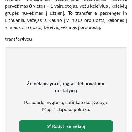
pervežimas 8 vietos + 1 vairuotojas, vežu keleivius , keleivių
grupės nuvežimas į užsienį, To transfer a passenger in
Lithuania, vežėjas iš Kauno į Vilniaus oro uostą, kelionės į
vilniaus oro uostą, keleivių vežimas į oro uostą.
transfer4you
Žemėlapis yra išjungtas dėl privatumo
nustatymų
Paspaudę mygtuką, sutinkate su „Google
Maps“ slapukų politika.
✅ Rodyti žemėlapį