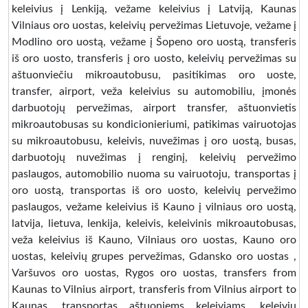
keleivius į Lenkiją, vežame keleivius į Latviją, Kaunas
Vilniaus oro uostas, keleivių pervežimas Lietuvoje, vežame į
Modlino oro uostą, vežame į Šopeno oro uostą, transferis
iš oro uosto, transferis į oro uosto, keleivių pervežimas su
aštuonviečiu mikroautobusu, pasitikimas oro uoste,
transfer, airport, veža keleivius su automobiliu, įmonės
darbuotojų pervežimas, airport transfer, aštuonvietis
mikroautobusas su kondicionieriumi, patikimas vairuotojas
su mikroautobusu, keleivis, nuvežimas į oro uostą, busas,
darbuotojų nuvežimas į renginį, keleivių pervežimo
paslaugos, automobilio nuoma su vairuotoju, transportas į
oro uostą, transportas iš oro uosto, keleivių pervežimo
paslaugos, vežame keleivius iš Kauno į vilniaus oro uostą,
latvija, lietuva, lenkija, keleivis, keleivinis mikroautobusas,
veža keleivius iš Kauno, Vilniaus oro uostas, Kauno oro
uostas, keleivių grupes pervežimas, Gdansko oro uostas ,
Varšuvos oro uostas, Rygos oro uostas, transfers from
Kaunas to Vilnius airport, transferis from Vilnius airport to
Kaunas, transportas aštuoniems keleiviams, keleivių