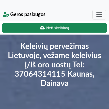
Geros paslaugos
Įdėti skelbimą
Keleivių pervežimas
Lietuvoje, vežame keleivius
į/iš oro uostų Tel:
37064314115 Kaunas,
Dainava