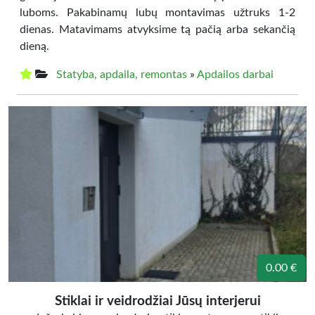
luboms. Pakabinamų lubų montavimas užtruks 1-2
dienas. Matavimams atvyksime tą pačią arba sekančią
dieną.
Statyba, apdaila, remontas
»
Apdailos darbai
0.00 €
Stiklai ir veidrodžiai Jūsų interjerui