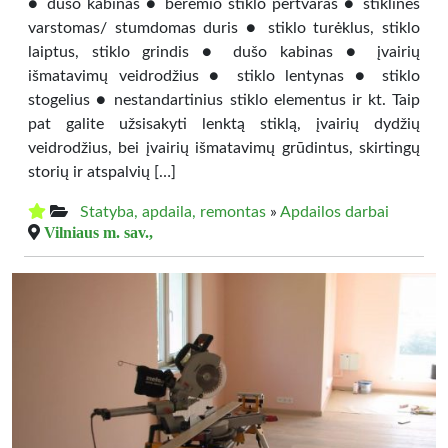
● dušo kabinas ● berėmio stiklo pertvaras ● stiklines
varstomas/ stumdomas duris ● stiklo turėklus, stiklo
laiptus, stiklo grindis ● dušo kabinas ● įvairių
išmatavimų veidrodžius ● stiklo lentynas ● stiklo
stogelius ● nestandartinius stiklo elementus ir kt. Taip
pat galite užsisakyti lenktą stiklą, įvairių dydžių
veidrodžius, bei įvairių išmatavimų grūdintus, skirtingų
storių ir atspalvių […]
Statyba, apdaila, remontas
»
Apdailos darbai
Vilniaus m. sav.,