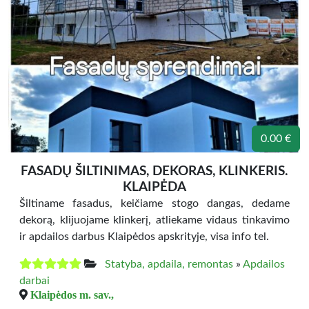
0.00 €
FASADŲ ŠILTINIMAS, DEKORAS, KLINKERIS.
KLAIPĖDA
Šiltiname fasadus, keičiame stogo dangas, dedame
dekorą, klijuojame klinkerį, atliekame vidaus tinkavimo
ir apdailos darbus Klaipėdos apskrityje, visa info tel.
Statyba, apdaila, remontas
»
Apdailos
darbai
Klaipėdos m. sav.,