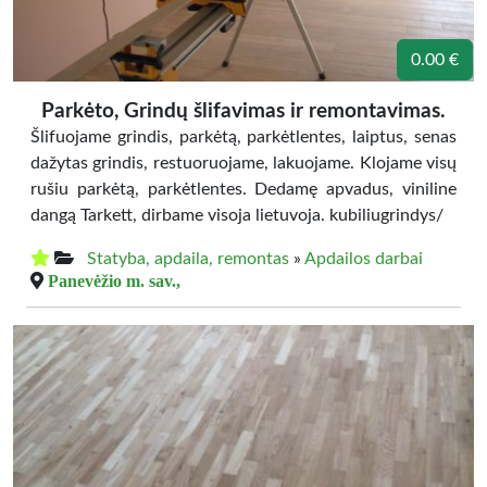
0.00 €
Parkėto, Grindų šlifavimas ir remontavimas.
Šlifuojame grindis, parkėtą, parkėtlentes, laiptus, senas
dažytas grindis, restuoruojame, lakuojame. Klojame visų
rušiu parkėtą, parkėtlentes. Dedamę apvadus, viniline
dangą Tarkett, dirbame visoja lietuvoja. kubiliugrindys/
Statyba, apdaila, remontas
»
Apdailos darbai
Panevėžio m. sav.,