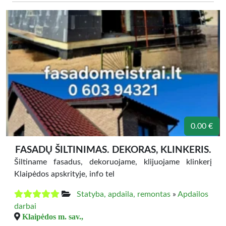
0.00 €
FASADŲ ŠILTINIMAS. DEKORAS, KLINKERIS.
Šiltiname fasadus, dekoruojame, klijuojame klinkerį
Klaipėdos apskrityje, info tel
Statyba, apdaila, remontas
»
Apdailos
darbai
Klaipėdos m. sav.,