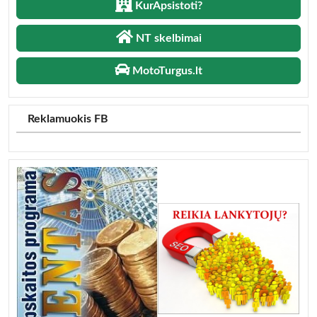
KurApsistoti?
NT skelbimai
MotoTurgus.lt
Reklamuokis FB