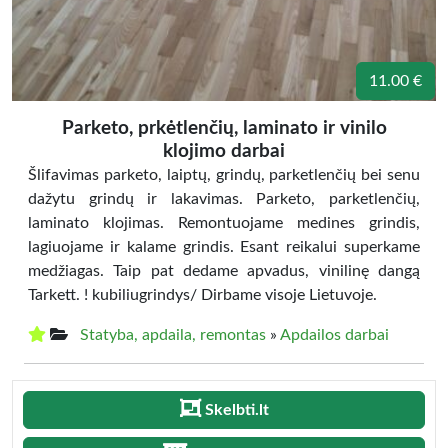
11.00 €
Parketo, prkėtlenčių, laminato ir vinilo
klojimo darbai
Šlifavimas parketo, laiptų, grindų, parketlenčių bei senu
dažytu grindų ir lakavimas. Parketo, parketlenčių,
laminato klojimas. Remontuojame medines grindis,
lagiuojame ir kalame grindis. Esant reikalui superkame
medžiagas. Taip pat dedame apvadus, vinilinę dangą
Tarkett. ! kubiliugrindys/ Dirbame visoje Lietuvoje.
Statyba, apdaila, remontas
»
Apdailos darbai
Skelbti.lt