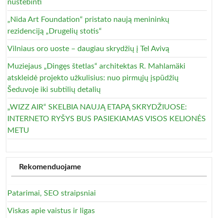
nustebinti
„Nida Art Foundation“ pristato naują menininkų
rezidenciją „Drugelių stotis“
Vilniaus oro uoste – daugiau skrydžių į Tel Avivą
Muziejaus „Dingęs štetlas“ architektas R. Mahlamäki
atskleidė projekto užkulisius: nuo pirmųjų įspūdžių
Šeduvoje iki subtilių detalių
„WIZZ AIR“ SKELBIA NAUJĄ ETAPĄ SKRYDŽIUOSE:
INTERNETO RYŠYS BUS PASIEKIAMAS VISOS KELIONĖS
METU
Rekomenduojame
Patarimai, SEO straipsniai
Viskas apie vaistus ir ligas