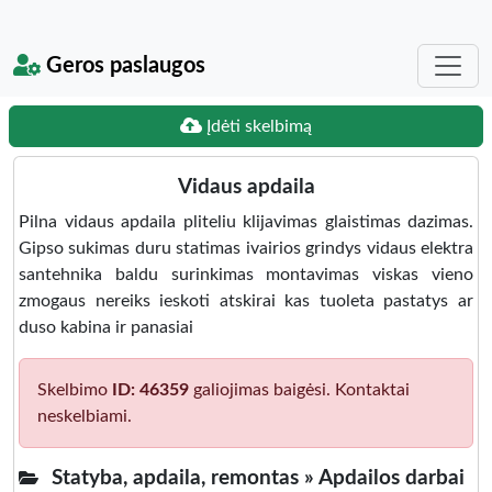
Geros paslaugos
Įdėti skelbimą
Vidaus apdaila
Pilna vidaus apdaila pliteliu klijavimas glaistimas dazimas.
Gipso sukimas duru statimas ivairios grindys vidaus elektra
santehnika baldu surinkimas montavimas viskas vieno
zmogaus nereiks ieskoti atskirai kas tuoleta pastatys ar
duso kabina ir panasiai
Skelbimo
ID: 46359
galiojimas baigėsi. Kontaktai
neskelbiami.
Statyba, apdaila, remontas »
Apdailos darbai