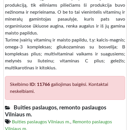
produkciją, tik eiliniams piliečiams ši produkcija buvo
nežinoma ir neprieinama. O be to tai vienintelis vitaminų ir
mineralų gamintojas pasaulyje, kuris pats savo
organiniuose ūkiuose augina, renka augalus ir iš jų gamina
maisto papildus.
Turime įvairių vitaminų ir maisto papildu, t.y: kalcis-magnis;
omega-3 kompleksas; gliukozaminas su bosvelija; B
kompleksas plius; multivitaminai vaikams ir suagusiems;
melynės su liuteinu; vitaminas C plius; geležis;
multikarotinas ir kitokius.
Skelbimo
ID: 11766
galiojimas baigėsi. Kontaktai
neskelbiami.
Buities paslaugos, remonto paslaugos
Vilniaus m.
Buities paslaugos Vilniaus m.
,
Remonto paslaugos
Vilniaus m.