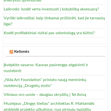
efektyvus sprendimas
Laikrodis: kodėl verta investuoti į kokybišką aksesuarą?
Vyriški laikrodžiai: kaip tinkamai prižiūrėti, kad jie tarnautų
ilgai?
Kodėl profilaktiniai vizitai pas odontologą yra būtini?
Kelionės
Įkvėpkite vasaros: Kaunas pasirengęs atgaivinti ir
nustebinti
„Nida Art Foundation“ pristato naują menininkų
rezidenciją „Drugelių stotis“
Vilniaus oro uoste – daugiau skrydžių į Tel Avivą
Muziejaus „Dingęs štetlas“ architektas R. Mahlamäki
atskleidė projekto užkulisius: nuo pirmųjų įspūdžių