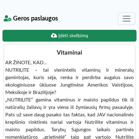
Geros paslaugos
Įdėti skelbimą
Vitaminai
AR ŽINOTE, KAD…
NUTRILITE – tai vienintelis vitaminų ir mineralų
gamintojas, kuris sėja, renka ir perdirba augalus savo
ekologiniuose ūkiuose Jungtinėse Amerikos Valstijose,
Meksikoje ir Brazilijoje?
„NUTRILITE” gamina vitaminus ir maisto papildus tik iš
natūralių žaliavų ir yra viena iš žymiausių firmų pasaulyje.
Pats už save daug pasako tas faktas, kad JAV nacionalinės
krepšinio rinktinės nariai vartoja Nutrilite vitaminus ir
maisto papildus. Tarybų Sąjungos laikais partinės
nomenklatūros „grietinėlė” taip pat vartojo Nutrilite