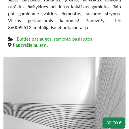
sijas, kalviškus turėklus, grotas, kalviškus balkonų
turėklus, šašlykines bei kitus kalviškus gaminius. Taip
pat gaminame įvairius elementus, sukame strypus.
Viskas geriausiomis kainomis! Panevėžys, tel:
860095512, metalija Facebook: metalija
Buities paslaugos, remonto paslaugos
Panevėžio m. sav.,
30.00 €