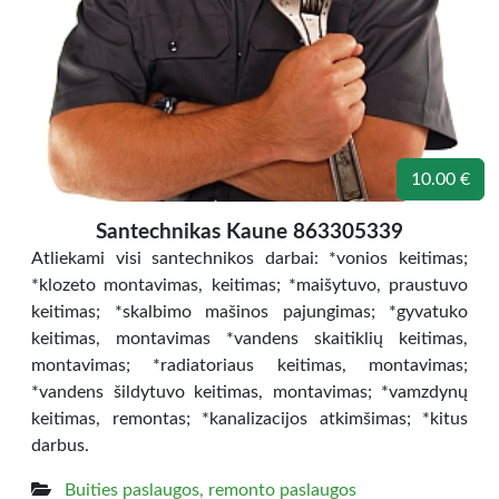
10.00 €
Santechnikas Kaune 863305339
Atliekami visi santechnikos darbai: *vonios keitimas;
*klozeto montavimas, keitimas; *maišytuvo, praustuvo
keitimas; *skalbimo mašinos pajungimas; *gyvatuko
keitimas, montavimas *vandens skaitiklių keitimas,
montavimas; *radiatoriaus keitimas, montavimas;
*vandens šildytuvo keitimas, montavimas; *vamzdynų
keitimas, remontas; *kanalizacijos atkimšimas; *kitus
darbus.
Buities paslaugos, remonto paslaugos