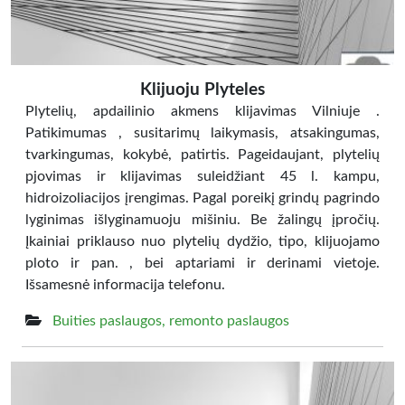
Klijuoju Plyteles
Plytelių, apdailinio akmens klijavimas Vilniuje .
Patikimumas , susitarimų laikymasis, atsakingumas,
tvarkingumas, kokybė, patirtis. Pageidaujant, plytelių
pjovimas ir klijavimas suleidžiant 45 l. kampu,
hidroizoliacijos įrengimas. Pagal poreikį grindų pagrindo
lyginimas išlyginamuoju mišiniu. Be žalingų įpročių.
Įkainiai priklauso nuo plytelių dydžio, tipo, klijuojamo
ploto ir pan. , bei aptariami ir derinami vietoje.
Išsamesnė informacija telefonu.
Buities paslaugos, remonto paslaugos