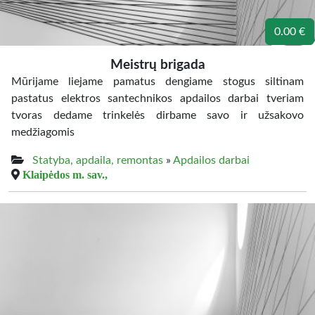
0.00 €
Meistrų brigada
Mūrijame liejame pamatus dengiame stogus siltinam
pastatus elektros santechnikos apdailos darbai tveriam
tvoras dedame trinkelės dirbame savo ir užsakovo
medžiagomis
Statyba, apdaila, remontas
»
Apdailos darbai
Klaipėdos m. sav.,