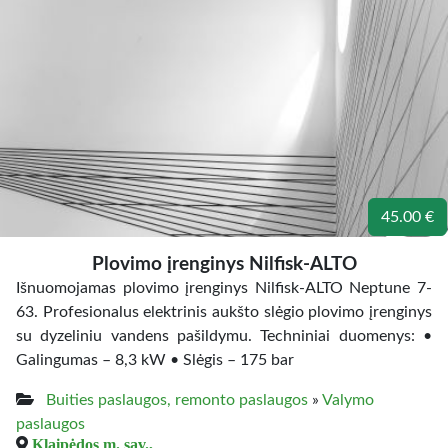
45.00 €
Plovimo įrenginys Nilfisk-ALTO
Išnuomojamas plovimo įrenginys Nilfisk-ALTO Neptune 7-
63. Profesionalus elektrinis aukšto slėgio plovimo įrenginys
su dyzeliniu vandens pašildymu. Techniniai duomenys: •
Galingumas – 8,3 kW • Slėgis – 175 bar
Buities paslaugos, remonto paslaugos
»
Valymo
paslaugos
Klaipėdos m. sav.,