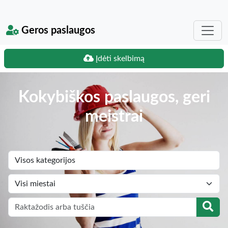
Geros paslaugos
Įdėti skelbimą
Kokybiškos paslaugos, geri
meistrai