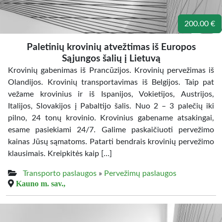
200.00 €
Paletinių krovinių atvežtimas iš Europos
Sąjungos šalių į Lietuvą
Krovinių gabenimas iš Prancūzijos. Krovinių pervežimas iš
Olandijos. Krovinių transportavimas iš Belgijos. Taip pat
vežame krovinius ir iš Ispanijos, Vokietijos, Austrijos,
Italijos, Slovakijos į Pabaltijo šalis. Nuo 2 – 3 palečių iki
pilno, 24 tonų krovinio. Krovinius gabename atsakingai,
esame pasiekiami 24/7. Galime paskaičiuoti pervežimo
kainas Jūsų sąmatoms. Patarti bendrais krovinių pervežimo
klausimais. Kreipkitės kaip […]
Transporto paslaugos
»
Pervežimų paslaugos
Kauno m. sav.,