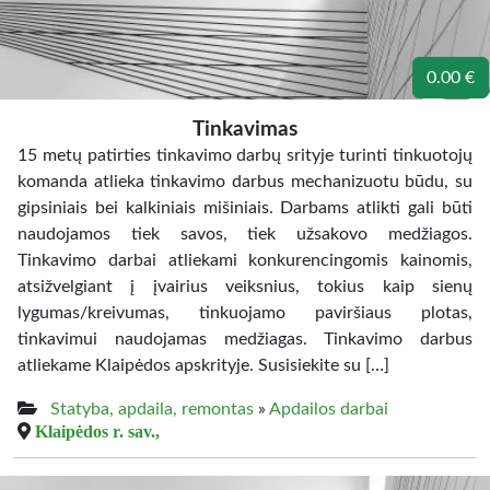
0.00 €
Tinkavimas
15 metų patirties tinkavimo darbų srityje turinti tinkuotojų
komanda atlieka tinkavimo darbus mechanizuotu būdu, su
gipsiniais bei kalkiniais mišiniais. Darbams atlikti gali būti
naudojamos tiek savos, tiek užsakovo medžiagos.
Tinkavimo darbai atliekami konkurencingomis kainomis,
atsižvelgiant į įvairius veiksnius, tokius kaip sienų
lygumas/kreivumas, tinkuojamo paviršiaus plotas,
tinkavimui naudojamas medžiagas. Tinkavimo darbus
atliekame Klaipėdos apskrityje. Susisiekite su […]
Statyba, apdaila, remontas
»
Apdailos darbai
Klaipėdos r. sav.,