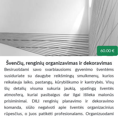
60.00 €
Švenčių, renginių organizavimas ir dekoravimas
Besiruošdami savo svarbiausioms gyvenimo šventėms
susiduriate su daugybe reikšmingų smulkmenų, kurios
reikalauja laiko, pastangų, kūrybiškumo ir kantrybės. Visų
šių detalių visuma sukuria jaukią, ypatingą šventės
atmosferą, kuriai pasibaigus dar ilgai išlieka malonūs
prisiminimai. DILI renginių planavimo ir dekoravimo
komanda, siūlo negalvoti apie šventės organizacinius
rūpesčius, o juos patikėti profesionalams. Organizuodami