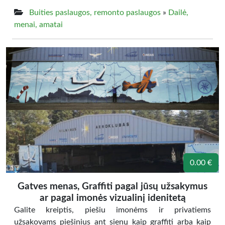
Buities paslaugos, remonto paslaugos
»
Dailė,
menai, amatai
0.00 €
Gatves menas, Graffiti pagal jūsų užsakymus
ar pagal imonės vizualinį idenitetą
Galite kreiptis, piešiu imonėms ir privatiems
užsakovams piešinius ant sienų kaip graffiti arba kaip