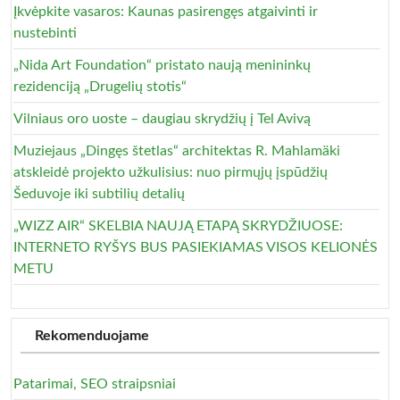
Įkvėpkite vasaros: Kaunas pasirengęs atgaivinti ir
nustebinti
„Nida Art Foundation“ pristato naują menininkų
rezidenciją „Drugelių stotis“
Vilniaus oro uoste – daugiau skrydžių į Tel Avivą
Muziejaus „Dingęs štetlas“ architektas R. Mahlamäki
atskleidė projekto užkulisius: nuo pirmųjų įspūdžių
Šeduvoje iki subtilių detalių
„WIZZ AIR“ SKELBIA NAUJĄ ETAPĄ SKRYDŽIUOSE:
INTERNETO RYŠYS BUS PASIEKIAMAS VISOS KELIONĖS
METU
Rekomenduojame
Patarimai, SEO straipsniai