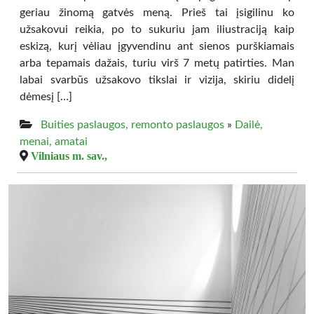
geriau žinomą gatvės meną. Prieš tai įsigilinu ko
užsakovui reikia, po to sukuriu jam iliustraciją kaip
eskizą, kurį vėliau įgyvendinu ant sienos purškiamais
arba tepamais dažais, turiu virš 7 metų patirties. Man
labai svarbūs užsakovo tikslai ir vizija, skiriu didelį
dėmesį […]
Buities paslaugos, remonto paslaugos
»
Dailė,
menai, amatai
Vilniaus m. sav.,