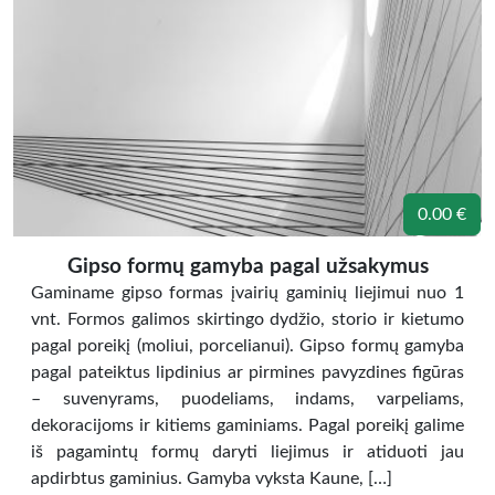
0.00 €
Gipso formų gamyba pagal užsakymus
Gaminame gipso formas įvairių gaminių liejimui nuo 1
vnt. Formos galimos skirtingo dydžio, storio ir kietumo
pagal poreikį (moliui, porcelianui). Gipso formų gamyba
pagal pateiktus lipdinius ar pirmines pavyzdines figūras
– suvenyrams, puodeliams, indams, varpeliams,
dekoracijoms ir kitiems gaminiams. Pagal poreikį galime
iš pagamintų formų daryti liejimus ir atiduoti jau
apdirbtus gaminius. Gamyba vyksta Kaune, […]