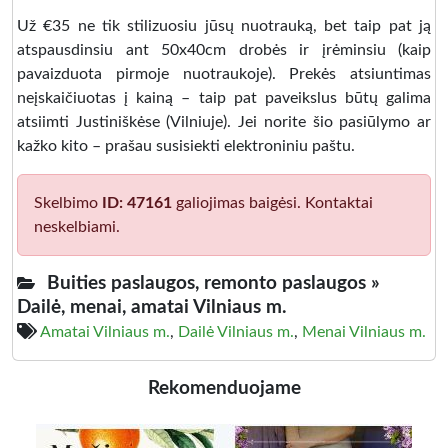
Už €35 ne tik stilizuosiu jūsų nuotrauką, bet taip pat ją
atspausdinsiu ant 50x40cm drobės ir įrėminsiu (kaip
pavaizduota pirmoje nuotraukoje). Prekės atsiuntimas
neįskaičiuotas į kainą – taip pat paveikslus būtų galima
atsiimti Justiniškėse (Vilniuje). Jei norite šio pasiūlymo ar
kažko kito – prašau susisiekti elektroniniu paštu.
Skelbimo
ID: 47161
galiojimas baigėsi. Kontaktai
neskelbiami.
Buities paslaugos, remonto paslaugos »
Dailė, menai, amatai Vilniaus m.
Amatai Vilniaus m.
,
Dailė Vilniaus m.
,
Menai Vilniaus m.
Rekomenduojame