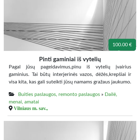
100.00 €
Pinti gaminiai iš vytelių
Pagal jūsų pageidavimus,pinu iš vytelių įvairius
gaminius. Tai būtų interjerinės vazos, dėžės,krepšiai ir
visa kita, kas gali suteikti jūsų namams gražaus jaukumo.
Buities paslaugos, remonto paslaugos
»
Dailė,
menai, amatai
Vilniaus m. sav.,