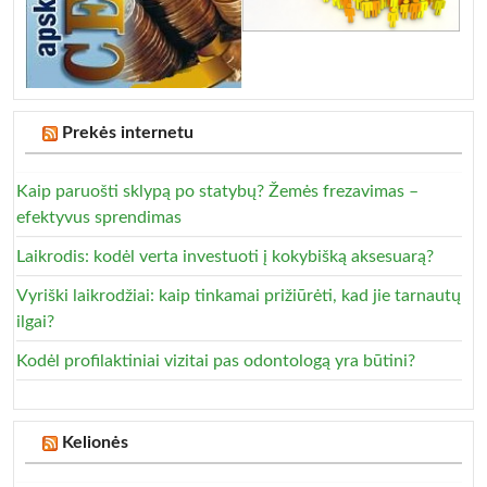
Prekės internetu
Kaip paruošti sklypą po statybų? Žemės frezavimas –
efektyvus sprendimas
Laikrodis: kodėl verta investuoti į kokybišką aksesuarą?
Vyriški laikrodžiai: kaip tinkamai prižiūrėti, kad jie tarnautų
ilgai?
Kodėl profilaktiniai vizitai pas odontologą yra būtini?
Kelionės