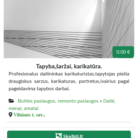
0.00 €
Tapyba,šaržai, karikatūra.
Profesionalus dailininkas karikaturistas,tapytojas piešia
draugiskus sarzus, karikaturas, portretus,ivairius pagal
pageidavima tapybos darbai.
Buities paslaugos, remonto paslaugos
»
Dailė,
menai, amatai
Vilniaus r. sav.,
Skelbti.lt