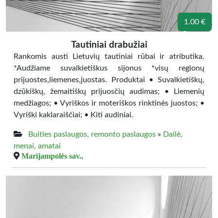
1.00 €
Tautiniai drabužiai
Rankomis austi Lietuvių tautiniai rūbai ir atributika.
*Audžiame suvalkietiškus sijonus *visų regionų
prijuostes,liemenes,juostas. Produktai • Suvalkietiškų,
dzūkiškų, žemaitiškų prijuosčių audimas; • Liemenių
medžiagos; • Vyriškos ir moteriškos rinktinės juostos; •
Vyriški kaklaraiščiai; • Kiti audiniai.
Buities paslaugos, remonto paslaugos
»
Dailė,
menai, amatai
Marijampolės sav.,