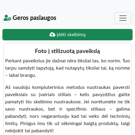
Geros paslaugos
Įdėti skelbimą
Foto į stilizuotą paveikslą
Perkant paveikslus jie dažnai nėra tiksliai tas, ko norim. Tuo
tarpu samdyti tapytoją, kad nutapytų tiksliai tai, ką norime
– labai brangu.
Aš naudoju kompiuterinius metodus nuotraukas paversti
paveikslais su įvairiais stiliais – kelis pavyzdžius galite
pamatyti šio skelbimo nuotraukose. Jei norėtumėte ne tik
savo nuotraukos, bet ir specifinio stiliaus – galima
pabandyti, nors negarantuoju kad tai veiks dėl techninių
limitų. Pinigus imu tik už sėkmingai baigtą produktą, taigi
nebijokit tai pabandyti!