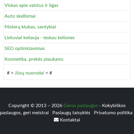
Viskas apie vaistus ir ligas
Auto skelbimai
Moterų klubas, santykiai
Lietuviai keliauja - ieskau keliones
SEO optimizavimas
Kosmetika, prekės plaukams
# >
Jūsų nuoroda!
< #
Copyright © 2013 – 2026
Geros paslaugos
- Kokybiškos
paslaugos, geri meistrai
Paslaugų taisyklės
Privatumo politika
Kontaktai